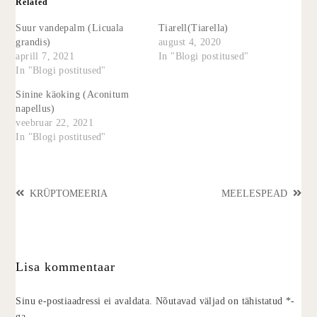
Related
Suur vandepalm (Licuala
Tiarell(Tiarella)
grandis)
august 4, 2020
aprill 7, 2021
In "Blogi postitused"
In "Blogi postitused"
Sinine käoking (Aconitum
napellus)
veebruar 22, 2021
In "Blogi postitused"
KRÜPTOMEERIA
MEELESPEAD
Lisa kommentaar
Sinu e-postiaadressi ei avaldata.
Nõutavad väljad on tähistatud
*
-
ga