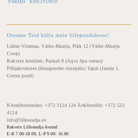
PÄRJAD
KINGITUSED
Ootame Teid külla meie lillepoodidesse!
Lääne-Virumaa, Väike-Maarja, Pikk 12 (Väike-Maarja
Coop)
Rakvere kesklinn, Parkali 8 (Aqva Spa vastas)
Põhjakeskuses (linnapoolne sissepääs) Tapal (Jaama 1,
Grossi pood)
Klienditeenindus: +372 5124 124 Ärikliendile: +372 522
4124
info@lilleseadja.ee
Rakvere Lilleseadja Avatud
E-R 7.00-18.00, L-P 9.00- 16.00