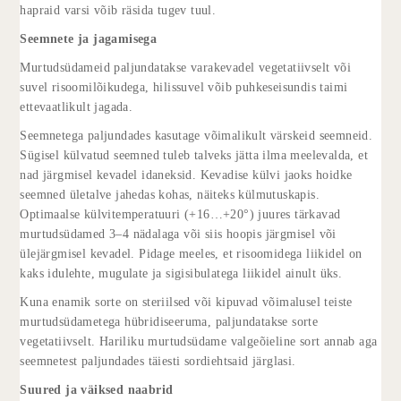
hapraid varsi võib räsida tugev tuul.
Seemnete ja jagamisega
Murtudsüdameid paljundatakse varakevadel vegetatiivselt või
suvel risoomilõikudega, hilissuvel võib puhkeseisundis taimi
ettevaatlikult jagada.
Seemnetega paljundades kasutage võimalikult värskeid seemneid.
Sügisel külvatud seemned tuleb talveks jätta ilma meelevalda, et
nad järgmisel kevadel idaneksid. Kevadise külvi jaoks hoidke
seemned ületalve jahedas kohas, näiteks külmutuskapis.
Optimaalse külvitemperatuuri (+16…+20°) juures tärkavad
murtudsüdamed 3–4 nädalaga või siis hoopis järgmisel või
ülejärgmisel kevadel. Pidage meeles, et risoomidega liikidel on
kaks idulehte, mugulate ja sigisibulatega liikidel ainult üks.
Kuna enamik sorte on steriilsed või kipuvad võimalusel teiste
murtudsüdametega hübridiseeruma, paljundatakse sorte
vegetatiivselt. Hariliku murtudsüdame valgeõieline sort annab aga
seemnetest paljundades täiesti sordiehtsaid järglasi.
Suured ja väiksed naabrid