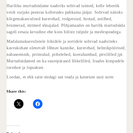
Hariliku murtudsüdame naabriks sobivad taimed, kelle lehestik
veidi varjaks peenras kolletudes puhkama jääjat. Sobivad näiteks
kõrgemakasvulised kurerehad, rodgersiad, hostad, astilbed,
brunnerad, mitmed sõnajalad. Põhjamaades on harilik murtudsüda
sageli eesaia kevadine ehe koos hiliste tulpide ja meelespeadega.
Madalamakasvulistele liikidele ja sortidele sobivad naabriteks
kasvukohast olenevalt lõhnav kannike, kurerehad, helmikpöörised,
nabaseemnik, priimulad, piibelehed, koerahambad, püvililled jpt.
Murtudsüdamed on ka suurepärased lõikelilled, lisades kimpudele
toredust ja lopsakust.
Loodan, et ehk saite midagi uut teada ja katsetate uusi sorte.
Share this: