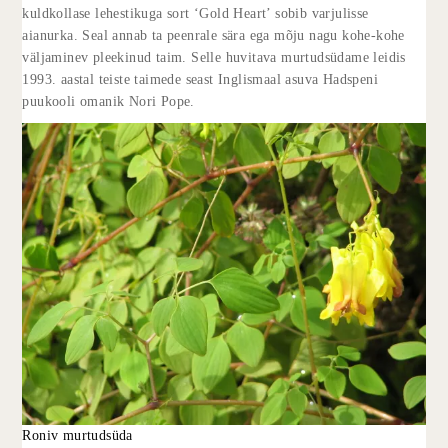
kuldkollase lehestikuga sort ‘Gold Heart’ sobib varjulisse
aianurka. Seal annab ta peenrale sära ega mõju nagu kohe-kohe
väljaminev pleekinud taim. Selle huvitava murtudsüdame leidis
1993. aastal teiste taimede seast Inglismaal asuva Hadspeni
puukooli omanik Nori Pope.
Roniv murtudsüda