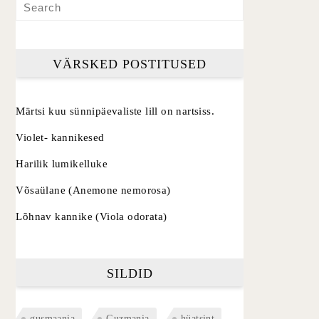
VÄRSKED POSTITUSED
Märtsi kuu sünnipäevaliste lill on nartsiss.
Violet- kannikesed
Harilik lumikelluke
Võsaülane (Anemone nemorosa)
Lõhnav kannike (Viola odorata)
SILDID
gusmaania
Guzmania
hüatsint