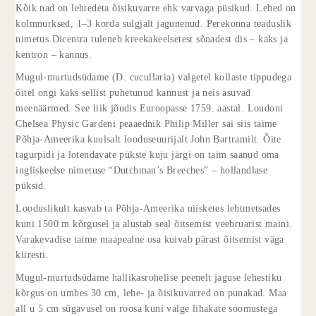
Kõik nad on lehtedeta õisikuvarre ehk varvaga püsikud. Lehed on
kolmnurksed, 1–3 korda sulgjalt jagunenud. Perekonna teaduslik
nimetus Dicentra tuleneb kreekakeelsetest sõnadest dis – kaks ja
kentron – kannus.
Mugul-murtudsüdame (D. cucullaria) valgetel kollaste tippudega
õitel ongi kaks sellist puhetunud kannust ja neis asuvad
meenäärmed. See liik jõudis Euroopasse 1759. aastal. Londoni
Chelsea Physic Gardeni peaaednik Philip Miller sai siis taime
Põhja-Ameerika kuulsalt looduseuurijalt John Bartramilt. Õite
tagurpidi ja lotendavate pükste kuju järgi on taim saanud oma
ingliskeelse nimetuse “Dutchman’s Breeches” – hollandlase
püksid.
Looduslikult kasvab ta Põhja-Ameerika niisketes lehtmetsades
kuni 1500 m kõrgusel ja alustab seal õitsemist veebruarist maini.
Varakevadise taime maapealne osa kuivab pärast õitsemist väga
kiiresti.
Mugul-murtudsüdame hallikasrohelise peenelt jaguse lehestiku
kõrgus on umbes 30 cm, lehe- ja õisikuvarred on punakad. Maa
all u 5 cm sügavusel on roosa kuni valge lihakate soomustega