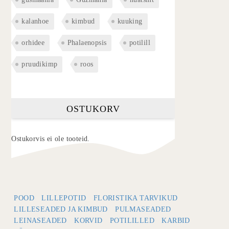
kalanhoe
kimbud
kuuking
orhidee
Phalaenopsis
potilill
pruudikimp
roos
OSTUKORV
Ostukorvis ei ole tooteid.
POOD
LILLEPOTID
FLORISTIKA TARVIKUD
LILLESEADED JA KIMBUD
PULMASEADED
LEINASEADED
KORVID
POTILILLED
KARBID