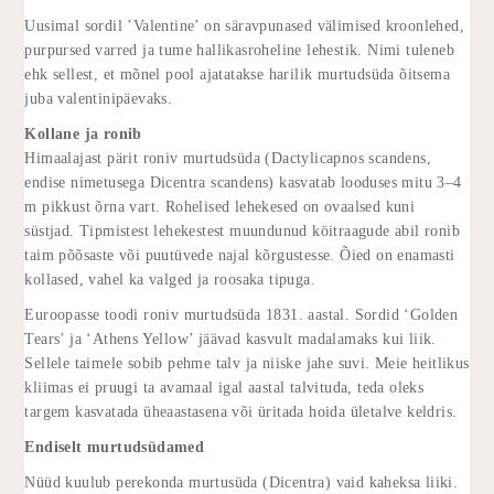
Uusimal sordil ’Valentine’ on säravpunased välimised kroonlehed,
purpursed varred ja tume hallikasroheline lehestik. Nimi tuleneb
ehk sellest, et mõnel pool ajatatakse harilik murtudsüda õitsema
juba valentinipäevaks.
Kollane ja ronib
Himaalajast pärit roniv murtudsüda (Dactylicapnos scandens,
endise nimetusega Dicentra scandens) kasvatab looduses mitu 3–4
m pikkust õrna vart. Rohelised lehekesed on ovaalsed kuni
süstjad. Tipmistest lehekestest muundunud köitraagude abil ronib
taim põõsaste või puutüvede najal kõrgustesse. Õied on enamasti
kollased, vahel ka valged ja roosaka tipuga.
Euroopasse toodi roniv murtudsüda 1831. aastal. Sordid ‘Golden
Tears’ ja ‘Athens Yellow’ jäävad kasvult madalamaks kui liik.
Sellele taimele sobib pehme talv ja niiske jahe suvi. Meie heitlikus
kliimas ei pruugi ta avamaal igal aastal talvituda, teda oleks
targem kasvatada üheaastasena või üritada hoida ületalve keldris.
Endiselt murtudsüdamed
Nüüd kuulub perekonda murtusüda (Dicentra) vaid kaheksa liiki.