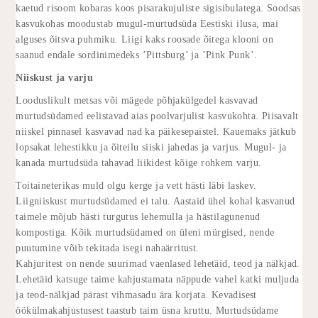
kaetud risoom kobaras koos pisarakujuliste sigisibulatega. Soodsas
kasvukohas moodustab mugul-murtudsüda Eestiski ilusa, mai
alguses õitsva puhmiku. Liigi kaks roosade õitega klooni on
saanud endale sordinimedeks ’Pittsburg’ ja ’Pink Punk’.
Niiskust ja varju
Looduslikult metsas või mägede põhjakülgedel kasvavad
murtudsüdamed eelistavad aias poolvarjulist kasvukohta. Piisavalt
niiskel pinnasel kasvavad nad ka päikesepaistel. Kauemaks jätkub
lopsakat lehestikku ja õiteilu siiski jahedas ja varjus. Mugul- ja
kanada murtudsüda tahavad liikidest kõige rohkem varju.
Toitaineterikas muld olgu kerge ja vett hästi läbi laskev.
Liigniiskust murtudsüdamed ei talu. Aastaid ühel kohal kasvanud
taimele mõjub hästi turgutus lehemulla ja hästilagunenud
kompostiga. Kõik murtudsüdamed on üleni mürgised, nende
puutumine võib tekitada isegi nahaärritust.
Kahjuritest on nende suurimad vaenlased lehetäid, teod ja nälkjad.
Lehetäid katsuge taime kahjustamata näppude vahel katki muljuda
ja teod-nälkjad pärast vihmasadu ära korjata. Kevadisest
öökülmakahjustusest taastub taim üsna kruttu. Murtudsüdame