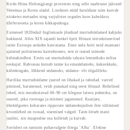
Kirde-Hiina Heilongjiangi provintsis ning selle naabrusse jäävatel
Venemaa ja Korea aladel. Looduses nüüd haruldane taim kasvab
niisketes metsades ning varjulistes orgudes koos kaheldava
džefersoonia ja korea kikkaputkega.
Esimesed 1820ndail Inglismaale jõudnud murtudsüdamed kahjuks
hukkusid. Alles XIX sajandi keskel õpiti Hiinast introdutseeritud
taimi Euroopa aedades kasvatama. Enne seda hoiti neid enamasti
ajatatud potitaimena kasvuhoones, sest ei teatud taimede
külmakindlust. Eestis sai murtudsüda taluaia lemmikuks mõisa
eeskujul. Rahvasuu kutsub taime ka emasüdameks, kukeokkaks,
külmkingaks, lõhkend südameks, südame- või tilgalilleks.
Hariliku murtudsüdame juured on lihakad ja rabedad, varred
püstised, harunenud, veidi punakad ning seest õõnsad. Rohelised
lehed, mis moodustavad 60–90 cm kõrguse laiuva puhmiku, on
suured, pika rootsuga ja mitmeti jagunenud. Kaarjate,
ühekülgsetes kobarates rippuvate südamekujuliste õite välimised
kroonlehed on roosad, sisemised valged. Taim õitseb maist
juulini, siis maapealne osa kolletub ja kuivab.
Sortidest on tuntuim puhasvalgete õitega ‘Alba’. Efektse