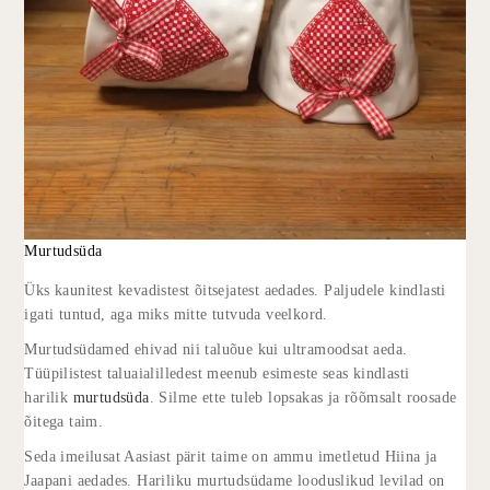
Murtudsüda
Üks kaunitest kevadistest õitsejatest aedades. Paljudele kindlasti
igati tuntud, aga miks mitte tutvuda veelkord.
Murtudsüdamed ehivad nii taluõue kui ultramoodsat aeda.
Tüüpilistest taluaialilledest meenub esimeste seas kindlasti
harilik
murtudsüda
. Silme ette tuleb lopsakas ja rõõmsalt roosade
õitega taim.
Seda imeilusat Aasiast pärit taime on ammu imetletud Hiina ja
Jaapani aedades. Hariliku murtudsüdame looduslikud levilad on