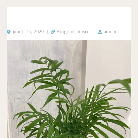
juuni, 15, 2020
|
Blogi postitused
|
admin