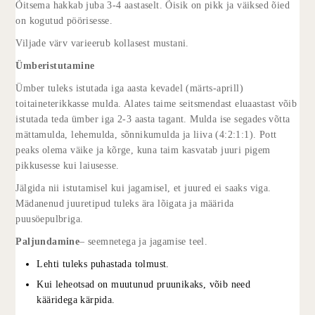
Õitsema hakkab juba 3-4 aastaselt. Õisik on pikk ja väiksed õied
on kogutud pöörisesse.
Viljade värv varieerub kollasest mustani.
Ümberistutamine
Ümber tuleks istutada iga aasta kevadel (märts-aprill)
toitaineterikkasse mulda. Alates taime seitsmendast eluaastast võib
istutada teda ümber iga 2-3 aasta tagant. Mulda ise segades võtta
mättamulda, lehemulda, sõnnikumulda ja liiva (4:2:1:1). Pott
peaks olema väike ja kõrge, kuna taim kasvatab juuri pigem
pikkusesse kui laiusesse.
Jälgida nii istutamisel kui jagamisel, et juured ei saaks viga.
Mädanenud juuretipud tuleks ära lõigata ja määrida
puusöepulbriga.
Paljundamine
– seemnetega ja jagamise teel.
Lehti tuleks puhastada tolmust.
Kui leheotsad on muutunud pruunikaks, võib need
kääridega kärpida.