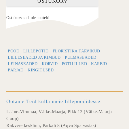
OSTUKORV
Ostukorvis ei ole tooteid.
POOD
LILLEPOTID
FLORISTIKA TARVIKUD
LILLESEADED JA KIMBUD
PULMASEADED
LEINASEADED
KORVID
POTILILLED
KARBID
PÄRJAD
KINGITUSED
Ootame Teid külla meie lillepoodidesse!
Lääne-Virumaa, Väike-Maarja, Pikk 12 (Väike-Maarja
Coop)
Rakvere kesklinn, Parkali 8 (Aqva Spa vastas)