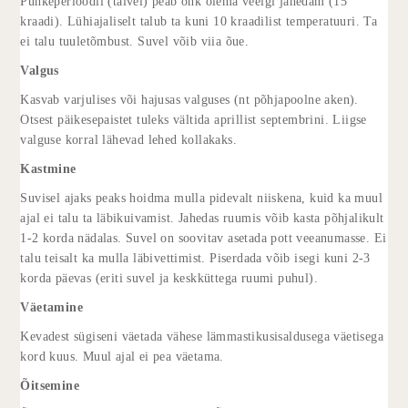
Puhkeperioodil (talvel) peab õhk olema veelgi jahedam (15
kraadi). Lühiajaliselt talub ta kuni 10 kraadilist temperatuuri. Ta
ei talu tuuletõmbust. Suvel võib viia õue.
Valgus
Kasvab varjulises või hajusas valguses (nt põhjapoolne aken).
Otsest päikesepaistet tuleks vältida aprillist septembrini. Liigse
valguse korral lähevad lehed kollakaks.
Kastmine
Suvisel ajaks peaks hoidma mulla pidevalt niiskena, kuid ka muul
ajal ei talu ta läbikuivamist. Jahedas ruumis võib kasta põhjalikult
1-2 korda nädalas. Suvel on soovitav asetada pott veeanumasse. Ei
talu teisalt ka mulla läbivettimist. Piserdada võib isegi kuni 2-3
korda päevas (eriti suvel ja keskküttega ruumi puhul).
Väetamine
Kevadest sügiseni väetada vähese lämmastikusisaldusega väetisega
kord kuus. Muul ajal ei pea väetama.
Õitsemine