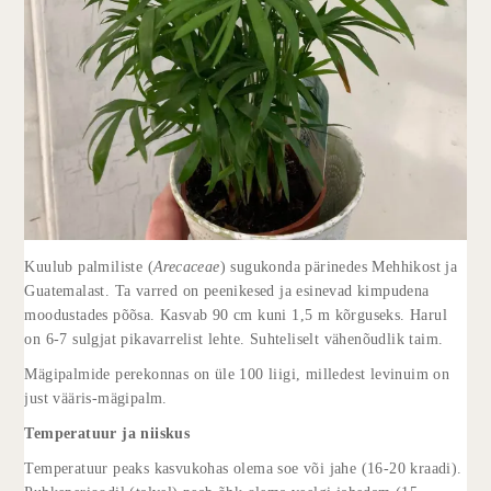
Kuulub palmiliste (
Arecaceae
) sugukonda pärinedes Mehhikost ja
Guatemalast. Ta varred on peenikesed ja esinevad kimpudena
moodustades põõsa. Kasvab 90 cm kuni 1,5 m kõrguseks. Harul
on 6-7 sulgjat pikavarrelist lehte. Suhteliselt vähenõudlik taim.
Mägipalmide perekonnas on üle 100 liigi, milledest levinuim on
just vääris-mägipalm.
Temperatuur ja niiskus
Temperatuur peaks kasvukohas olema soe või jahe (16-20 kraadi).