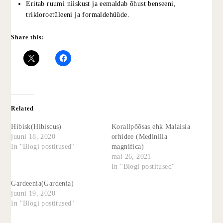
Eritab ruumi niiskust ja eemaldab õhust benseeni,
trikloroetüleeni ja formaldehüüde.
Share this:
Related
Hibisk(Hibiscus)
Korallpõõsas ehk Malaisia
juuni 18, 2020
orhidee (Medinilla
In "Blogi postitused"
magnifica)
mai 26, 2021
In "Blogi postitused"
Gardeenia(Gardenia)
juuni 19, 2020
In "Blogi postitused"