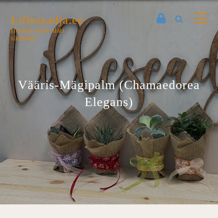
Lilleseadja.ee
Ilusaim tuleb alati
südamest
Vääris-Mägipalm (Chamaedorea
Elegans)