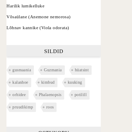
Harilik lumikelluke
Võsaülane (Anemone nemorosa)
Lõhnav kannike (Viola odorata)
SILDID
gusmaania
Guzmania
hüatsint
kalanhoe
kimbud
kuuking
orhidee
Phalaenopsis
potilill
pruudikimp
roos