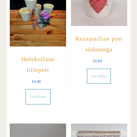
Keraamiline pott
südamega
Helekollane
€
6.00
lillepott
Loe Edasi
€
4.00
Lisa Korvi