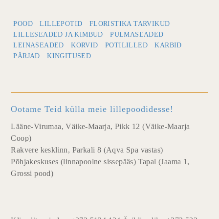
POOD
LILLEPOTID
FLORISTIKA TARVIKUD
LILLESEADED JA KIMBUD
PULMASEADED
LEINASEADED
KORVID
POTILILLED
KARBID
PÄRJAD
KINGITUSED
Ootame Teid külla meie lillepoodidesse!
Lääne-Virumaa, Väike-Maarja, Pikk 12 (Väike-Maarja
Coop)
Rakvere kesklinn, Parkali 8 (Aqva Spa vastas)
Põhjakeskuses (linnapoolne sissepääs) Tapal (Jaama 1,
Grossi pood)