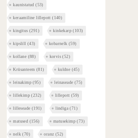
kaunistatud
(53)
keraamiline lillepott
(140)
kingitus
(291)
kinkekarp
(103)
kipslill
(43)
kobarnelk
(59)
kollane
(88)
korvis
(52)
Krüsanteem
(81)
kuldne
(45)
leinakimp
(95)
leinaseade
(75)
lillekimp
(232)
lillepott
(59)
lilleseade
(191)
lindiga
(71)
matused
(156)
matusekimp
(73)
nelk
(70)
oranz
(52)