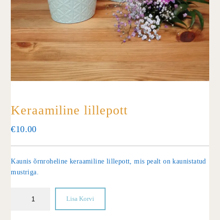
Keraamiline lillepott
€
10.00
Kaunis õrnroheline keraamiline lillepott, mis pealt on kaunistatud
mustriga.
Lisa Korvi