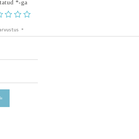
statud
*
-ga