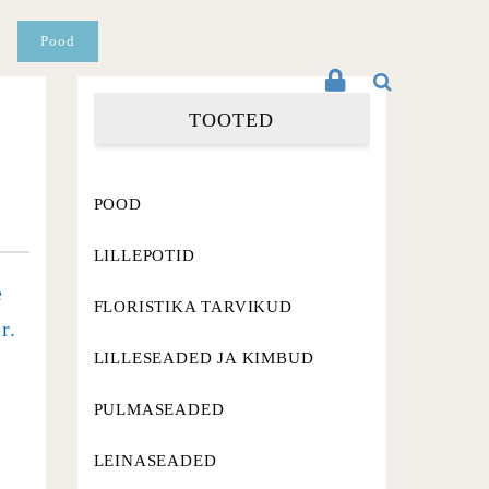
Pood
TOOTED
a
POOD
LILLEPOTID
e
FLORISTIKA TARVIKUD
r.
LILLESEADED JA KIMBUD
PULMASEADED
LEINASEADED