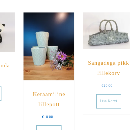
Sangadega pikk
anda
lillekorv
€
20.00
Keraamiline
Lisa Korvi
lillepott
€
10.00