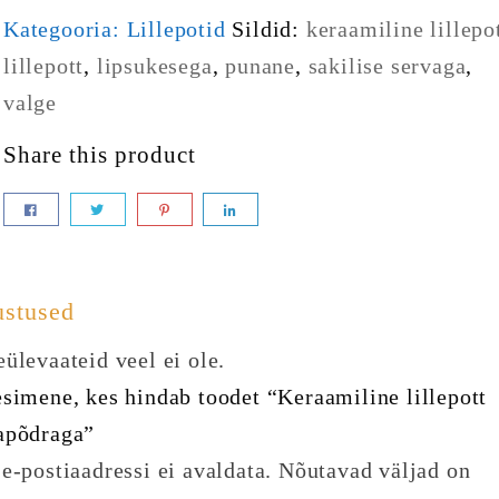
Kategooria:
Lillepotid
Sildid:
keraamiline lillepo
lillepott
,
lipsukesega
,
punane
,
sakilise servaga
,
valge
Share this product
ustused
ülevaateid veel ei ole.
esimene, kes hindab toodet “Keraamiline lillepott
apõdraga”
e-postiaadressi ei avaldata.
Nõutavad väljad on