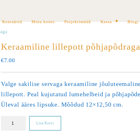
Kontaktid
Minu konto
Projektimüük
Kassa
Blogi
raga
Keraamiline lillepott põhjapõdrag
€
7.00
Valge sakilise servaga keraamiline jõuluteemalin
lillepott. Peal kujutatud lumehelbeid ja põhjapõde
Üleval ääres lipsuke. Mõõdud 12×12,50 cm.
Lisa Korvi