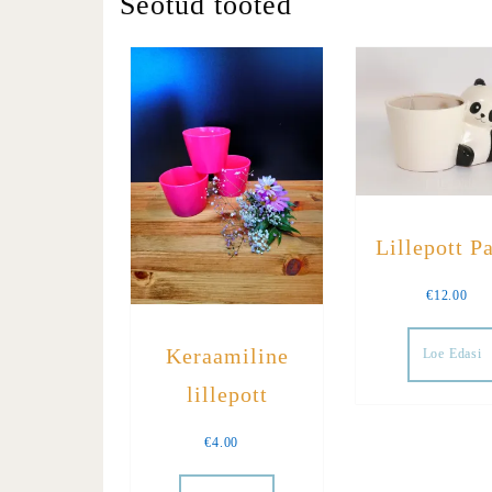
Seotud tooted
Lillepott P
€
12.00
Keraamiline
Loe Edasi
lillepott
€
4.00