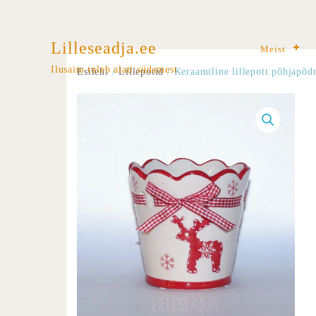
Lilleseadja.ee
Meist
Ilusaim tuleb alati südamest
Esileht
/
Lillepotid
/ Keraamiline lillepott põhjapõd