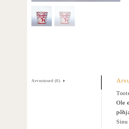
Arv
Arvustused (0)
Toote
Ole 
põhj
Sinu 