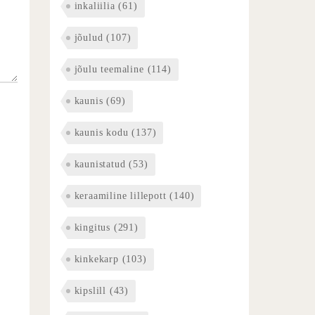
inkaliilia
(61)
jõulud
(107)
jõulu teemaline
(114)
kaunis
(69)
kaunis kodu
(137)
kaunistatud
(53)
keraamiline lillepott
(140)
kingitus
(291)
kinkekarp
(103)
kipslill
(43)