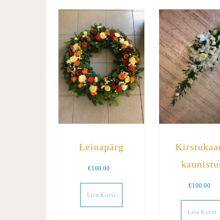
Leinapärg
Kirstukaa
kaunistu
€
100.00
€
100.00
Lisa Korvi
Lisa Korvi