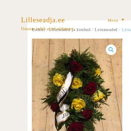
Lilleseadja.ee
Meist
Ilusaim tuleb alati südamest
Esileht
/
Lilleseaded ja kimbud
/
Leinaseaded
/ Lein