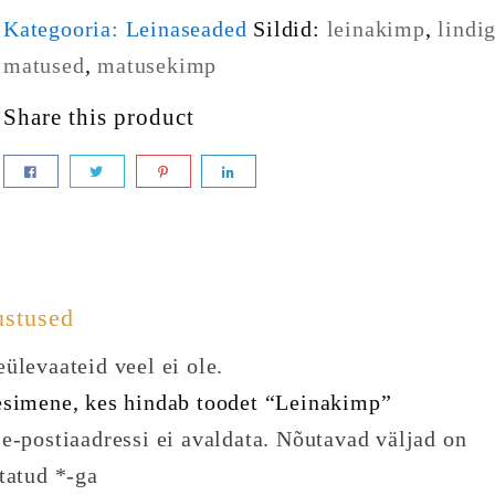
Kategooria:
Leinaseaded
Sildid:
leinakimp
,
lindi
matused
,
matusekimp
Share this product
ustused
ülevaateid veel ei ole.
esimene, kes hindab toodet “Leinakimp”
e-postiaadressi ei avaldata.
Nõutavad väljad on
statud
*
-ga