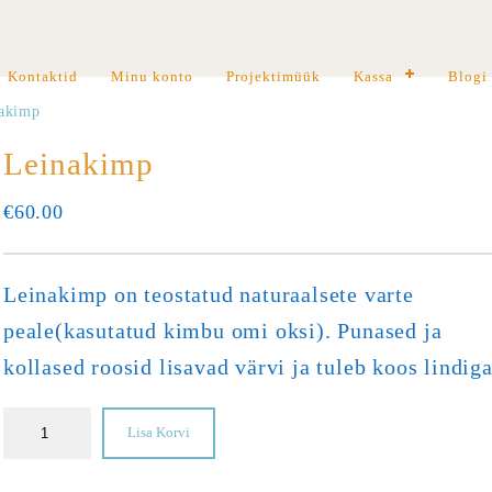
Kontaktid
Minu konto
Projektimüük
Kassa
Blogi
akimp
Leinakimp
€
60.00
Leinakimp on teostatud naturaalsete varte
peale(kasutatud kimbu omi oksi). Punased ja
kollased roosid lisavad värvi ja tuleb koos lindiga
Lisa Korvi