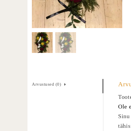
Arv
Arvustused (0)
Toote
Ole 
Sinu 
tähi