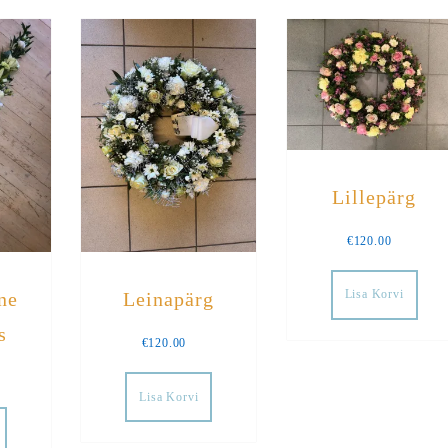
Lillepärg
€
120.00
Lisa Korvi
ne
Leinapärg
s
€
120.00
Lisa Korvi