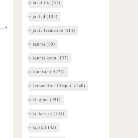
inkaliilia
(61)
jõulud
(107)
jõulu teemaline
(114)
kaunis
(69)
kaunis kodu
(137)
kaunistatud
(53)
keraamiline lillepott
(140)
kingitus
(291)
kinkekarp
(103)
kipslill
(43)