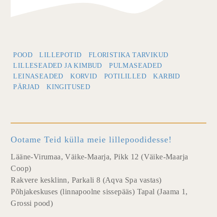
POOD
LILLEPOTID
FLORISTIKA TARVIKUD
LILLESEADED JA KIMBUD
PULMASEADED
LEINASEADED
KORVID
POTILILLED
KARBID
PÄRJAD
KINGITUSED
Ootame Teid külla meie lillepoodidesse!
Lääne-Virumaa, Väike-Maarja, Pikk 12 (Väike-Maarja
Coop)
Rakvere kesklinn, Parkali 8 (Aqva Spa vastas)
Põhjakeskuses (linnapoolne sissepääs) Tapal (Jaama 1,
Grossi pood)