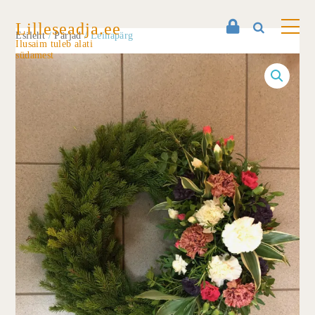
Lilleseadja.ee
Esileht
/
Pärjad
/ Leinapärg
Ilusaim tuleb alati
südamest