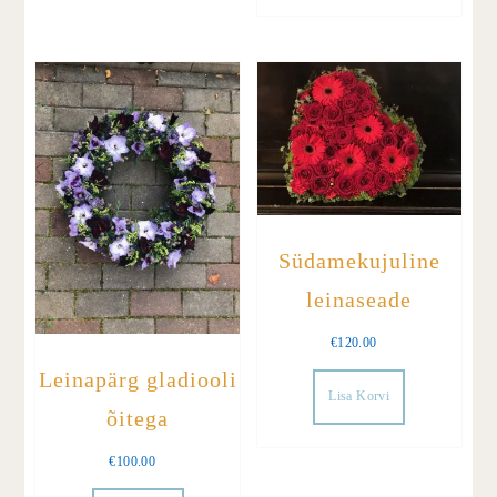
Südamekujuline
leinaseade
€
120.00
Leinapärg gladiooli
Lisa Korvi
õitega
€
100.00