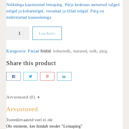
Nelkidega kaunistatud leinapärg. Pärja keskosas asetsevad valged
nelgid ja kobarnelgid, roosakad ja lillad nelgid. Pärg on
ümbritsetud kuuseokstega.
Lisa Korvi
Kategooria:
Pärjad
Sildid:
kobarnelk
,
matused
,
nelk
,
pärg
Share this product
Arvustused (0)
Arvustused
Tooteülevaateid veel ei ole.
Ole esimene, kes hindab toodet “Leinapärg”