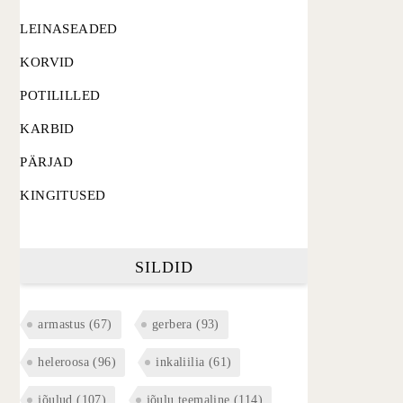
LEINASEADED
KORVID
POTILILLED
KARBID
PÄRJAD
KINGITUSED
SILDID
armastus
(67)
gerbera
(93)
heleroosa
(96)
inkaliilia
(61)
jõulud
(107)
jõulu teemaline
(114)