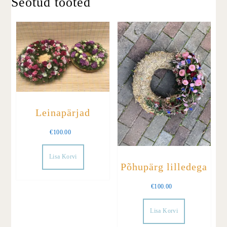
Seotud tooted
Leinapärjad
€
100.00
Lisa Korvi
Põhupärg lilledega
€
100.00
Lisa Korvi