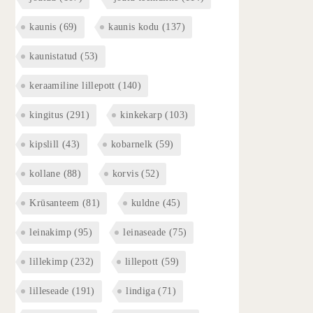
kaunis
(69)
kaunis kodu
(137)
kaunistatud
(53)
keraamiline lillepott
(140)
kingitus
(291)
kinkekarp
(103)
kipslill
(43)
kobarnelk
(59)
kollane
(88)
korvis
(52)
Krüsanteem
(81)
kuldne
(45)
leinakimp
(95)
leinaseade
(75)
lillekimp
(232)
lillepott
(59)
lilleseade
(191)
lindiga
(71)