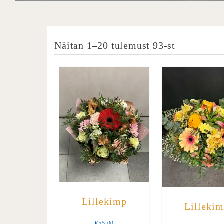
Sorted by l
Näitan 1–20 tulemust 93-st
Lillekimp
Lilleki
€
55.00