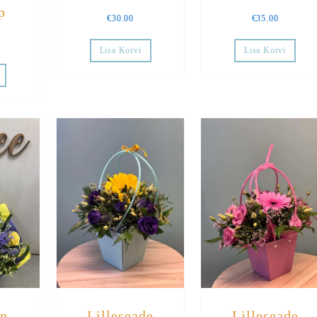
p
€
30.00
€
35.00
Lisa Korvi
Lisa Korvi
mp
Lilleseade
Lilleseade