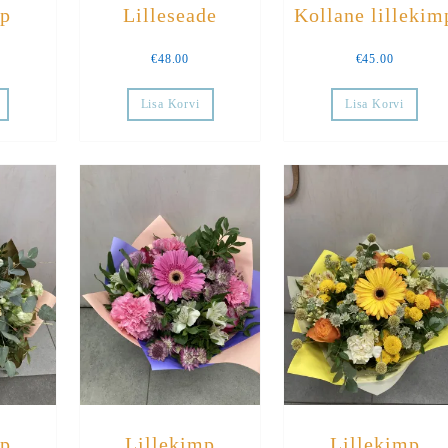
mp
Lilleseade
Kollane lillekim
€
48.00
€
45.00
Lisa Korvi
Lisa Korvi
mp
Lillekimp
Lillekimp