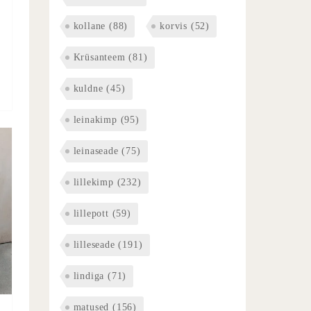
kollane
(88)
korvis
(52)
Krüsanteem
(81)
kuldne
(45)
leinakimp
(95)
leinaseade
(75)
lillekimp
(232)
lillepott
(59)
lilleseade
(191)
lindiga
(71)
matused
(156)