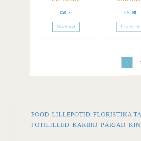
€
50.00
€
40.00
Lisa Korvi
Lisa Korvi
1
POOD
LILLEPOTID
FLORISTIKA T
POTILILLED
KARBID
PÄRJAD
KIN