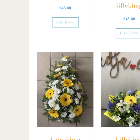
lillekim
€
45.00
€
45.00
Lisa Korvi
Lisa Korvi
Leinakimp
Lilleki