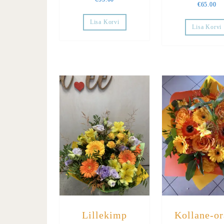
€
65.00
Lisa Korvi
Lisa Korvi
Lillekimp
Kollane-o