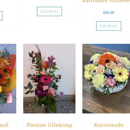
kallimale inimese
Lisa Korvi
€
80.00
Lisa Korvi
ranž
Püstine lillekimp
Korviseade