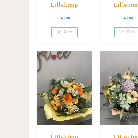
Lillekimp
Lilleki
€
45.00
€
48.00
Lisa Korvi
Lisa Korvi
Lillekimp
Lilleki