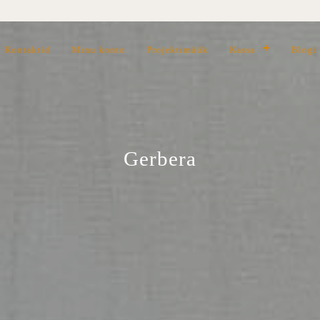
Kontaktid
Minu konto
Projektimüük
Kassa
Blogi
Gerbera