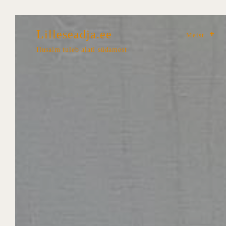
Lilleseadja.ee
Meist
Ilusaim tuleb alati südamest