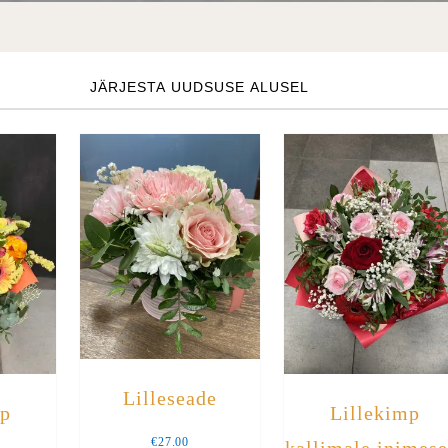
atest
Lilleseade
mp
Lillekimp
€
27.00