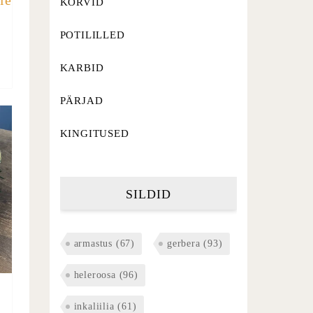
le
KORVID
POTILILLED
KARBID
PÄRJAD
KINGITUSED
SILDID
armastus
(67)
gerbera
(93)
heleroosa
(96)
inkaliilia
(61)