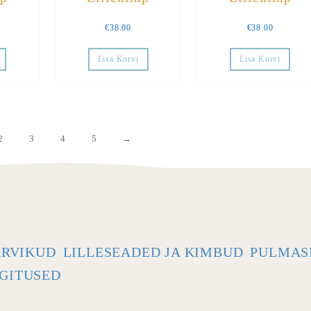
€
38.00
€
38.00
Lisa Korvi
Lisa Korvi
2
3
4
5
→
ARVIKUD
LILLESEADED JA KIMBUD
PULMAS
GITUSED