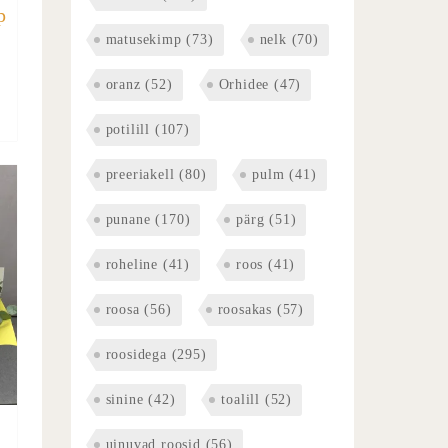
p
matusekimp
(73)
nelk
(70)
oranz
(52)
Orhidee
(47)
potilill
(107)
preeriakell
(80)
pulm
(41)
punane
(170)
pärg
(51)
roheline
(41)
roos
(41)
roosa
(56)
roosakas
(57)
roosidega
(295)
sinine
(42)
toalill
(52)
uinuvad roosid
(56)