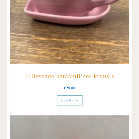
Lilleseade keraamilises kruusis
€
20.00
Lisa Korvi