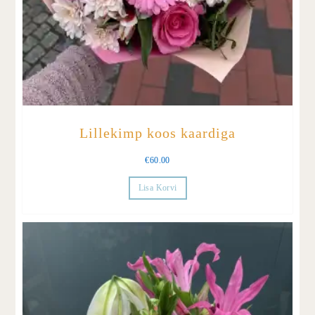
Lillekimp koos kaardiga
€
60.00
Lisa Korvi