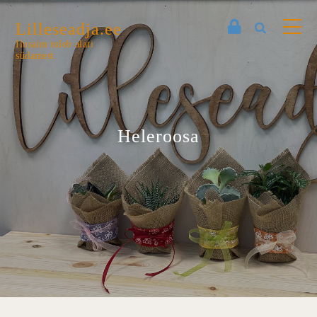
Lilleseadja.ee
Ilusaim tuleb alati
südamest
Heleroosa