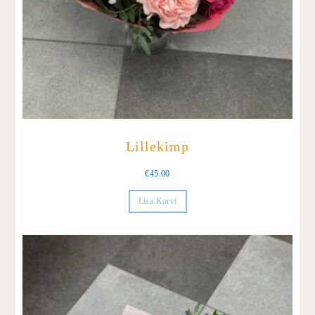
Lillekimp
€
45.00
Lisa Korvi