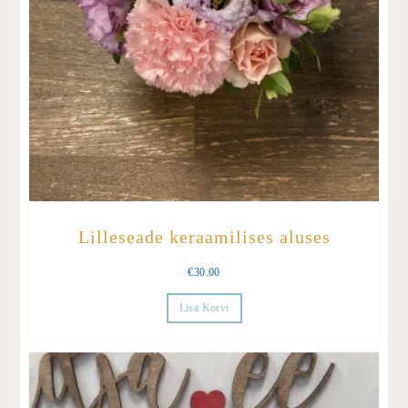
Lilleseade keraamilises aluses
€
30.00
Lisa Korvi