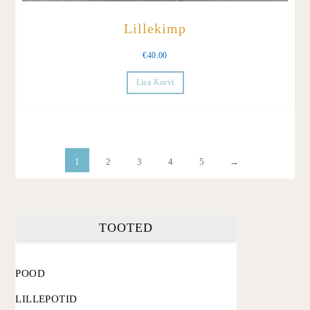
Lillekimp
€
40.00
Lisa Korvi
1
2
3
4
5
→
TOOTED
POOD
LILLEPOTID