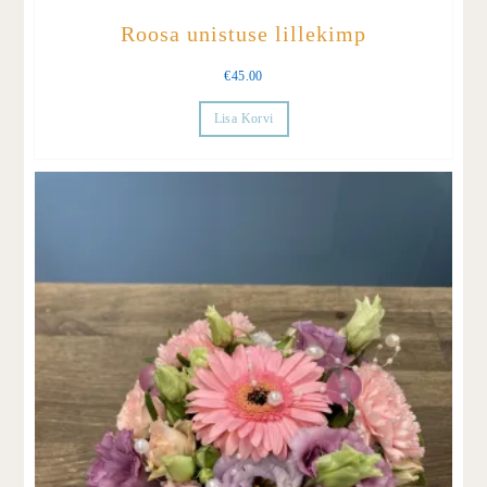
Roosa unistuse lillekimp
€
45.00
Lisa Korvi