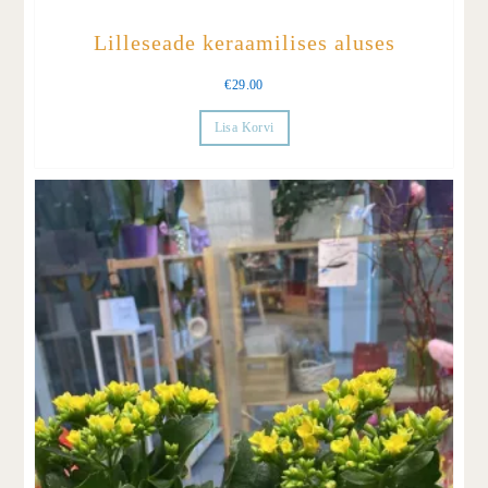
Lilleseade keraamilises aluses
€
29.00
Lisa Korvi