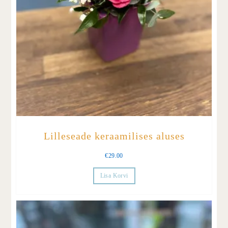
Lilleseade keraamilises aluses
€
29.00
Lisa Korvi