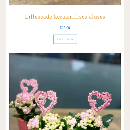
Lilleseade keraamilises aluses
€
28.00
Lisa Korvi