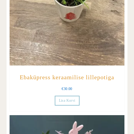
Ebaküpress keraamilise lillepotiga
€
30.00
Lisa Korvi