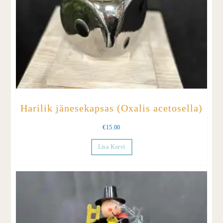
Harilik jänesekapsas (Oxalis acetosella)
€
15.00
Lisa Korvi