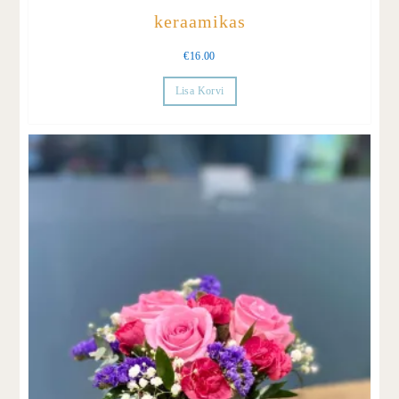
keraamikas
€
16.00
Lisa Korvi