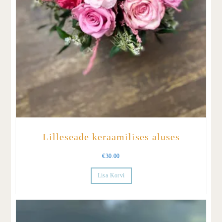
Lilleseade keraamilises aluses
€
30.00
Lisa Korvi