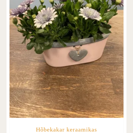
Hõbekakar keraamikas