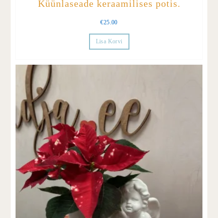
Küünlaseade keraamilises potis.
€
25.00
Lisa Korvi