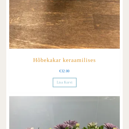
Hõbekakar keraamilises
€
32.00
Lisa Korvi