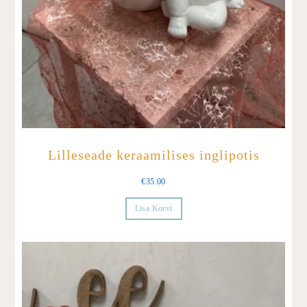
Lilleseade keraamilises inglipotis
€
35.00
Lisa Korvi