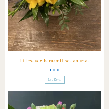
Lilleseade keraamilises anumas
€
30.00
Lisa Korvi