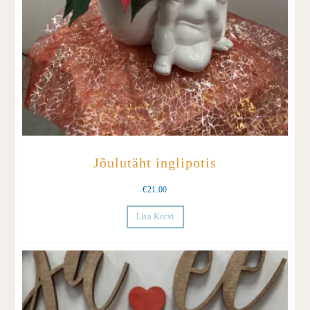
Jõulutäht inglipotis
€
21.00
Lisa Korvi