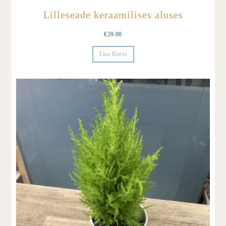
Lilleseade keraamilises aluses
€
29.00
Lisa Korvi