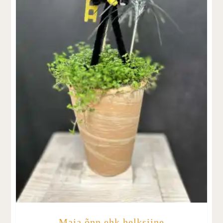
Maja õnn ehk helksiine