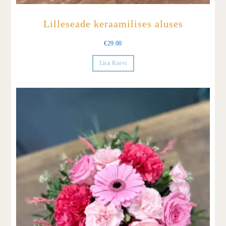
Lilleseade keraamilises aluses
€
29.00
Lisa Korvi