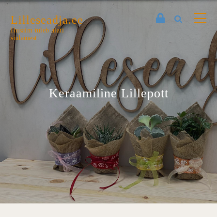
Lilleseadja.ee
Ilusaim tuleb alati
südamest
Keraamiline Lillepott