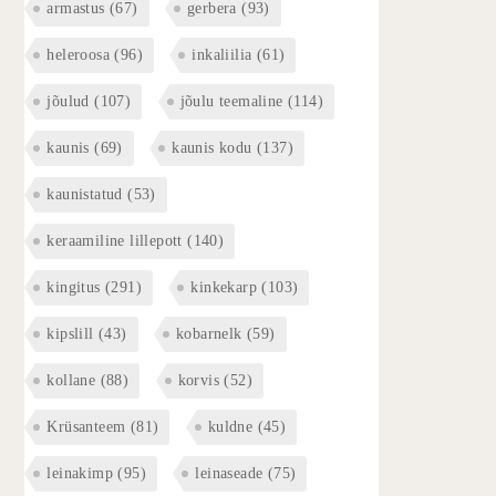
armastus
(67)
gerbera
(93)
heleroosa
(96)
inkaliilia
(61)
jõulud
(107)
jõulu teemaline
(114)
kaunis
(69)
kaunis kodu
(137)
kaunistatud
(53)
keraamiline lillepott
(140)
kingitus
(291)
kinkekarp
(103)
kipslill
(43)
kobarnelk
(59)
kollane
(88)
korvis
(52)
Krüsanteem
(81)
kuldne
(45)
leinakimp
(95)
leinaseade
(75)