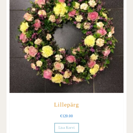
Lillepärg
€
120.00
Lisa Korvi