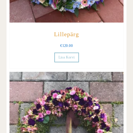
Lillepärg
€
120.00
Lisa Korvi