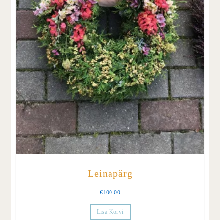
Leinapärg
€
100.00
Lisa Korvi