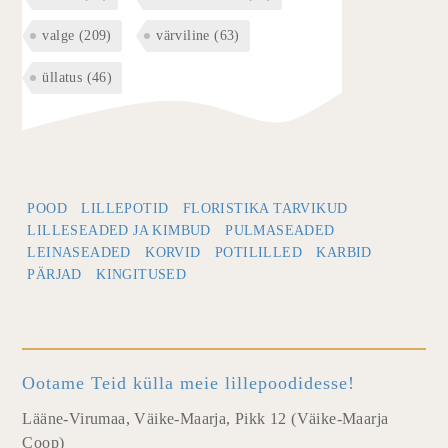
valge
(209)
värviline
(63)
üllatus
(46)
POOD
LILLEPOTID
FLORISTIKA TARVIKUD
LILLESEADED JA KIMBUD
PULMASEADED
LEINASEADED
KORVID
POTILILLED
KARBID
PÄRJAD
KINGITUSED
Ootame Teid külla meie lillepoodidesse!
Lääne-Virumaa, Väike-Maarja, Pikk 12 (Väike-Maarja
Coop)