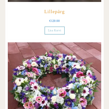
Lillepärg
€
120.00
Lisa Korvi