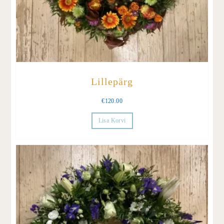
Lillepärg
€
120.00
Lisa Korvi