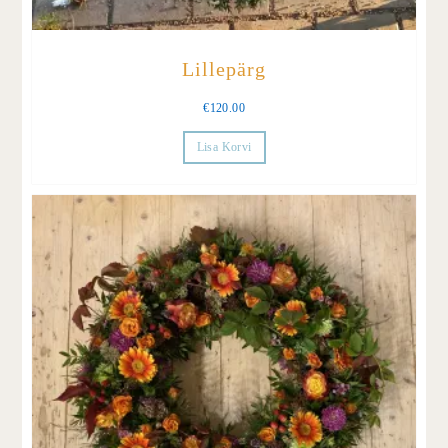
Lillepärg
€
120.00
Lisa Korvi