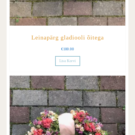
Leinapärg gladiooli õitega
€
100.00
Lisa Korvi