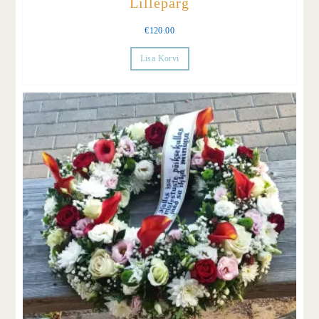
Lillepärg
€
120.00
Lisa Korvi