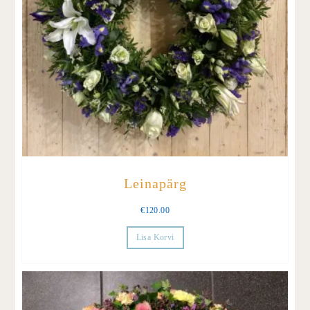
Leinapärg
€
120.00
Lisa Korvi