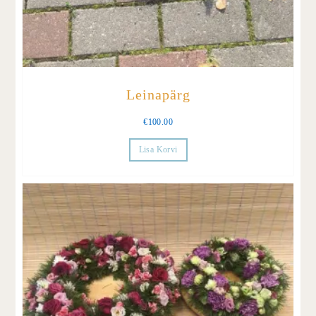
Leinapärg
€
100.00
Lisa Korvi