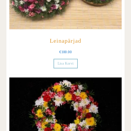
Leinapärjad
€
100.00
Lisa Korvi