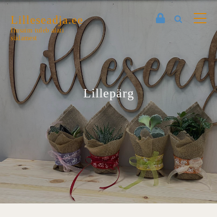
Lilleseadja.ee
Ilusaim tuleb alati
südamest
Lillepärg