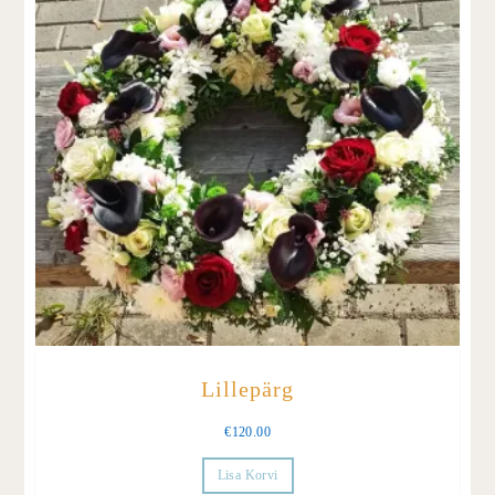
Lillepärg
€
120.00
Lisa Korvi