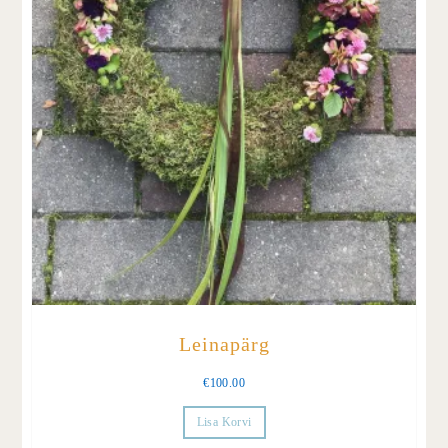
Leinapärg
€
100.00
Lisa Korvi