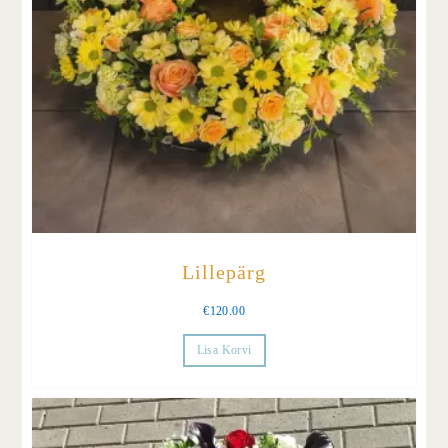
Lillepärg
€
120.00
Lisa Korvi