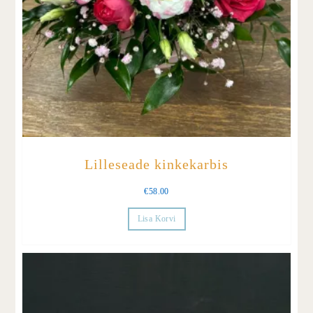
Lilleseade kinkekarbis
€
58.00
Lisa Korvi