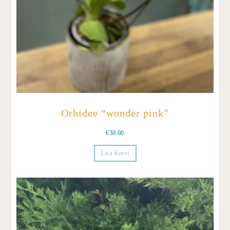
Orhidee “wonder pink”
€
30.00
Lisa Korvi