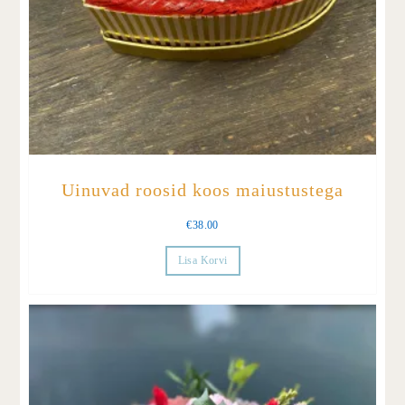
Uinuvad roosid koos maiustustega
€
38.00
Lisa Korvi