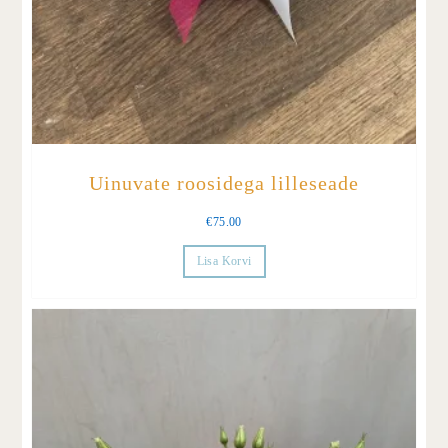
Uinuvate roosidega lilleseade
€
75.00
Lisa Korvi