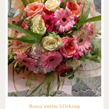
Roosa unelm-lillekimp