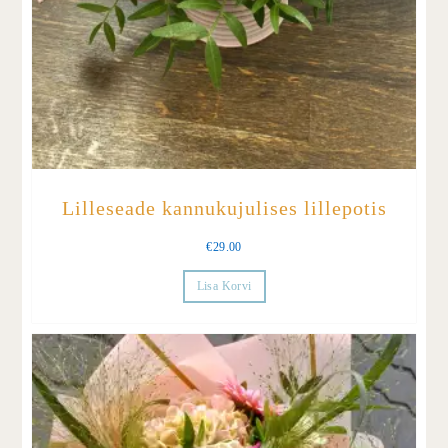
Lilleseade kannukujulises lillepotis
€
29.00
Lisa Korvi