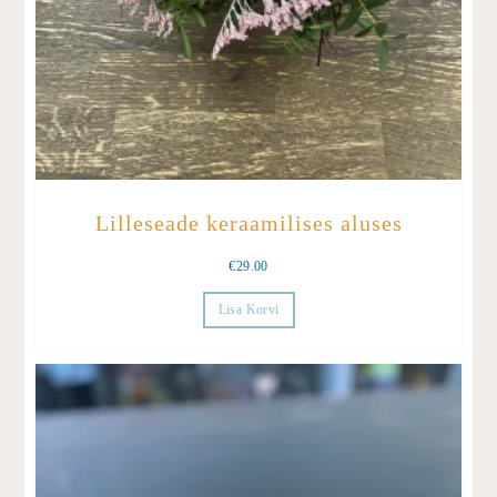
Lilleseade keraamilises aluses
€
29.00
Lisa Korvi