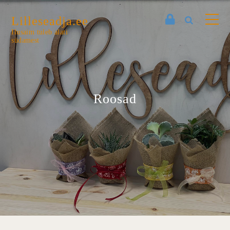
Lilleseadja.ee
Ilusaim tuleb alati
südamest
Roosad