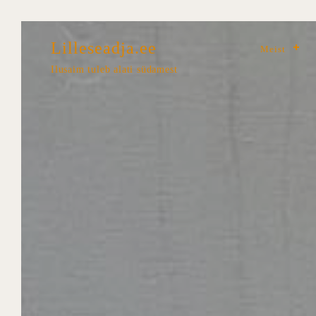
Lilleseadja.ee
Meist
Ilusaim tuleb alati südamest