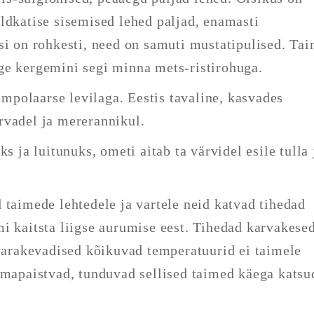
ldkatise sisemised lehed paljad, enamasti
si on rohkesti, need on samuti mustatipulised. Ta
ge kergemini segi minna mets-ristirohuga.
kumpolaarse levilaga. Eestis tavaline, kasvades
rvadel ja mererannikul.
s ja luitunuks, ometi aitab ta värvidel esile tulla 
 taimede lehtedele ja vartele neid katvad tihedad
i kaitsta liigse aurumise eest. Tihedad karvakese
 varakevadised kõikuvad temperatuurid ei taimele
lmapaistvad, tunduvad sellised taimed käega katsu