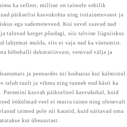
imu ka sellest, milline on taimele sobilik
ad päikselist kasvukohta ning toitainetevaest ja
iiskus ega sademeteveed. Kui suvel saavad nad
a taluvad kerget põudagi, siis talvine liigniiskus
d lahjemat mulda, siis ei vaja nad ka väetamist.
ma hõbehalli dekoratiivsust, venivad välja ja
leanumais ja peenardes nii koduaias kui kalmistul
 talub tuult ja vihma ning tunneb end hästi ka
l. Paremini kasvab päikselisel kasvukohal, kuid
esed öökülmad veel ei murra taime ning olenevalt
 elanud taimed pole nii kaunid, kuid näitavad oma
vatatakse kui üheaastast.