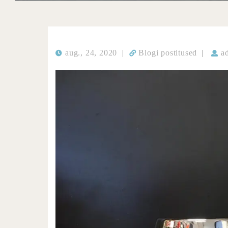
aug., 24, 2020
|
Blogi postitused
|
a