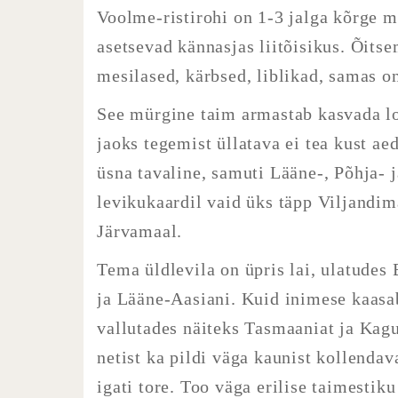
Voolme-ristirohi
on 1-3 jalga kõrge m
asetsevad kännasjas liitõisikus. Õitse
mesilased, kärbsed, liblikad, samas o
See mürgine taim armastab kasvada lo
jaoks tegemist üllatava ei tea kust ae
üsna tavaline, samuti Lääne-, Põhja- 
levikukaardil vaid üks täpp Viljandi
Järvamaal.
Tema üldlevila on üpris lai, ulatudes
ja Lääne-Aasiani. Kuid inimese kaasa
vallutades näiteks Tasmaaniat ja Kag
netist ka pildi väga kaunist kollendav
igati tore. Too väga erilise taimesti