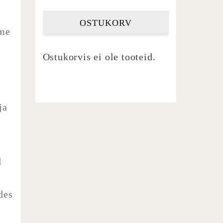
OSTUKORV
ime
Ostukorvis ei ole tooteid.
ja
d
des