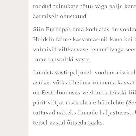
toodud tulnukate tõttu väga palju kan
äärmiselt ohustatud.
Siin Euroopas oma koduaias on voolme-
Hoidsin taime kasvamas nii kaua kui t
valmisid viltkarvase lennutiivaga se
lume taustaltki vastu.
Loodetavasti paljuneb voolme-ristiro
asukas võiks tihedma rühmana kasvades
on Eesti looduses veel mitu teistki l
pärit
viltjat ristirohtu
e hõbelehte (
Se
tuttavad näiteks linnade haljastusest. 
teisel aastal õitseda saaks.