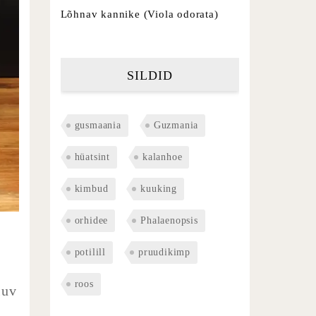
Lõhnav kannike (Viola odorata)
SILDID
gusmaania
Guzmania
hüatsint
kalanhoe
kimbud
kuuking
orhidee
Phalaenopsis
potilill
pruudikimp
roos
luv