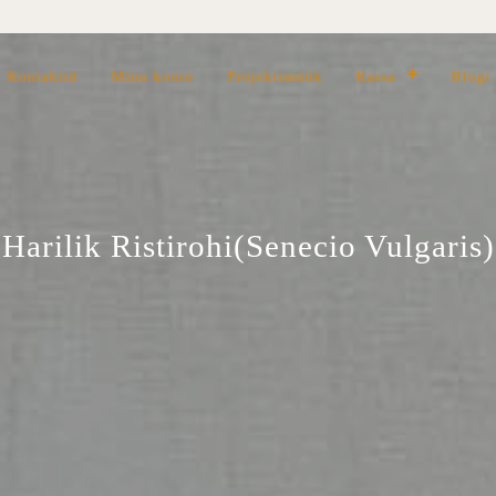
Kontaktid
Minu konto
Projektimüük
Kassa
Blogi
Harilik Ristirohi(Senecio Vulgaris)