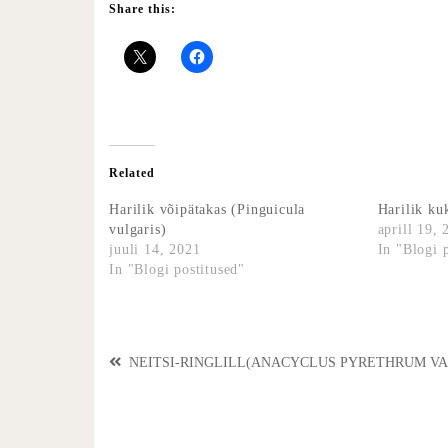
Share this:
Related
Harilik võipätakas (Pinguicula
Harilik ku
vulgaris)
aprill 19,
juuli 14, 2021
In "Blogi 
In "Blogi postitused"
NEITSI-RINGLILL(ANACYCLUS PYRETHRUM VA