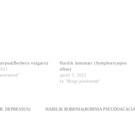
kerpuu(Berberis vulgaris)
Harilik lumimari (Symphoricarpos
 2021
albus)
postitused"
aprill 5, 2021
In "Blogi postitused"
R. DEPRESSUS)
HARILIK ROBIINIA(ROBINIA PSEUDOACACIA