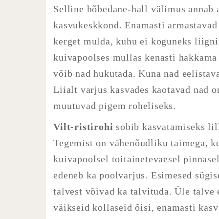
Selline hõbedane-hall välimus annab a
kasvukeskkond. Enamasti armastavad n
kerget mulda, kuhu ei koguneks liign
kuivapoolses mullas kenasti hakkama j
võib nad hukutada. Kuna nad eelistava
Liialt varjus kasvades kaotavad nad o
muutuvad pigem roheliseks.
Vilt-ristirohi
sobib kasvatamiseks lil
Tegemist on vähenõudliku taimega, kes
kuivapoolsel toitainetevaesel pinnase
edeneb ka poolvarjus. Esimesed sügis
talvest võivad ka talvituda. Üle talve
väikseid kollaseid õisi, enamasti kas