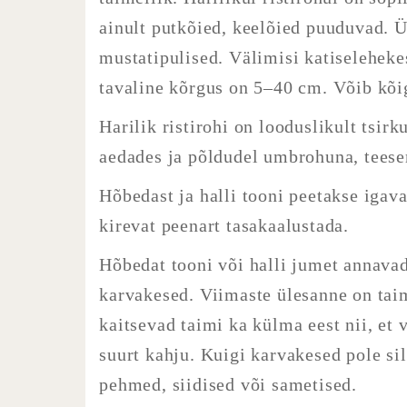
ainult putkõied, keelõied puuduvad. Ü
mustatipulised. Välimisi katiseleheke
tavaline kõrgus on 5–40 cm. Võib kõi
Harilik ristirohi on looduslikult tsir
aedades ja põldudel umbrohuna, teese
Hõbedast ja halli tooni peetakse igavak
kirevat peenart tasakaalustada.
Hõbedat tooni või halli jumet annavad
karvakesed. Viimaste ülesanne on taim
kaitsevad taimi ka külma eest nii, et
suurt kahju. Kuigi karvakesed pole si
pehmed, siidised või sametised.