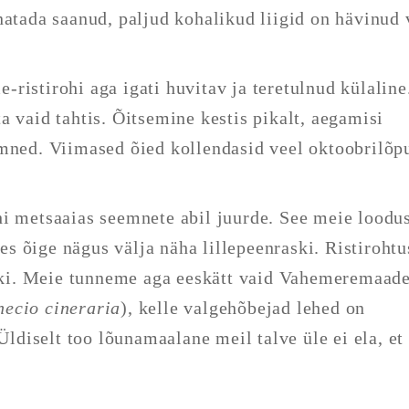
natada saanud, paljud kohalikud liigid on hävinud 
ristirohi aga igati huvitav ja teretulnud külaline
a vaid tahtis. Õitsemine kestis pikalt, aegamisi
emned. Viimased õied kollendasid veel oktoobrilõp
hi metsaaias seemnete abil juurde. See meie loodu
 õige nägus välja näha lillepeenraski. Ristirohtu
iiki. Meie tunneme aga eeskätt vaid Vahemeremaade
necio cineraria
), kelle valgehõbejad lehed on
Üldiselt too lõunamaalane meil talve üle ei ela, et