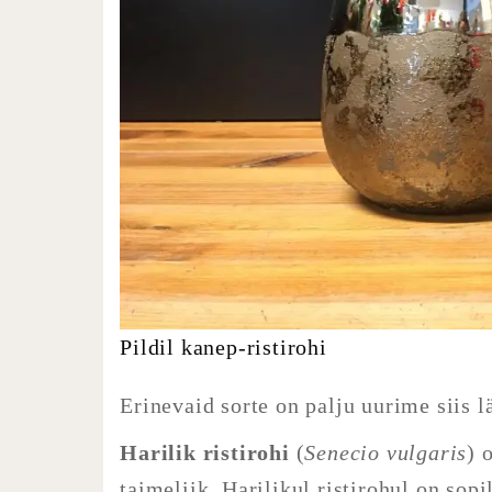
Pildil kanep-ristirohi
Erinevaid sorte on palju uurime siis
Harilik ristirohi
(
Senecio vulgaris
) 
taimeliik. Harilikul ristirohul on sop