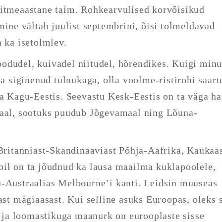
itmeaastane taim. Rohkearvulised korvõisikud
mine vältab juulist septembrini, õisi tolmeldavad
n ka isetolmlev.
odudel, kuivadel niitudel, hõrendikes. Kuigi min
da siginenud tulnukaga, olla voolme-ristirohi saart
ja Kagu-Eestis. Seevastu Kesk-Eestis on ta väga ha
maal, sootuks puudub Jõgevamaal ning Lõuna-
 Britanniast-Skandinaaviast Põhja-Aafrika, Kaukaa
bil on ta jõudnud ka lausa maailma kuklapoolele,
u-Austraalias Melbourne’i kanti. Leidsin muuseas
ast mägiaasast. Kui selline asuks Euroopas, oleks 
ku ja loomastikuga maanurk on eurooplaste sisse