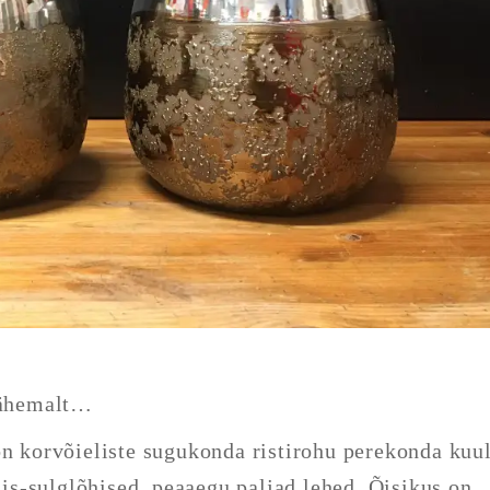
 lähemalt…
on
korvõieliste
sugukonda
ristirohu
perekonda kuu
ilis-sulglõhised, peaaegu paljad lehed. Õisikus on