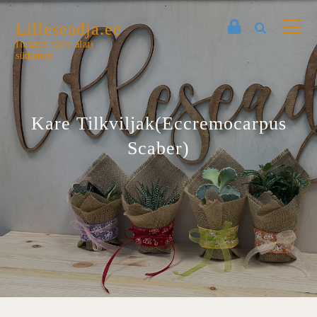
Lilleseadja.ee
Ilusaim tuleb alati
südamest
Kare Tilkviljak(Eccremocarpus
Scaber)