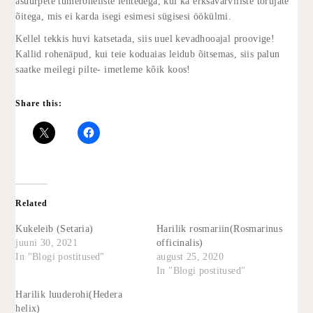
asuurþete tumeroheliste lehtedega, kui ka erksavärviliste torujate
õitega, mis ei karda isegi esimesi sügisesi öökülmi.
Kellel tekkis huvi katsetada, siis uuel kevadhooajal proovige!
Kallid rohenäpud, kui teie koduaias leidub õitsemas, siis palun
saatke meilegi pilte- imetleme kõik koos!
Share this:
Related
Kukeleib (Setaria)
Harilik rosmariin(Rosmarinus
juuni 30, 2021
officinalis)
In "Blogi postitused"
august 25, 2020
In "Blogi postitused"
Harilik luuderohi(Hedera
helix)