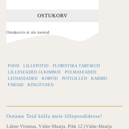
OSTUKORV
Ostukorvis ei ole tooteid.
POOD
LILLEPOTID
FLORISTIKA TARVIKUD
LILLESEADED JA KIMBUD
PULMASEADED
LEINASEADED
KORVID
POTILILLED
KARBID
PÄRJAD
KINGITUSED
Ootame Teid külla meie lillepoodidesse!
Lääne-Virumaa, Väike-Maarja, Pikk 12 (Väike-Maarja