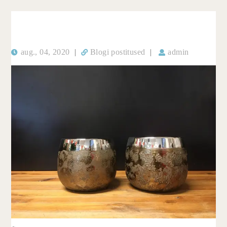
aug., 04, 2020
|
Blogi postitused
|
admin