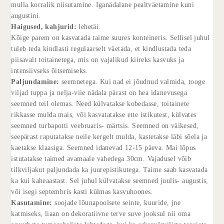
mulla korralik niisutamine. Iganädalane pealtväetamine kuni
augustini.
Haigused, kahjurid:
lehetäi.
Kõige parem on kasvatada taime suures konteineris. Sellisel juhul
tuleb teda kindlasti regulaarselt väetada, et kindlustada teda
piisavalt toitainetega, mis on vajalikud kiireks kasvuks ja
intensiivseks õitsemiseks.
Paljundamine:
seemnetega. Kui nad ei jõudnud valmida, tooge
viljad tuppa ja nelja-viie nädala pärast on hea idanevusega
seemned teil olemas. Need külvatakse kobedasse, toitainete
rikkasse mulda mais, või kasvatatakse ette istikutest, külvates
seemned turbapotti veebruaris- märtsis. Seemned on väikesed,
seepärast raputatakse neile kergelt mulda, kastetakse läbi sõela ja
kaetakse klaasiga. Seemned idanevad 12-15 päeva. Mai lõpus
istutatakse taimed avamaale vahedega 30cm. Vajadusel võib
tilkviljakut paljundada ka juurepistikutega. Taime saab kasvatada
ka kui kaheaastast. Sel juhul külvatakse seemned juulis- augustis,
või isegi septembris kasti külmas kasvuhoones.
Kasutamine:
soojade lõunapoolsete seinte, kuuride, jne
katmiseks, liaan on dekoratiivne terve suve jooksul nii oma