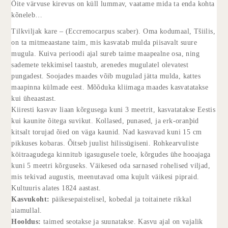
Õite värvuse kirevus on küll lummav, vaatame mida ta enda kohta
kõneleb…
Tilkviljak kare – (Eccremocarpus scaber). Oma kodumaal, Tšiilis,
on ta mitmeaastane taim, mis kasvatab mulda piisavalt suure
mugula. Kuiva perioodi ajal sureb taime maapealne osa, ning
sademete tekkimisel taastub, arenedes mugulatel olevatest
pungadest. Soojades maades võib mugulad jätta mulda, kattes
maapinna külmade eest. Mõõduka kliimaga maades kasvatatakse
kui üheaastast.
Kiiresti kasvav liaan kõrgusega kuni 3 meetrit, kasvatatakse Eestis
kui kaunite õitega suvikut. Kollased, punased, ja erk-oranþid
kitsalt torujad õied on väga kaunid. Nad kasvavad kuni 15 cm
pikkuses kobaras. Õitseb juulist hilissügiseni. Rohkearvuliste
köitraagudega kinnitub igasugusele toele, kõrgudes ühe hooajaga
kuni 5 meetri kõrguseks. Väikesed oda sarnased rohelised viljad,
mis tekivad augustis, meenutavad oma kujult väikesi pipraid.
Kultuuris alates 1824 aastast.
Kasvukoht:
päikesepaistelisel, kobedal ja toitainete rikkal
aiamullal.
Hooldus:
taimed seotakse ja suunatakse. Kasvu ajal on vajalik