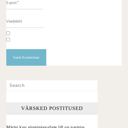
VÄRSKED POSTITUSED
Märtsi kuu sünnipäevaliste lill on nartsiss.