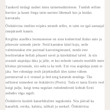
Taaskord midagi uudset minu taimeteadmistesse. Tundub selline
huvitav ja kauni õiega taim-uurime lähemalt kus ja kuidas
kasvatada.
Õisküüvitsa imeline eripära seisneb selles, et taim on igal aastaajal
imepäraselt kaunis.
Kirgliku aiasõbra loomusesesse on sisse kodeeritud ihalus uute ja
põnevate taimede järele. Neid kantakse kätel koju, neile
valmistatakse ette parimad kasvutingimused, nende eest
hoolitsetakse hellalt põuasel suvel ja kärekülmal talvel. Ja siis
avastab aiapidaja ikka ja jälle, et kui mõnele taimele meeldib meie
kliimas pirtsutada, siis seda ta ka teeb. Ent visa aiapidaja jonni ei
jäta. See rohenäpp otsib järjekindlalt üles taime vähem
peenutsevad n-ö vennad ja õed ning katsetab nendega. Üks
sellistest taimedest on õisküüvits (Pieris). Teda ei tunta Eestis veel
kuigi palju, kuigi tema sugulast rododendronit kohtab Eesti
aedades väga sageli.
Õisküüvits kuulub kanarbikuliste sugukonda. Siia jäävad ka
kanarbik, eerika, kalmia, talihali ja sookail. Õisküüvitsa