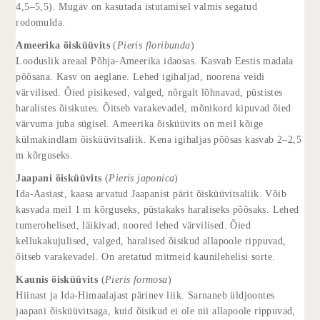
4,5–5,5). Mugav on kasutada istutamisel valmis segatud
rodomulda.
Ameerika õisküüvits
(
Pieris floribunda
)
Looduslik areaal Põhja-Ameerika idaosas. Kasvab Eestis madala
põõsana. Kasv on aeglane. Lehed igihaljad, noorena veidi
värvilised. Õied pisikesed, valged, nõrgalt lõhnavad, püstistes
haralistes õisikutes. Õitseb varakevadel, mõnikord kipuvad õied
värvuma juba sügisel. Ameerika õisküüvits on meil kõige
külmakindlam õisküüvitsaliik. Kena igihaljas põõsas kasvab 2–2,5
m kõrguseks.
Jaapani õisküüvits
(
Pieris japonica
)
Ida-Aasiast, kaasa arvatud Jaapanist pärit õisküüvitsaliik. Võib
kasvada meil 1 m kõrguseks, püstakaks haraliseks põõsaks. Lehed
tumerohelised, läikivad, noored lehed värvilised. Õied
kellukakujulised, valged, haralised õisikud allapoole rippuvad,
õitseb varakevadel. On aretatud mitmeid kaunilehelisi sorte.
Kaunis õisküüvits
(
Pieris formosa
)
Hiinast ja Ida-Himaalajast pärinev liik. Sarnaneb üldjoontes
jaapani õisküüvitsaga, kuid õisikud ei ole nii allapoole rippuvad,