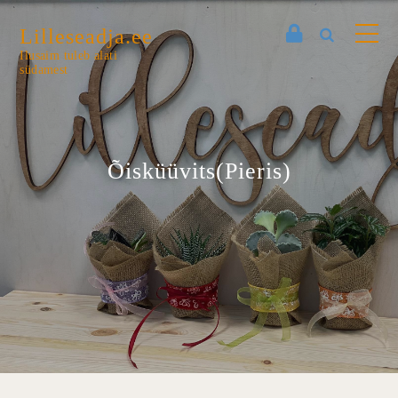
Lilleseadja.ee
Ilusaim tuleb alati
südamest
Õisküüvits(Pieris)