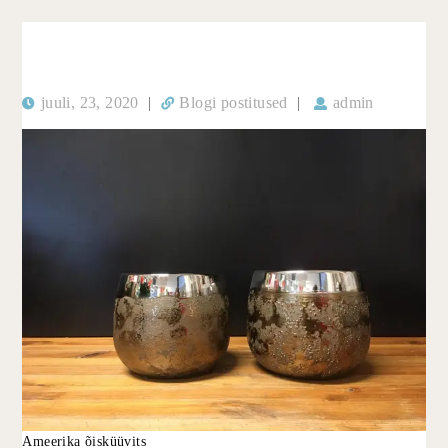
juuli, 23, 2020
|
Blogi postitused
|
admin
Ameerika õisküüvits