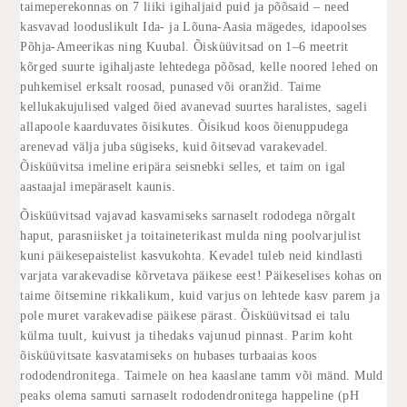
taimeperekonnas on 7 liiki igihaljaid puid ja põõsaid – need
kasvavad looduslikult Ida- ja Lõuna-Aasia mägedes, idapoolses
Põhja-Ameerikas ning Kuubal. Õisküüvitsad on 1–6 meetrit
kõrged suurte igihaljaste lehtedega põõsad, kelle noored lehed on
puhkemisel erksalt roosad, punased või oranžid. Taime
kellukakujulised valged õied avanevad suurtes haralistes, sageli
allapoole kaarduvates õisikutes. Õisikud koos õienuppudega
arenevad välja juba sügiseks, kuid õitsevad varakevadel.
Õisküüvitsa imeline eripära seisnebki selles, et taim on igal
aastaajal imepäraselt kaunis.
Õisküüvitsad vajavad kasvamiseks sarnaselt rododega nõrgalt
haput, parasniisket ja toitaineterikast mulda ning poolvarjulist
kuni päikesepaistelist kasvukohta. Kevadel tuleb neid kindlasti
varjata varakevadise kõrvetava päikese eest! Päikeselises kohas on
taime õitsemine rikkalikum, kuid varjus on lehtede kasv parem ja
pole muret varakevadise päikese pärast. Õisküüvitsad ei talu
külma tuult, kuivust ja tihedaks vajunud pinnast. Parim koht
õisküüvitsate kasvatamiseks on hubases turbaaias koos
rododendronitega. Taimele on hea kaaslane tamm või mänd. Muld
peaks olema samuti sarnaselt rododendronitega happeline (pH