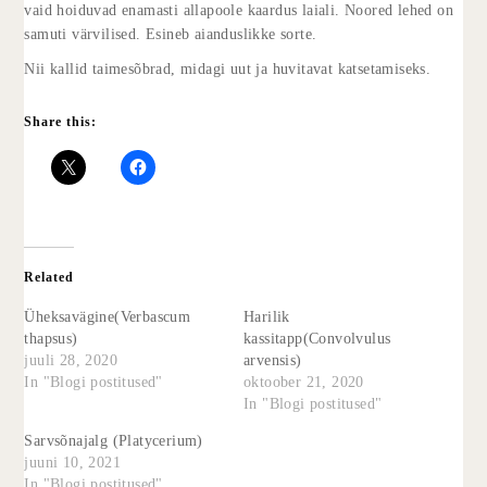
vaid hoiduvad enamasti allapoole kaardus laiali. Noored lehed on
samuti värvilised. Esineb aianduslikke sorte.
Nii kallid taimesõbrad, midagi uut ja huvitavat katsetamiseks.
Share this:
Related
Üheksavägine(Verbascum
Harilik
thapsus)
kassitapp(Convolvulus
juuli 28, 2020
arvensis)
In "Blogi postitused"
oktoober 21, 2020
In "Blogi postitused"
Sarvsõnajalg (Platycerium)
juuni 10, 2021
In "Blogi postitused"