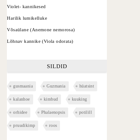
Violet- kannikesed
Harilik lumikelluke
Võsaülane (Anemone nemorosa)
Lõhnav kannike (Viola odorata)
SILDID
gusmaania
Guzmania
hüatsint
kalanhoe
kimbud
kuuking
orhidee
Phalaenopsis
potilill
pruudikimp
roos