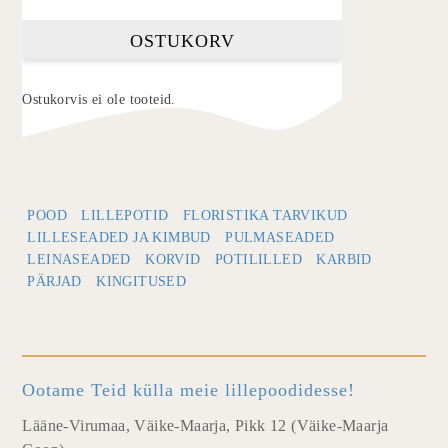
OSTUKORV
Ostukorvis ei ole tooteid.
POOD
LILLEPOTID
FLORISTIKA TARVIKUD
LILLESEADED JA KIMBUD
PULMASEADED
LEINASEADED
KORVID
POTILILLED
KARBID
PÄRJAD
KINGITUSED
Ootame Teid külla meie lillepoodidesse!
Lääne-Virumaa, Väike-Maarja, Pikk 12 (Väike-Maarja