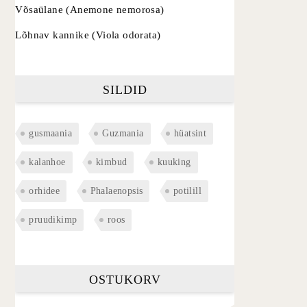
Võsaülane (Anemone nemorosa)
Lõhnav kannike (Viola odorata)
SILDID
gusmaania
Guzmania
hüatsint
kalanhoe
kimbud
kuuking
orhidee
Phalaenopsis
potilill
pruudikimp
roos
OSTUKORV