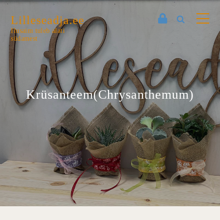
Lilleseadja.ee
Ilusaim tuleb alati
südamest
Krüsanteem(Chrysanthemum)