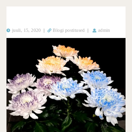
juuli, 15, 2020
|
Blogi postitused
|
admin