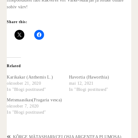
lillepoodidest läbi Rakveres või Väike-Maarjas ja leidke omale
sobiv värv!
Share this:
Related
Karikakar (Anthemis L.)
Havortia (Haworthia)
oktoober 21, 2020
mai 12, 2021
In "Blogi postitused"
In "Blogi postitused"
Metsmaasikas(Fragaria vesca)
oktoober 7, 2020
In "Blogi postitused"
KÕRGE MÄTASHARI(CELOSIA ARGENTEA PLUMOSA)