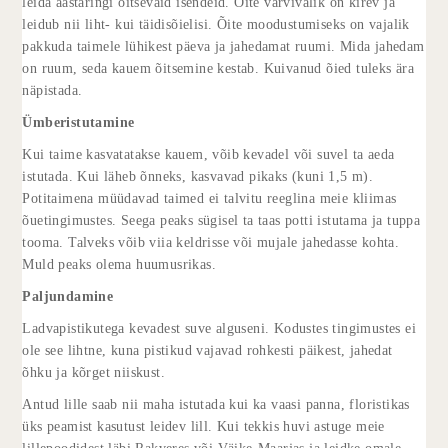
leida aastaringi õitsevaid isendeid. Õite värvivalik on kirev ja
leidub nii liht- kui täidisõielisi. Õite moodustumiseks on vajalik
pakkuda taimele lühikest päeva ja jahedamat ruumi. Mida jahedam
on ruum, seda kauem õitsemine kestab. Kuivanud õied tuleks ära
näpistada.
Ümberistutamine
Kui taime kasvatatakse kauem, võib kevadel või suvel ta aeda
istutada. Kui läheb õnneks, kasvavad pikaks (kuni 1,5 m).
Potitaimena müüdavad taimed ei talvitu reeglina meie kliimas
õuetingimustes. Seega peaks sügisel ta taas potti istutama ja tuppa
tooma. Talveks võib viia keldrisse või mujale jahedasse kohta.
Muld peaks olema huumusrikas.
Paljundamine
Ladvapistikutega kevadest suve alguseni. Kodustes tingimustes ei
ole see lihtne, kuna pistikud vajavad rohkesti päikest, jahedat
õhku ja kõrget niiskust.
Antud lille saab nii maha istutada kui ka vaasi panna, floristikas
üks peamist kasutust leidev lill. Kui tekkis huvi astuge meie