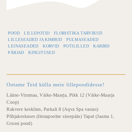
POOD
LILLEPOTID
FLORISTIKA TARVIKUD
LILLESEADED JA KIMBUD
PULMASEADED
LEINASEADED
KORVID
POTILILLED
KARBID
PÄRJAD
KINGITUSED
Ootame Teid külla meie lillepoodidesse!
Lääne-Virumaa, Väike-Maarja, Pikk 12 (Väike-Maarja
Coop)
Rakvere kesklinn, Parkali 8 (Aqva Spa vastas)
Põhjakeskuses (linnapoolne sissepääs) Tapal (Jaama 1,
Grossi pood)