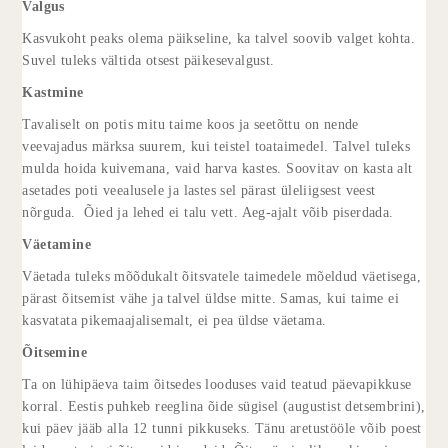
Valgus
Kasvukoht peaks olema päikseline, ka talvel soovib valget kohta.
Suvel tuleks vältida otsest päikesevalgust.
Kastmine
Tavaliselt on potis mitu taime koos ja seetõttu on nende
veevajadus märksa suurem, kui teistel toataimedel. Talvel tuleks
mulda hoida kuivemana, vaid harva kastes. Soovitav on kasta alt
asetades poti veealusele ja lastes sel pärast üleliigsest veest
nõrguda. Õied ja lehed ei talu vett. Aeg-ajalt võib piserdada.
Väetamine
Väetada tuleks mõõdukalt õitsvatele taimedele mõeldud väetisega,
pärast õitsemist vähe ja talvel üldse mitte. Samas, kui taime ei
kasvatata pikemaajalisemalt, ei pea üldse väetama.
Õitsemine
Ta on lühipäeva taim õitsedes looduses vaid teatud päevapikkuse
korral. Eestis puhkeb reeglina õide sügisel (augustist detsembrini),
kui päev jääb alla 12 tunni pikkuseks. Tänu aretustööle võib poest