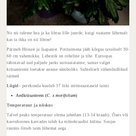
No nii tuleme hea ja ka lihtsa lille juurde, kuigi vaatame lähemalt
kas ta ikka on nii lihtne!
Pärineb Hiinast ja Jaapanist. Potitaimena jääb kõrgus tavaliselt 30-
60 cm vahemikku. Lehestik on roheline ja tihe. Euroopas
tähistavad nad paljude jaoks surnuaiataime, samas valget
krüsanteemi loetakse aususe sümboliks. Suhteliselt vähenõudlikud
taimed.
Liigid
– perekonda kuulub 37 liiki mitmeaastaseid taimi
Aedkrüsanteem (
C. x morifolium
)
Temperatuur ja niiskus
Talvel peaks temperatuur olema jahedam (13-14 kraadi). Õues või
kasvuhoones kasvades talub ka mõnekraadist külma. Soojas
ruumis õitseb taim lühemat aega.