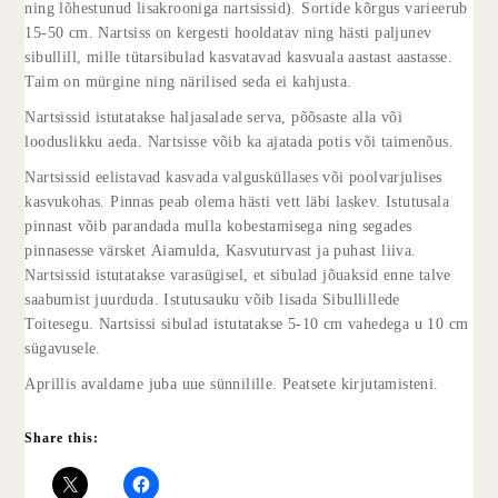
ning lõhestunud lisakrooniga nartsissid). Sortide kõrgus varieerub
15-50 cm. Nartsiss on kergesti hooldatav ning hästi paljunev
sibullill, mille tütarsibulad kasvatavad kasvuala aastast aastasse.
Taim on mürgine ning närilised seda ei kahjusta.
Nartsissid istutatakse haljasalade serva, põõsaste alla või
looduslikku aeda. Nartsisse võib ka ajatada potis või taimenõus.
Nartsissid eelistavad kasvada valgusküllases või poolvarjulises
kasvukohas. Pinnas peab olema hästi vett läbi laskev. Istutusala
pinnast võib parandada mulla kobestamisega ning segades
pinnasesse värsket
Aiamulda
,
Kasvuturvast
ja puhast liiva.
Nartsissid istutatakse varasügisel, et sibulad jõuaksid enne talve
saabumist juurduda. Istutusauku võib lisada
Sibullillede
Toitesegu
. Nartsissi sibulad istutatakse 5-10 cm vahedega u 10 cm
sügavusele.
Aprillis avaldame juba uue sünnilille. Peatsete kirjutamisteni.
Share this: