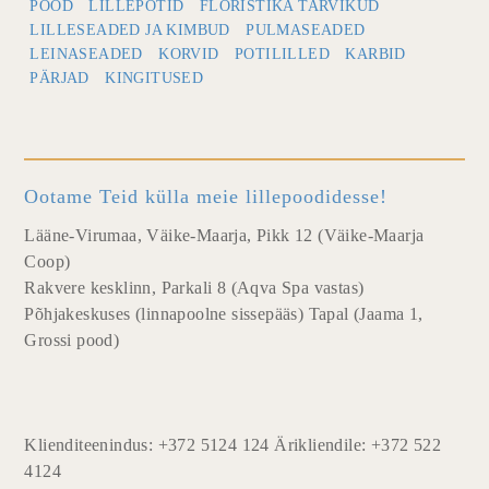
POOD
LILLEPOTID
FLORISTIKA TARVIKUD
LILLESEADED JA KIMBUD
PULMASEADED
LEINASEADED
KORVID
POTILILLED
KARBID
PÄRJAD
KINGITUSED
Ootame Teid külla meie lillepoodidesse!
Lääne-Virumaa, Väike-Maarja, Pikk 12 (Väike-Maarja
Coop)
Rakvere kesklinn, Parkali 8 (Aqva Spa vastas)
Põhjakeskuses (linnapoolne sissepääs) Tapal (Jaama 1,
Grossi pood)
Klienditeenindus: +372 5124 124 Ärikliendile: +372 522
4124