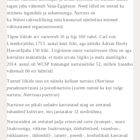
tagasi juba vähemalt
Vana-Egiptusse
. Need lilled on seotud ka
mitmete legendide ja uskumustega. Nartsiss on
ka
Walesi
rahvuslill
ning seda kasutavad sümbolina mitmed
vähivastased organisatsioonid.
Täpne
liikide
arv varieerub 16 ja ligi 160 vahel.
Carl von
Linné
kirjeldas 1753. aastal kuut liiki, aga näiteks
Adrian Hardy
Haworth
juba 150 liiki. Liigisisese suure variatiivsuse tõttu on aga
keeruline määratleda, et mida arvata liigiks ja mida alamliigiks.
2014. aastal oli
WCSP
hinnangul nartsissiliike 52, millele lisandus
vähemalt 60 eri
hübriidi
.
Tuntud liikide seas on näiteks
kollane nartsiss
(
Narcissus
pseudonarcissus
) ja
poeedinartsiss
(varem tuntud ka kui valge
nartsiss;
Narcissus poeticus
).
Nartsisse on pikalt aedades kasvatatud ning on aretatud
tuhandeid
kultivare
, mis jaotatakse 12 sordirühma.
Nartsissidest on aretatud palju erinevaid sorte (trompet-, suure
lisakrooniga, väikese lisakrooniga, täidisõielised, tsiandrus-,
tsüklaamen-, dzhonkill-, tatsett-, poeedi-, looduslikult kasvavad