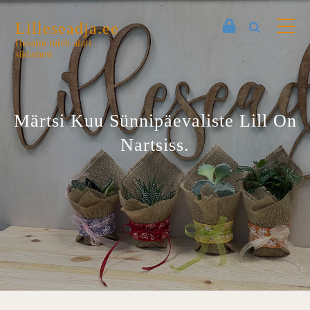
Lilleseadja.ee
Ilusaim tuleb alati
südamest
Märtsi Kuu Sünnipäevaliste Lill On
Nartsiss.