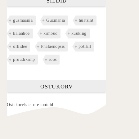
SILDID
gusmaania
Guzmania
hüatsint
kalanhoe
kimbud
kuuking
orhidee
Phalaenopsis
potilill
pruudikimp
roos
OSTUKORV
Ostukorvis ei ole tooteid.