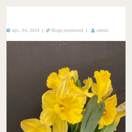
apr., 04, 2024
|
Blogi postitused
|
admin