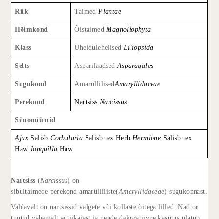
Riik
Taimed
Plantae
Hõimkond
Õistaimed
Magnoliophyta
Klass
Üheidulehelised
Liliopsida
Selts
Asparilaadsed
Asparagales
Sugukond
Amarüllilised
Amaryllidaceae
Perekond
Nartsiss
Narcissus
Sünonüümid
Ajax
Salisb.
Corbularia
Salisb. ex Herb.
Hermione
Salisb. ex
Haw.
Jonquilla
Haw.
Nartsiss
(
Narcissus
) on
sibultaimede
perekond
amarülliliste
(
Amaryllidaceae
)
sugukonnast
.
Valdavalt on nartsissid valgete või kollaste
õitega
lilled
. Nad on
tuntud vähemalt antiikajast ja nende dekoratiivne kasutus ulatub