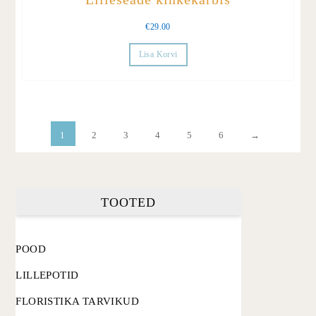
€
29.00
Lisa Korvi
1
2
3
4
5
6
→
TOOTED
POOD
LILLEPOTID
FLORISTIKA TARVIKUD