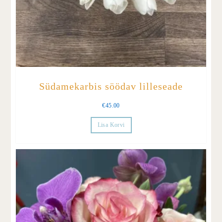
Südamekarbis söödav lilleseade
€
45.00
Lisa Korvi