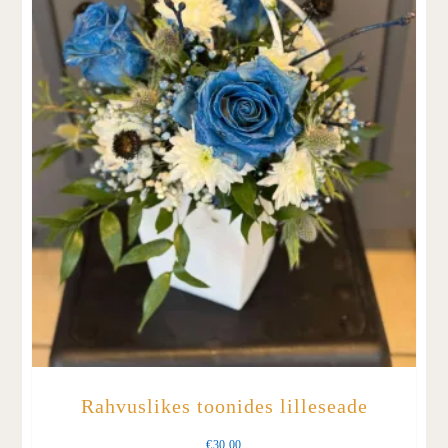
Rahvuslikes toonides lilleseade
€
30.00