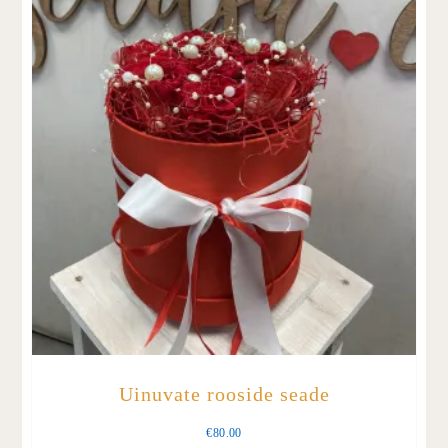
Uinuvate rooside seade
€
80.00