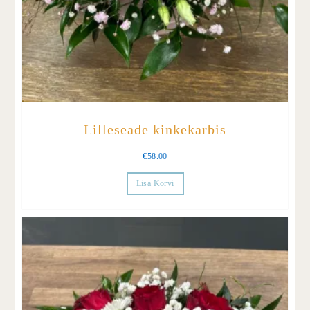
Lilleseade kinkekarbis
€
58.00
Lisa Korvi