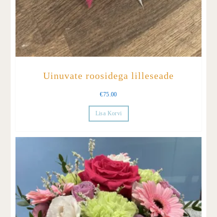
Uinuvate roosidega lilleseade
€
75.00
Lisa Korvi