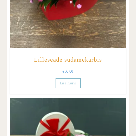
Lilleseade südamekarbis
€
50.00
Lisa Korvi