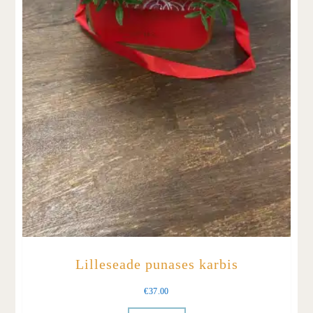
Lilleseade punases karbis
€
37.00