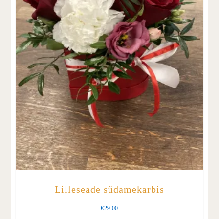
Lilleseade südamekarbis
€
29.00