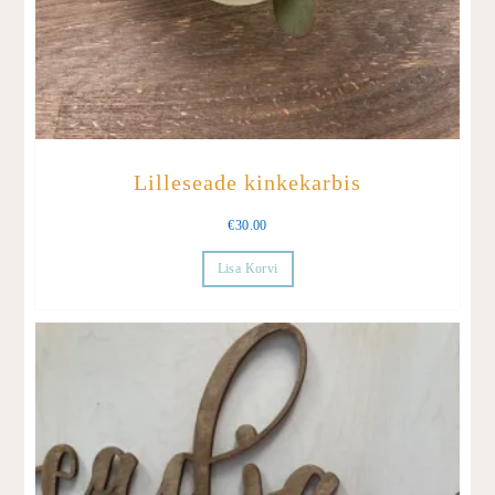
Lilleseade kinkekarbis
€
30.00
Lisa Korvi