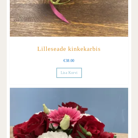
Lilleseade kinkekarbis
€
38.00
Lisa Korvi