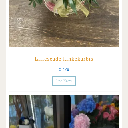
Lilleseade kinkekarbis
€
40.00
Lisa Korvi