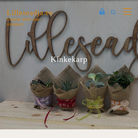
Lilleseadja.ee
Ilusaim tuleb alati
südamest
Kinkekarp