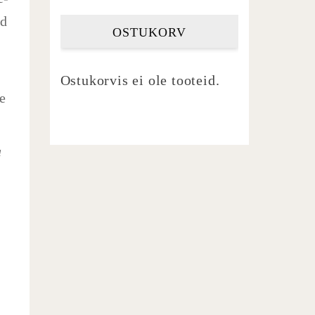
ud
OSTUKORV
Ostukorvis ei ole tooteid.
e
a