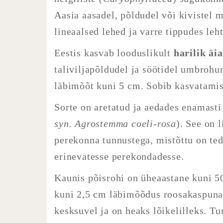
Aasia aasadel, põldudel või kivistel
lineaalsed lehed ja varre tippudes leh
Eestis kasvab looduslikult
harilik äi
taliviljapõldudel ja söötidel umbrohu
läbimõõt kuni 5 cm. Sobib kasvatamis
Sorte on aretatud ja aedades enamast
syn. Agrostemma coeli-rosa
). See on 
perekonna tunnustega, mistõttu on teda
erinevatesse perekondadesse.
Kaunis põisrohi on üheaastane kuni 50
kuni 2,5 cm läbimõõdus roosakaspunas
kesksuvel ja on heaks lõikelilleks. T