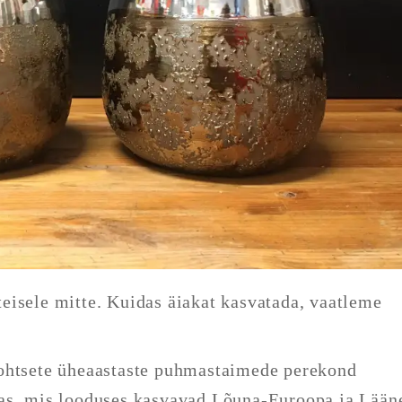
eisele mitte. Kuidas äiakat kasvatada, vaatleme
 rohtsete üheaastaste puhmastaimede perekond
as, mis looduses kasvavad Lõuna-Euroopa ja Lään