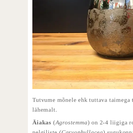
Tutvume mõnele ehk tuttava taimega t
lähemalt.
Äiakas
(
Agrostemma
) on 2-4 liigiga
nelgiliste
(Caryophyllacea
) sugukonn