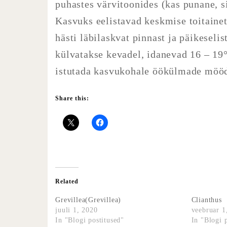
puhastes värvitoonides (kas punane, s
Kasvuks eelistavad keskmise toitainete
hästi läbilaskvat pinnast ja päikesel
külvatakse kevadel, idanevad 16 – 19°
istutada kasvukohale öökülmade möö
Share this:
Related
Grevillea(Grevillea)
Clianthus
juuli 1, 2020
veebruar 1
In "Blogi postitused"
In "Blogi 