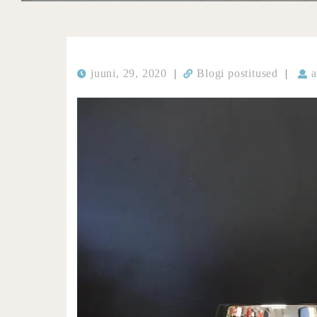
juuni, 29, 2020
|
Blogi postitused
|