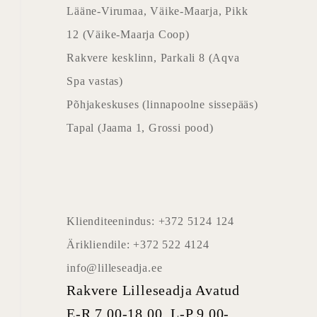
Lääne-Virumaa, Väike-Maarja, Pikk
12 (Väike-Maarja Coop)
Rakvere kesklinn, Parkali 8 (Aqva
Spa vastas)
Põhjakeskuses (linnapoolne sissepääs)
Tapal (Jaama 1, Grossi pood)
Klienditeenindus: +372 5124 124
Ärikliendile: +372 522 4124
info@lilleseadja.ee
Rakvere Lilleseadja Avatud
E-R 7.00-18.00, L-P 9.00-