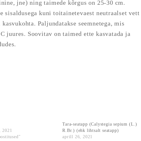
inine, jne) ning taimede kõrgus on 25-30 cm.
 sisaldusega kuni toitainetevaest neutraalset vett
ist kasvukohta. Paljundatakse seemnetega, mis
C juures. Soovitav on taimed ette kasvatada ja
dudes.
Tara-seatapp (Calystegia sepium (L.)
, 2021
R.Br.) (ehk lihtsalt seatapp)
postitused"
aprill 26, 2021