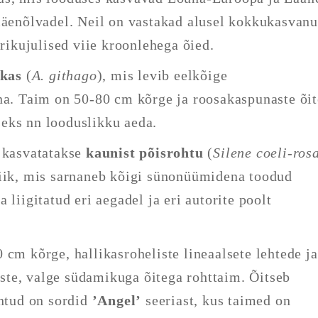
 mäenõlvadel. Neil on vastakad alusel kokkukasvan
trikujulised viie kroonlehega õied.
akas
(
A. githago
), mis levib eelkõige
na. Taim on 50-80 cm kõrge ja roosakaspunaste õit
eks nn looduslikku aeda.
i kasvatatakse
kaunist põisrohtu
(
Silene coeli-ros
liik, mis sarnaneb kõigi sünonüümidena toodud
 liigitatud eri aegadel ja eri autorite poolt
 cm kõrge, hallikasroheliste lineaalsete lehtede ja
te, valge südamikuga õitega rohttaim. Õitseb
untud on sordid
’Angel’
seeriast, kus taimed on