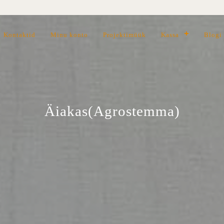
Kontaktid
Minu konto
Projektimüük
Kassa
Blogi
Äiakas(Agrostemma)