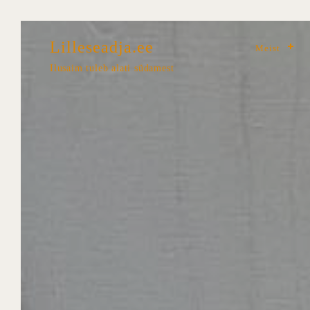
Lilleseadja.ee
Meist
Ilusaim tuleb alati südamest