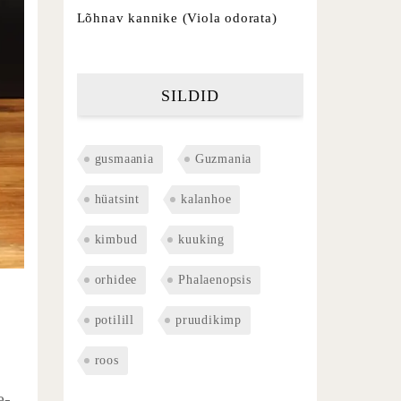
Lõhnav kannike (Viola odorata)
SILDID
gusmaania
Guzmania
hüatsint
kalanhoe
kimbud
kuuking
orhidee
Phalaenopsis
potilill
pruudikimp
roos
e-