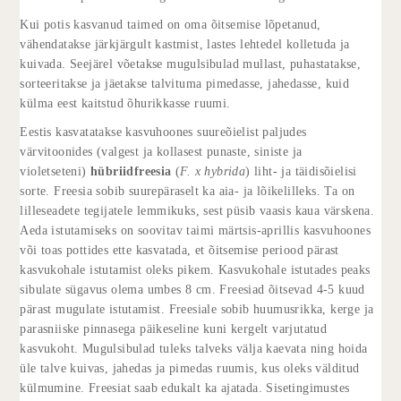
Kui potis kasvanud taimed on oma õitsemise lõpetanud,
vähendatakse järkjärgult kastmist, lastes lehtedel kolletuda ja
kuivada. Seejärel võetakse mugulsibulad mullast, puhastatakse,
sorteeritakse ja jäetakse talvituma pimedasse, jahedasse, kuid
külma eest kaitstud õhurikkasse ruumi.
Eestis kasvatatakse kasvuhoones suureõielist paljudes
värvitoonides (valgest ja kollasest punaste, siniste ja
violetseteni)
hübriidfreesia
(
F. x hybrida
) liht- ja täidisõielisi
sorte. Freesia sobib suurepäraselt ka aia- ja lõikelilleks. Ta on
lilleseadete tegijatele lemmikuks, sest püsib vaasis kaua värskena.
Aeda istutamiseks on soovitav taimi märtsis-aprillis kasvuhoones
või toas pottides ette kasvatada, et õitsemise periood pärast
kasvukohale istutamist oleks pikem. Kasvukohale istutades peaks
sibulate sügavus olema umbes 8 cm. Freesiad õitsevad 4-5 kuud
pärast mugulate istutamist. Freesiale sobib huumusrikka, kerge ja
parasniiske pinnasega päikeseline kuni kergelt varjutatud
kasvukoht. Mugulsibulad tuleks talveks välja kaevata ning hoida
üle talve kuivas, jahedas ja pimedas ruumis, kus oleks välditud
külmumine. Freesiat saab edukalt ka ajatada. Sisetingimustes