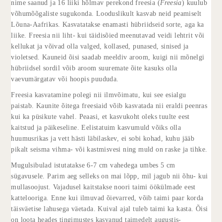
nime saanud ja 16 liiki hõlmav perekond freesia (
Freesia
) kuulub
võhumõõgaliste sugukonda. Looduslikult kasvab neid peamiselt
Lõuna-Aafrikas. Kasvatatakse enamasti hübriidseid sorte, aga ka
liike. Freesia nii liht- kui täidisõied meenutavad veidi lehtrit või
kellukat ja võivad olla valged, kollased, punased, sinised ja
violetsed. Kauneid õisi saadab meeldiv aroom, kuigi nii mõnelgi
hübriidsel sordil võib aroom suuremate õite kasuks olla
vaevumärgatav või hoopis puududa.
Freesia kasvatamine polegi nii ilmvõimatu, kui see esialgu
paistab. Kaunite õitega freesiaid võib kasvatada nii eraldi peenras
kui ka püsikute vahel. Peaasi, et kasvukoht oleks tuulte eest
kaitstud ja päikeseline. Eelistatuim kasvumuld võiks olla
huumusrikas ja vett hästi läbilaskev, ei sobi kohad, kuhu jääb
pikalt seisma vihma- või kastmisvesi ning muld on raske ja tihke.
Mugulsibulad istutatakse 6-7 cm vahedega umbes 5 cm
sügavusele. Parim aeg selleks on mai lõpp, mil jagub nii õhu- kui
mullasoojust. Vajadusel kaitstakse noori taimi öökülmade eest
kattelooriga. Enne kui ilmuvad õievarred, võib taimi paar korda
täisväetise lahusega väetada. Kuival ajal tuleb taimi ka kasta. Õisi
on loota heades tingimustes kasvanud taimedelt augustis-