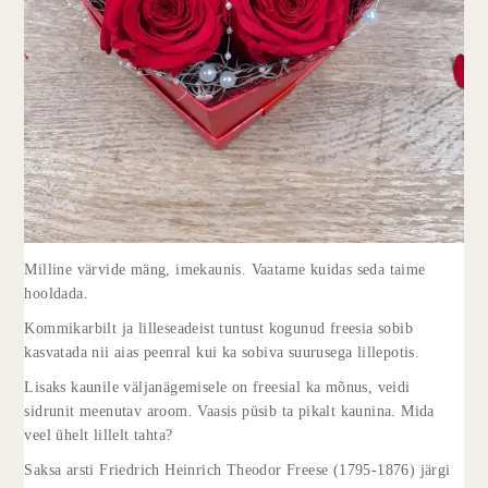
Milline värvide mäng, imekaunis. Vaatame kuidas seda taime
hooldada.
Kommikarbilt ja lilleseadeist tuntust kogunud freesia sobib
kasvatada nii aias peenral kui ka sobiva suurusega lillepotis.
Lisaks kaunile väljanägemisele on freesial ka mõnus, veidi
sidrunit meenutav aroom. Vaasis püsib ta pikalt kaunina. Mida
veel ühelt lillelt tahta?
Saksa arsti Friedrich Heinrich Theodor Freese (1795-1876) järgi