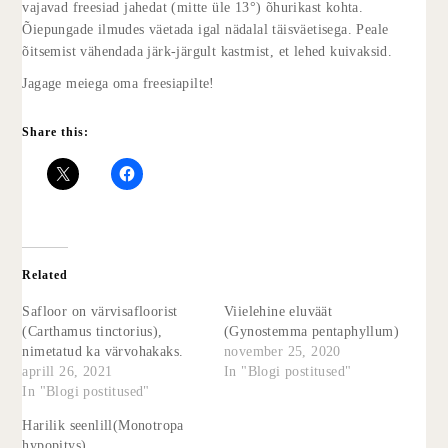
vajavad freesiad jahedat (mitte üle 13°) õhurikast kohta.
Õiepungade ilmudes väetada igal nädalal täisväetisega. Peale
õitsemist vähendada järk-järgult kastmist, et lehed kuivaksid.
Jagage meiega oma freesiapilte!
Share this:
Related
Safloor on värvisafloorist
Viielehine eluväät
(Carthamus tinctorius),
(Gynostemma pentaphyllum)
nimetatud ka värvohakaks.
november 25, 2020
aprill 26, 2021
In "Blogi postitused"
In "Blogi postitused"
Harilik seenlill(Monotropa
hypopitys)