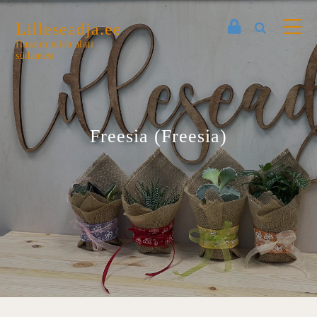
Lilleseadja.ee
Ilusaim tuleb alati
südamest
Freesia (Freesia)