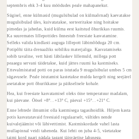
septembris ehk 3-4 kuu möödudes peale mahapanekut.
Sügisel, enne külmasid (mugulsibulad on külmaõrnad) kaevatakse
mugulsibulad üles, kuivatatakse, sorteeritakse ning hoitakse
pimedas ja jahedas, kuid külma eest kaitstud õhurikkas ruumis.
Ka suuremates lillepottides õnnestub freesiate kasvatamine.
Selleks valida kindlasti auguga lillepott läbimõõduga 20 cm.
Potipõhi täita drenaažiks sobiliku materjaliga. Kasvatamiseks
sobib tavaline, vett hästi läbilaskev lillemuld, millega pott
peaaegu servani täidetakse, kuid jättes ruumi ka kastmiseks.
Ettevalmistatud potti on paras istutada 9 mugulsibulat umbes 5 cm
sügavusele. Peale istutamist kastetakse mulda kergelt ning seejärel
asetatakse pott õhurikkasse ja päikselisele kohale.
Hea, kui freesiate kasvatamisel oleks öine temperatuur madalam,
kui päevane. Öösel +8º…+13º C, päeval +15º…+21º C.
Enne lehtede ilmumist olla kastmisega tagasihoidlik. Hiljem kasta
potis kasvatatavaid freesiaid regulaarselt, vältides nende
kuivalejäämist või läbivettimist. Kastmiskordade vahel lasta
mullapinnal veidi taheneda. Kui lehti on juba 4-5, väetatakse
taimi kord paari nädala tagant täisväetise lahusega.