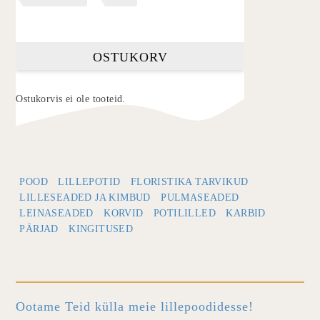
OSTUKORV
Ostukorvis ei ole tooteid.
POOD
LILLEPOTID
FLORISTIKA TARVIKUD
LILLESEADED JA KIMBUD
PULMASEADED
LEINASEADED
KORVID
POTILILLED
KARBID
PÄRJAD
KINGITUSED
Ootame Teid külla meie lillepoodidesse!