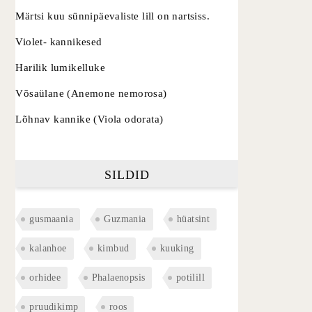
Märtsi kuu sünnipäevaliste lill on nartsiss.
Violet- kannikesed
Harilik lumikelluke
Võsaülane (Anemone nemorosa)
Lõhnav kannike (Viola odorata)
SILDID
gusmaania
Guzmania
hüatsint
kalanhoe
kimbud
kuuking
orhidee
Phalaenopsis
potilill
pruudikimp
roos