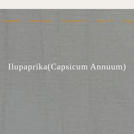
Kontaktid
Minu konto
Projektimüük
Kassa
Blogi
Ilupaprika(Capsicum Annuum)