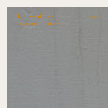
Lilleseadja.ee
Meist
Ilusaim tuleb alati südamest