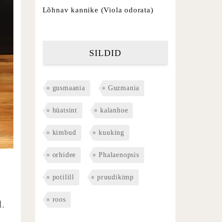
Lõhnav kannike (Viola odorata)
SILDID
gusmaania
Guzmania
hüatsint
kalanhoe
kimbud
kuuking
orhidee
Phalaenopsis
.
potilill
pruudikimp
roos
d.