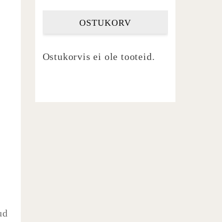
OSTUKORV
Ostukorvis ei ole tooteid.
b
ud