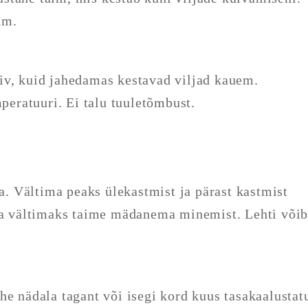
im.
iv, kuid jahedamas kestavad viljad kauem.
mperatuuri. Ei talu tuuletõmbust.
da. Vältima peaks ülekastmist ja pärast kastmist
ada vältimaks taime mädanema minemist. Lehti või
he nädala tagant või isegi kord kuus tasakaalustat