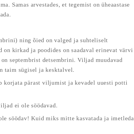
ama. Samas arvestades, et tegemist on üheaastase
tada.
mbrini) ning õied on valged ja suhteliselt
d on kirkad ja poodides on saadaval erinevat värvi
g on septembrist detsembrini. Viljad muudavad
 taim sügisel ja kesktalvel.
 korjata pärast viljumist ja kevadel uuesti potti
iljad ei ole söödavad.
ole söödav! Kuid miks mitte kasvatada ja imetled