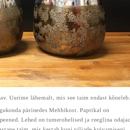
dav. Uurime lähemalt, mis see taim endast kõneleb
ugukonda pärinedes Mehhikost. Paprikal on
 peened. Lehed on tumerohelised ja reeglina odaja
stane taim, mis kestab kuni viljade kuivamiseni.