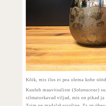
Kõik, mis ilus ei pea olema kohe söö
Kuulub maavitsaliste (
Solanaceae
) s
silmatorkavad viljad, mis on pikad ja
Taim on madalakasvuline. Ta on üheaa