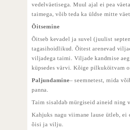
vedelväetisega. Muul ajal ei pea väet
taimega, võib teda ka üldse mitte väe
Õitsemine
Õitseb kevadel ja suvel (juulist septe
tagasihoidlikud. Õitest arenevad vilja
viljadega taimi. Viljade kandmise ae
küpsedes värvi. Kõige pilkuköitvam on
Paljundamine
– seemnetest, mida võib
panna.
Taim sisaldab mürgiseid aineid ning v
Kahjuks nagu viimane lause ütleb, ei 
õisi ja vilju.