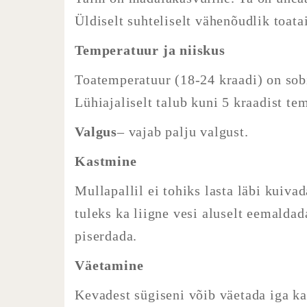
Üldiselt suhteliselt vähenõudlik toata
Temperatuur ja niiskus
Toatemperatuur (18-24 kraadi) on sob
Lühiajaliselt talub kuni 5 kraadist te
Valgus
– vajab palju valgust.
Kastmine
Mullapallil ei tohiks lasta läbi kuiva
tuleks ka liigne vesi aluselt eemald
piserdada.
Väetamine
Kevadest sügiseni võib väetada iga ka