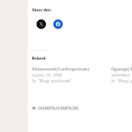
Share this:
Related
Südaseemnik(Cardiospermum)
Oganupp(A
august 19, 2020
september 
In "Blogi postitused"
In "Blogi 
JASMIIN(JASMINUM)