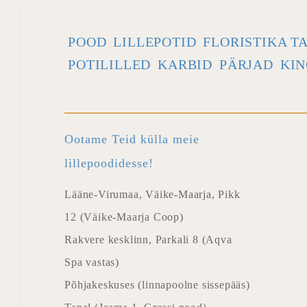
POOD
LILLEPOTID
FLORISTIKA T
POTILILLED
KARBID
PÄRJAD
KIN
Ootame Teid külla meie
lillepoodidesse!
Lääne-Virumaa, Väike-Maarja, Pikk
12 (Väike-Maarja Coop)
Rakvere kesklinn, Parkali 8 (Aqva
Spa vastas)
Põhjakeskuses (linnapoolne sissepääs)