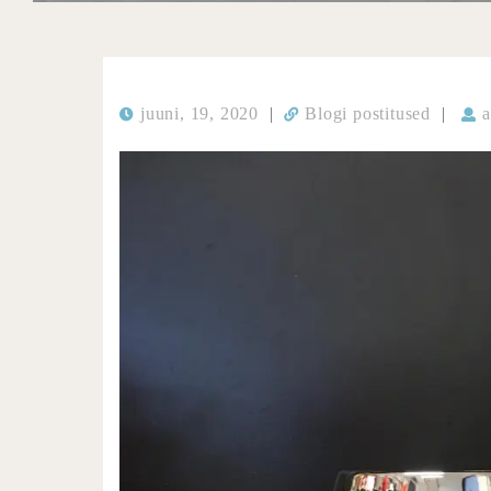
juuni, 19, 2020
|
Blogi postitused
|