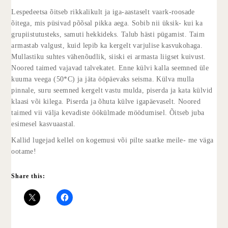
Lespedeetsa õitseb rikkalikult ja iga-aastaselt vaark-roosade
õitega, mis püsivad põõsal pikka aega. Sobib nii üksik- kui ka
grupiistutusteks, samuti hekkideks. Talub hästi pügamist. Taim
armastab valgust, kuid lepib ka kergelt varjulise kasvukohaga.
Mullastiku suhtes vähenõudlik, siiski ei armasta liigset kuivust.
Noored taimed vajavad talvekatet. Enne külvi kalla seemned üle
kuuma veega (50*C) ja jäta ööpäevaks seisma. Külva mulla
pinnale, suru seemned kergelt vastu mulda, piserda ja kata külvid
klaasi või kilega. Piserda ja õhuta külve igapäevaselt. Noored
taimed vii välja kevadiste öökülmade möödumisel. Õitseb juba
esimesel kasvuaastal.
Kallid lugejad kellel on kogemusi või pilte saatke meile- me väga
ootame!
Share this: