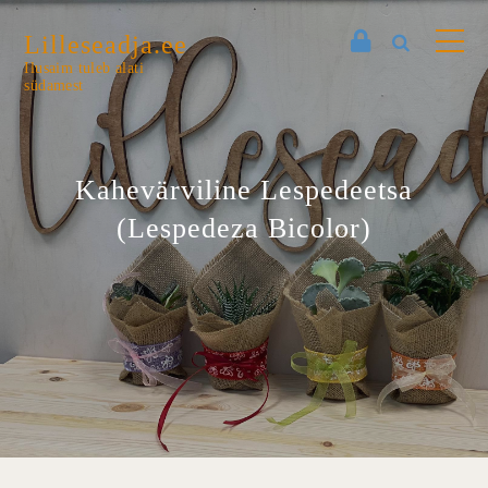
Lilleseadja.ee
Ilusaim tuleb alati
südamest
Kahevärviline Lespedeetsa
(Lespedeza Bicolor)