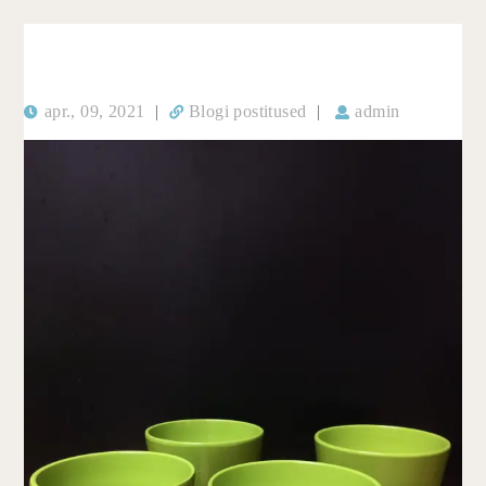
apr., 09, 2021
|
Blogi postitused
|
admin