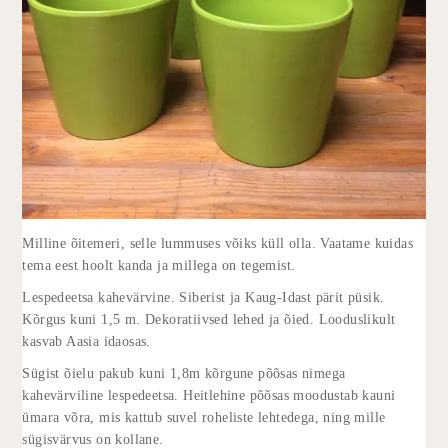
Milline õitemeri, selle lummuses võiks küll olla. Vaatame kuidas
tema eest hoolt kanda ja millega on tegemist.
Lespedeetsa kahevärvine. Siberist ja Kaug-Idast pärit püsik.
Kõrgus kuni 1,5 m. Dekoratiivsed lehed ja õied. Looduslikult
kasvab Aasia idaosas.
Sügist õielu pakub kuni 1,8m kõrgune põõsas nimega
kahevärviline lespedeetsa. Heitlehine põõsas moodustab kauni
ümara võra, mis kattub suvel roheliste lehtedega, ning mille
sügisvärvus on kollane.