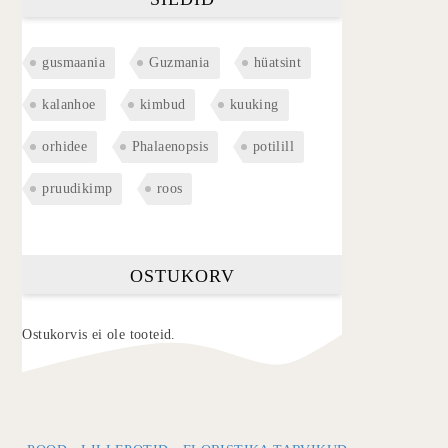
gusmaania
Guzmania
hüatsint
kalanhoe
kimbud
kuuking
orhidee
Phalaenopsis
potilill
pruudikimp
roos
OSTUKORV
Ostukorvis ei ole tooteid.