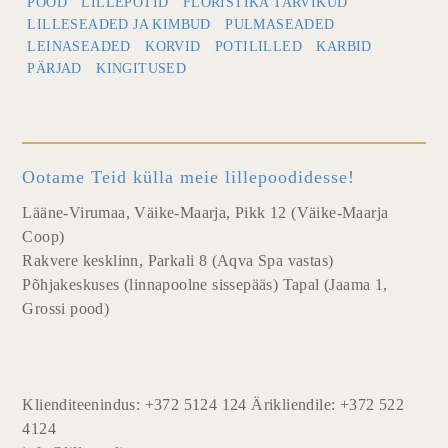
POOD
LILLEPOTID
FLORISTIKA TARVIKUD
LILLESEADED JA KIMBUD
PULMASEADED
LEINASEADED
KORVID
POTILILLED
KARBID
PÄRJAD
KINGITUSED
Ootame Teid külla meie lillepoodidesse!
Lääne-Virumaa, Väike-Maarja, Pikk 12 (Väike-Maarja
Coop)
Rakvere kesklinn, Parkali 8 (Aqva Spa vastas)
Põhjakeskuses (linnapoolne sissepääs) Tapal (Jaama 1,
Grossi pood)
Klienditeenindus: +372 5124 124 Ärikliendile: +372 522
4124