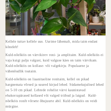
Kellele tuttav kellele uus. Uurime lähemalt, mida taim endast
kõneleb!
Kuld-nõelköis on värvikirev roni- ja amplitaim. Kuld-nõelköis ei
vaja kuigi palju valgust, kuid valguse käes on taim värvikam.
Kuld-nõelköis on kollase- või valgekirju. Populaarne ja
vähenõudlik toataim.
Kuld-nõelköis on liaanitaoline ronitaim, kellel on pikad
hargnemata võrsed ja suured kirjud lehed. Südamekujulised lehed
on 5-10 cm pikad. Lehtede rohelist värvi kaunistavad
ebakorrapärased kollased või valged triibud ja laigud. Kuld-
nõelköis ronib võrsete õhujuurte abil. Kuld-nõelköis on veidi
mürgine.