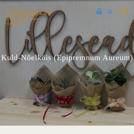
Lilleseadja.ee
Ilusaim tuleb alati
südamest
Kuld-Nõelköis (Epipremnum Aureum)