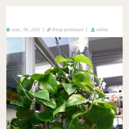
jaan., 06, 2021
|
Blogi postitused
|
admin