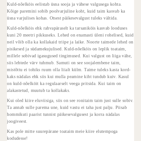
Kuld-nõelköis eelistab üsna sooja ja vähese valgusega kohta.
Kõige paremini sobib poolvarjuline koht, kuid taim kasvab ka
üsna varjulises kohas. Otsest päikesevalgust tuleks vältida.
Kuld-nõelköis ehk rahvapäraselt ka tarsaniköis kasvab looduses
kuni 20 meetri pikkuseks. Lehed on enamasti üleni rohelised, kuid
neil võib olla ka kollakaid triipe ja laike. Noorte taimede lehed on
pisikesed ja südamekujulised. Kuld-nõelköis on leplik toataim,
millele sobivad igasugused tingimused. Kui valgust on liiga vähe,
siis lehtede värv tuhmub. Samuti on see soojalembene taim,
mistõttu ei tohiks ruum olla liialt külm. Taime tuleks kasta kord-
kaks nädalas ehk siis kui mulla peamine kiht tundub kuiv. Kasul
on kuld-nõelköit ka regulaarselt veega pritsida. Kui taim on
alakastetud, muutub ta kollakaks.
Kui oled kiire eluviisiga, siis on see ronitaim taim just sulle sobiv.
Ta annab sulle parema une, kuid vastu ei taha just palju. Piisab
hommikuti paarist tunnist päikesevalgusest ja korra nädalas
joogiveest.
Kas pole mitte suurepärane toataim meie kiire elutempoga
kodudesse!