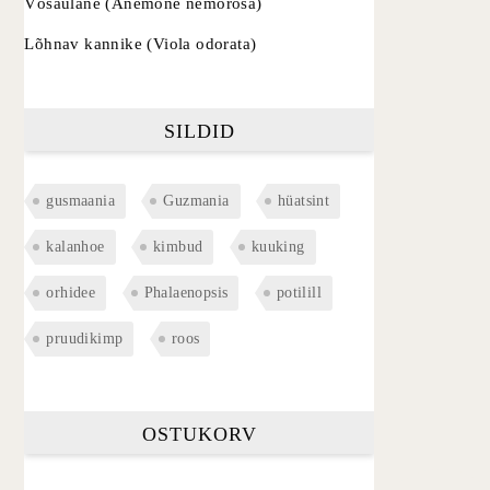
Võsaülane (Anemone nemorosa)
Lõhnav kannike (Viola odorata)
SILDID
gusmaania
Guzmania
hüatsint
kalanhoe
kimbud
kuuking
orhidee
Phalaenopsis
potilill
pruudikimp
roos
OSTUKORV