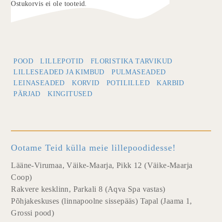
Ostukorvis ei ole tooteid.
POOD
LILLEPOTID
FLORISTIKA TARVIKUD
LILLESEADED JA KIMBUD
PULMASEADED
LEINASEADED
KORVID
POTILILLED
KARBID
PÄRJAD
KINGITUSED
Ootame Teid külla meie lillepoodidesse!
Lääne-Virumaa, Väike-Maarja, Pikk 12 (Väike-Maarja
Coop)
Rakvere kesklinn, Parkali 8 (Aqva Spa vastas)
Põhjakeskuses (linnapoolne sissepääs) Tapal (Jaama 1,
Grossi pood)