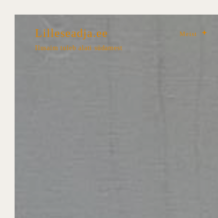
Lilleseadja.ee
Meist
Ilusaim tuleb alati südamest