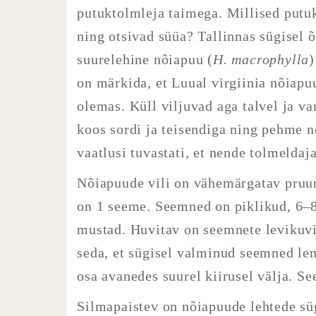
putuktolmleja taimega. Millised putuk
ning otsivad süüa? Tallinnas sügisel õ
suurelehine nõiapuu (
H. macrophylla
)
on märkida, et Luual virgiinia nõiapu
olemas. Küll viljuvad aga talvel ja v
koos sordi ja teisendiga ning pehme n
vaatlusi tuvastati, et nende tolmeldaj
Nõiapuude vili on vähemärgatav pruu
on 1 seeme. Seemned on piklikud, 6–
mustad. Huvitav on seemnete levikuvi
seda, et sügisel valminud seemned len
osa avanedes suurel kiirusel välja. S
Silmapaistev on nõiapuude lehtede süg