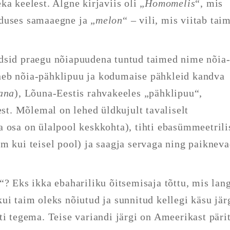
a keelest. Algne kirjaviis oli „
Homomelis
“, mis
nduses samaaegne ja „
melon
“ – vili, mis viitab tai
dsid praegu nõiapuudena tuntud taimed nime nõia
neb nõia-pähklipuu ja kodumaise pähkleid kandva
ana
), Lõuna-Eestis rahvakeeles „pähklipuu“,
est. Mõlemal on lehed üldkujult tavaliselt
 osa on ülalpool keskkohta), tihti ebasümmeetrili
m kui teisel pool) ja saagja servaga ning paiknev
“? Eks ikka ebahariliku õitsemisaja tõttu, mis lan
ui taim oleks nõiutud ja sunnitud kellegi käsu jär
ti tegema. Teise variandi järgi on Ameerikast päri