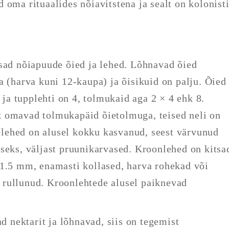
 oma rituaalides nõiavitstena ja sealt on kolonist
tsad nõiapuude õied ja lehed. Lõhnavad õied
a (harva kuni 12-kaupa) ja õisikuid on palju. Õied
i ja tupplehti on 4, tolmukaid aga 2 × 4 ehk 8.
 omavad tolmukapäid õietolmuga, teised neli on
lehed on alusel kokku kasvanud, seest värvunud
seks, väljast pruunikarvased. Kroonlehed on kitsa
–1.5 mm, enamasti kollased, harva rohekad või
rullunud. Kroonlehtede alusel paiknevad
ad nektarit ja lõhnavad, siis on tegemist