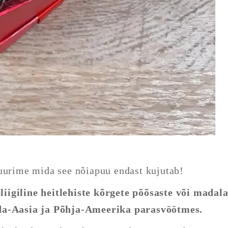
 uurime mida see nõiapuu endast kujutab!
eliigiline heitlehiste kõrgete põõsaste või madal
Ida-Aasia ja Põhja-Ameerika parasvöötmes.