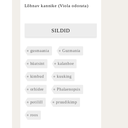
Lõhnav kannike (Viola odorata)
SILDID
gusmaania
Guzmania
hüatsint
kalanhoe
kimbud
kuuking
orhidee
Phalaenopsis
potilill
pruudikimp
roos