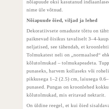
nõiapuude oksi kasutanud indiaanlased
nime üle võtnud.
Nõiapuude õied, viljad ja lehed
Dekoratiivsete omaduste tõttu on täh
paiknevad õisikus tavaliselt 3–4-kaup
neljatised, see tähendab, et kroonleht
Tolmukatest neli on „normaalsed“ ehk
kõlutolmukad – tolmukapeadeta. Tupp
punaseks, harvem kollaseks või roheli
pikkusega 1–2 (2.5) cm, laiusega 0.6
punased. Pungas on kroonlehed kokku 
kõlutolmukad, mis eritavad nektarit.
On üldine reegel, et kui õied sisaldav