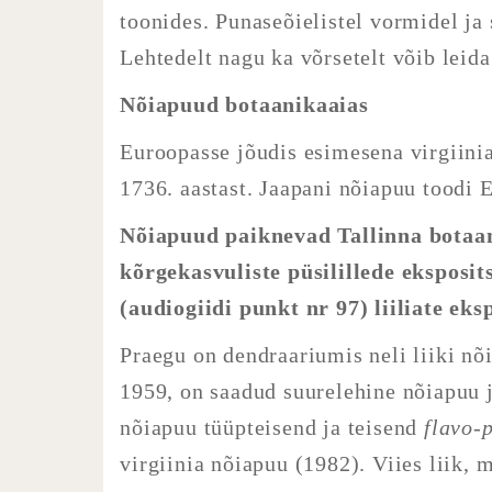
toonides. Punaseõielistel vormidel ja 
Lehtedelt nagu ka võrsetelt võib leida
Nõiapuud botaanikaaias
Euroopasse jõudis esimesena virgiinia
1736. aastast. Jaapani nõiapuu toodi
Nõiapuud paiknevad Tallinna botaan
kõrgekasvuliste püsilillede eksposit
(audiogiidi punkt nr 97) liiliate eks
Praegu on dendraariumis neli liiki nõi
1959, on saadud suurelehine nõiapuu j
nõiapuu tüüpteisend ja teisend
flavo-
virgiinia nõiapuu (1982). Viies liik, 