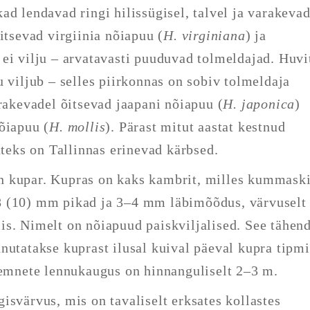
ad lendavad ringi hilissügisel, talvel ja varakevad
itsevad virgiinia nõiapuu (
H. virginiana
) ja
 ei vilju – arvatavasti puuduvad tolmeldajad. Huvi
u viljub – selles piirkonnas on sobiv tolmeldaja
arakevadel õitsevad jaapani nõiapuu (
H. japonica
)
õiapuu (
H. mollis
). Pärast mitut aastat kestnud
ateks on Tallinnas erinevad kärbsed.
n kupar. Kupras on kaks kambrit, milles kummask
8 (10) mm pikad ja 3–4 mm läbimõõdus, värvuselt
is. Nimelt on nõiapuud paiskviljalised. See tähen
nutatakse kuprast ilusal kuival päeval kupra tipm
eemnete lennukaugus on hinnanguliselt 2–3 m.
isvärvus, mis on tavaliselt erksates kollastes