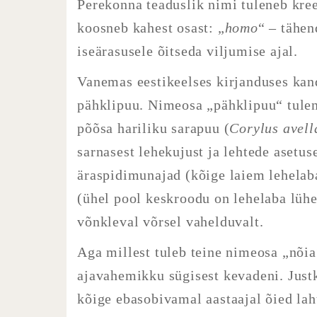
Perekonna teaduslik nimi tuleneb kreek
koosneb kahest osast: „
homo
“ – tähe
iseärasusele õitseda viljumise ajal.
Vanemas eestikeelses kirjanduses kan
pähklipuu. Nimeosa „pähklipuu“ tule
põõsa hariliku sarapuu (
Corylus avell
sarnasest lehekujust ja lehtede asetus
äraspidimunajad (kõige laiem lehelaba
(ühel pool keskroodu on lehelaba lühe
võnkleval võrsel vahelduvalt.
Aga millest tuleb teine nimeosa „nõia
ajavahemikku sügisest kevadeni. Justk
kõige ebasobivamal aastaajal õied lah