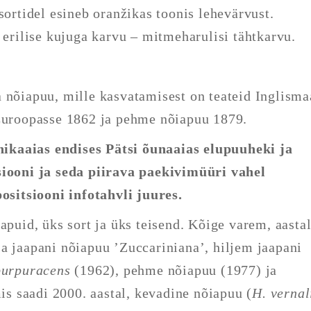
sortidel esineb oranžikas toonis lehevärvust.
 erilise kujuga karvu – mitmeharulisi tähtkarvu.
 nõiapuu, mille kasvatamisest on teateid Inglisma
 Euroopasse 1862 ja pehme nõiapuu 1879.
ikaaias endises Pätsi õunaaias elupuuheki ja
siooni ja seda piirava paekivimüüri vahel
positsiooni infotahvli juures.
apuid, üks sort ja üks teisend. Kõige varem, aasta
a jaapani nõiapuu ’Zuccariniana’, hiljem jaapani
purpuracens
(1962), pehme nõiapuu (1977) ja
mis saadi 2000. aastal, kevadine nõiapuu (
H. vernal