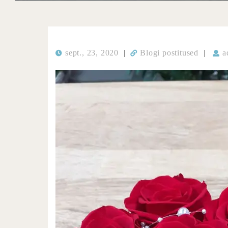
sept., 23, 2020
|
Blogi postitused
|
a