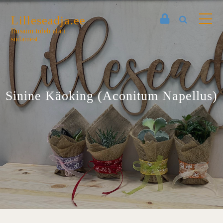
Lilleseadja.ee
Ilusaim tuleb alati
südamest
Sinine Käoking (Aconitum Napellus)