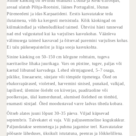
Sinine käoking on levinud enamasti Lõuna-ja Kesk-Euroopas;
areaal ulatub Põhja-Rootsini, läänes Portugalini, lõunas
Püreneedeni ja idas Karpaatideni. Eestis kasvatatakse teda
ilutaimena, võib ka kergesti metsistuda. Kõik käokingad on
külmakindlad ja vähenõudlikud taimed. Ühtviisi hästi tunnevad
nad end valgustatud kui ka varjulises kasvukohas. Väänleva
välimusega taimed kasvavad ja õitsevad paremini varjulises kohas.
Ei talu päikesepaistelist ja liiga sooja kasvukohta.
Sinine käoking on 50–150 cm kõrgune rohttaim, tugeva
naeritaolise lihaka juurikaga. Vars on püstine, tugev, paljas või
kaetud liibunud karvadega. Lehed sõrmjagused, 5–7 osaga,
piklike, lineaarsete, süstjate või tömpide tipmetega. Õied on
ebakorrapärased, violetsed, harvemini sinised, punakad, valkjad,
lapilised; ülemine õieleht on kiiverjas, paaditaoline või
poolkerajas, ülal kumerdunud, alumised õielehed on tömbid,
enamasti süstjad. Õied moodustavad varre ladvas tiheda kobara.
Õitseb alates juuni lõpust 30–35 päeva. Viljad küpsevad
septembris. Talvekatet ei vaja. Vili paljuseemneline kogukukkur.
Paljundatakse seemnetega ja puhma jagamise teel. Kasvatatakse
põõsaste läheduses, üksikult istutatuna, peenras ja lõikkelillena.