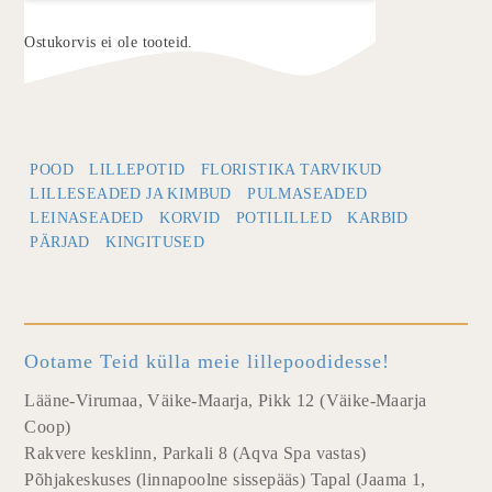
Ostukorvis ei ole tooteid.
POOD
LILLEPOTID
FLORISTIKA TARVIKUD
LILLESEADED JA KIMBUD
PULMASEADED
LEINASEADED
KORVID
POTILILLED
KARBID
PÄRJAD
KINGITUSED
Ootame Teid külla meie lillepoodidesse!
Lääne-Virumaa, Väike-Maarja, Pikk 12 (Väike-Maarja
Coop)
Rakvere kesklinn, Parkali 8 (Aqva Spa vastas)
Põhjakeskuses (linnapoolne sissepääs) Tapal (Jaama 1,