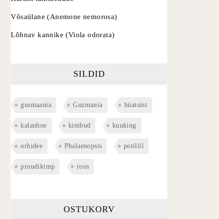
Võsaülane (Anemone nemorosa)
Lõhnav kannike (Viola odorata)
SILDID
gusmaania
Guzmania
hüatsint
kalanhoe
kimbud
kuuking
orhidee
Phalaenopsis
potilill
pruudikimp
roos
OSTUKORV