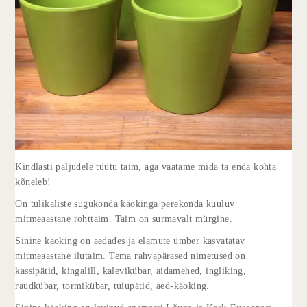
Kindlasti paljudele tüütu taim, aga vaatame mida ta enda kohta
kõneleb!
On tulikaliste sugukonda käokinga perekonda kuuluv
mitmeaastane rohttaim. Taim on surmavalt mürgine.
Sinine käoking on aedades ja elamute ümber kasvatatav
mitmeaastane ilutaim. Tema rahvapärased nimetused on
kassipätid, kingalill, kalevikübar, aidamehed, ingliking,
raudkübar, tormikübar, tuiupätid, aed-käoking.