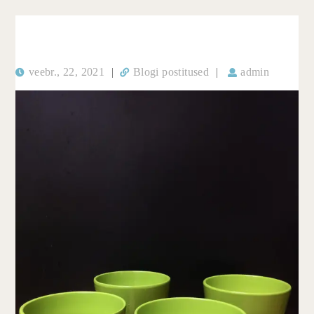
veebr., 22, 2021
|
Blogi postitused
|
admin