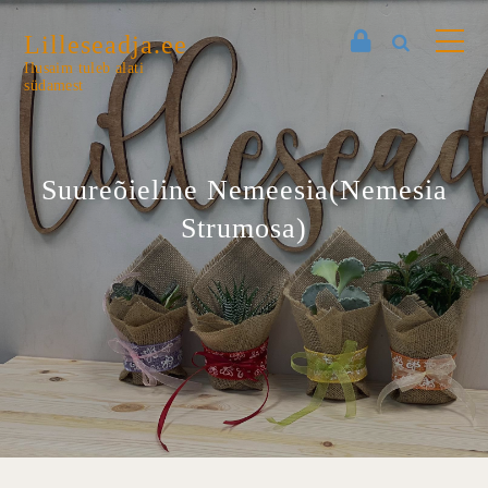
Lilleseadja.ee
Ilusaim tuleb alati
südamest
Suureõieline Nemeesia(Nemesia
Strumosa)