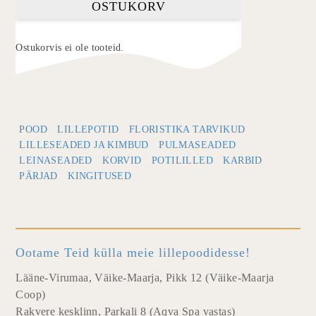
OSTUKORV
Ostukorvis ei ole tooteid.
POOD
LILLEPOTID
FLORISTIKA TARVIKUD
LILLESEADED JA KIMBUD
PULMASEADED
LEINASEADED
KORVID
POTILILLED
KARBID
PÄRJAD
KINGITUSED
Ootame Teid külla meie lillepoodidesse!
Lääne-Virumaa, Väike-Maarja, Pikk 12 (Väike-Maarja
Coop)
Rakvere kesklinn, Parkali 8 (Aqva Spa vastas)