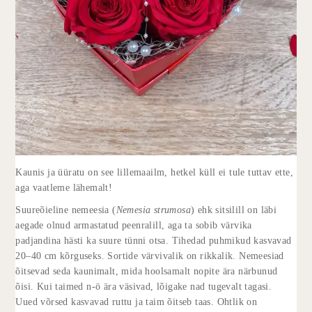
Kaunis ja üüratu on see lillemaailm, hetkel küll ei tule tuttav ette,
aga vaatleme lähemalt!
Suureõieline nemeesia (
Nemesia strumosa
) ehk sitsilill on läbi
aegade olnud armastatud peenralill, aga ta sobib värvika
padjandina hästi ka suure tünni otsa. Tihedad puhmikud kasvavad
20–40 cm kõrguseks. Sortide värvivalik on rikkalik. Nemeesiad
õitsevad seda kaunimalt, mida hoolsamalt nopite ära närbunud
õisi. Kui taimed n-ö ära väsivad, lõigake nad tugevalt tagasi.
Uued võrsed kasvavad ruttu ja taim õitseb taas. Ohtlik on