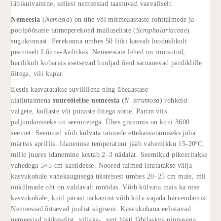
läbikuivamine, sellest nemeesiad taastuvad vaevaliselt.
Nemeesia
(
Nemesia
) on ühe või mitmeaastaste rohttaimede ja
poolpõõsaste taimeperekond mailaseliste (
Scrophulariaceae
)
sugukonnast. Perekonna umbes 50 liiki kasvab looduslikult
peamiselt Lõuna-Aafrikas. Nemeesiate lehed on rootsutud,
harilikult kobarais asetsevad huuljad õied sarnanevad pärdiklille
õitega, vili kupar.
Eestis kasvatatakse suvilillena ning üheaastase
aiailutaimena
suureõielise nemeesia
(
N. strumosa
) rohkeid
valgete, kollaste või punaste õitega sorte. Parim viis
paljundamiseks on seemnetega. Ühes grammis on kuni 3600
seemet. Seemned võib külvata taimede ettekasvatamiseks juba
märtsis aprillis. Idanemise temperatuur jääb vahemikku 15-20ºC,
mille juures idanemine kestab 2–3 nädalat. Seemikud pikeeritakse
vahedega 5×5 cm kastidesse. Noored taimed istutatakse välja
kasvukohale vahekaugusega üksteisest umbes 20–25 cm mais, mil
öökülmade oht on valdavalt möödas. Võib külvata mais ka otse
kasvukohale, kuid pärast tärkamist võib külv vajada harvendamist.
Nemeesiad õitsevad juulist sügiseni. Kasvukohana eelistavad
nemeesiad päikeselist, viljaka-, vett hästi läbilaskva pinnasega