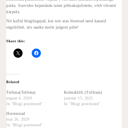
paika. Soovides kujundada taimi põõsakujulisteks, võib võrseid
kärpida.
Nii kallid blogilugejad, kui teie aias õitsevad need kaunid
sügislilled, siis saatke meile julgesti pilte!
Share this:
Related
Tellima(Tellima)
Kolmiklilli (Trillium)
august 4, 2020
jaanuar 15, 2021
In "Blogi postitused"
In "Blogi postitused"
Hortensiad
mai 26, 2020
In "Blogi postitused"