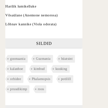
Harilik lumikelluke
Võsaülane (Anemone nemorosa)
Lõhnav kannike (Viola odorata)
SILDID
gusmaania
Guzmania
hüatsint
kalanhoe
kimbud
kuuking
orhidee
Phalaenopsis
potilill
pruudikimp
roos