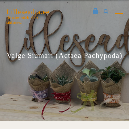
Lilleseadja.ee
Ilusaim tuleb alati
südamest
Valge Siumari (Actaea Pachypoda)