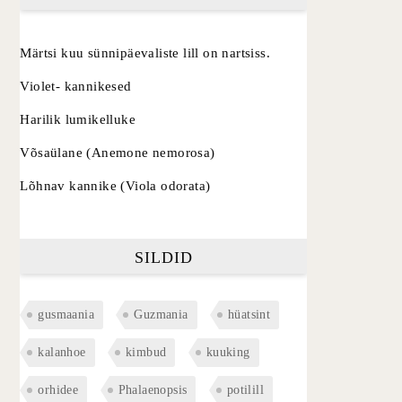
Märtsi kuu sünnipäevaliste lill on nartsiss.
Violet- kannikesed
Harilik lumikelluke
Võsaülane (Anemone nemorosa)
Lõhnav kannike (Viola odorata)
SILDID
gusmaania
Guzmania
hüatsint
kalanhoe
kimbud
kuuking
orhidee
Phalaenopsis
potilill