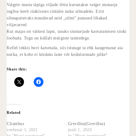
Valgete musta täpiga viljade tõttu kutsutakse valget siumarja
inglise keelt rääkivates riikides nuku silmadeks. Eriti
silmapaistvaks muudavad neid „silmi“ punased lihakad
viljavarred.
Kui majas on väikesi lapsi, tasuks siumarjade kasvatamisest siiski
loobuda. Tegu on küllalt mürgiste taimedega.
Kellel tekkis huvi katsetada, siis istutage ta ehk kaugemasse aia
nurka, et kohe ei köidaks laste või koduloomade pilke!
Share this:
Related
Clianthus
Grevillea(Grevillea)
veebruar 1, 2021
juuli 1, 2020
In "Blogi postitused"
In "Blogi postitused"