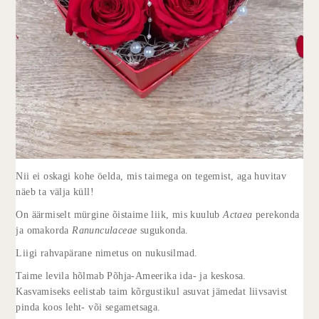
Nii ei oskagi kohe öelda, mis taimega on tegemist, aga huvitav
näeb ta välja küll!
On äärmiselt mürgine õistaime liik, mis kuulub
Actaea
perekonda
ja omakorda
Ranunculaceae
sugukonda.
Liigi rahvapärane nimetus on nukusilmad.
Taime levila hõlmab Põhja-Ameerika ida- ja keskosa.
Kasvamiseks eelistab taim kõrgustikul asuvat jämedat liivsavist
pinda koos leht- või segametsaga.