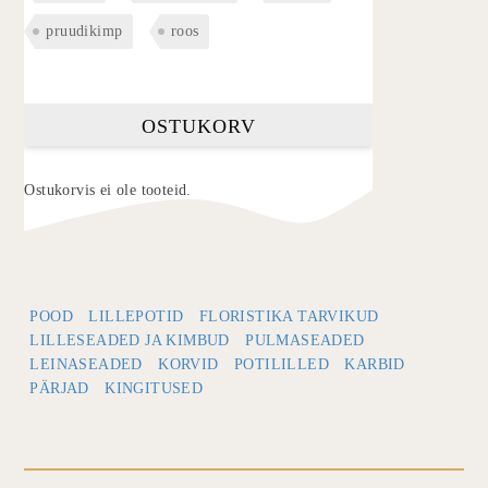
pruudikimp
roos
OSTUKORV
Ostukorvis ei ole tooteid.
POOD
LILLEPOTID
FLORISTIKA TARVIKUD
LILLESEADED JA KIMBUD
PULMASEADED
LEINASEADED
KORVID
POTILILLED
KARBID
PÄRJAD
KINGITUSED