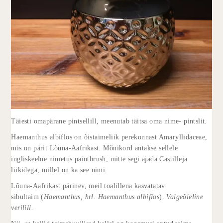
Täiesti omapärane pintsellill, meenutab täitsa oma nime- pintslit.
Haemanthus albiflos on õistaimeliik perekonnast Amaryllidaceae,
mis on pärit Lõuna-Aafrikast. Mõnikord antakse sellele
ingliskeelne nimetus paintbrush, mitte segi ajada Castilleja
liikidega, millel on ka see nimi.
Lõuna-Aafrikast pärinev, meil toalillena kasvatatav
sibultaim (
Haemanthus,
hrl.
Haemanthus albiflos
).
Valgeõieline
verilill.