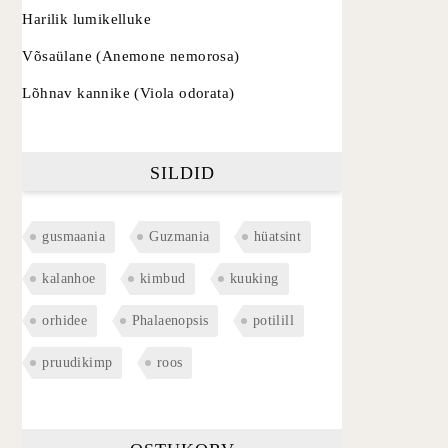
Harilik lumikelluke
Võsaülane (Anemone nemorosa)
Lõhnav kannike (Viola odorata)
SILDID
gusmaania
Guzmania
hüatsint
kalanhoe
kimbud
kuuking
orhidee
Phalaenopsis
potilill
pruudikimp
roos