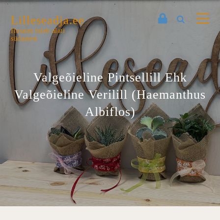
Lilleseadja.ee
Ilusaim tuleb alati
südamest
Valgeõieline Pintsellill Ehk
Valgeõieline Verilill (Haemanthus
Albiflos)