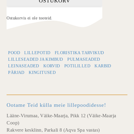
OSTUKORV
Ostukorvis ei ole tooteid.
POOD
LILLEPOTID
FLORISTIKA TARVIKUD
LILLESEADED JA KIMBUD
PULMASEADED
LEINASEADED
KORVID
POTILILLED
KARBID
PÄRJAD
KINGITUSED
Ootame Teid külla meie lillepoodidesse!
Lääne-Virumaa, Väike-Maarja, Pikk 12 (Väike-Maarja
Coop)
Rakvere kesklinn, Parkali 8 (Aqva Spa vastas)