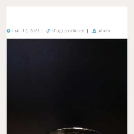
mai, 12, 2021
|
Blogi postitused
|
admin