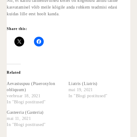
Nii, et kallid taimehuvilised kellel on kogemusi antud taime
kasvatamisel võib meile kõigile anda rohkem teadmisi edasi
kuidas lille eest hoolt kanda.
Share this:
Related
Aevastuspuu (Ptaeroxylon
Liatris (Liatris)
obliquum)
mai 19, 2021
veebruar 18, 2021
In "Blogi postitused"
In "Blogi postitused"
Gasteeria (Gasteria)
mai 11, 2021
In "Blogi postitused"