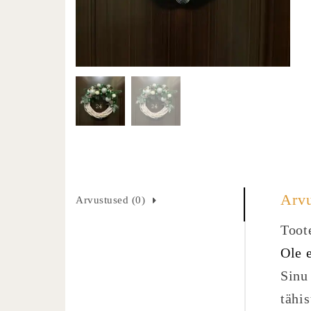
Arv
Arvustused (0)
Toote
Ole 
Sinu 
tähi