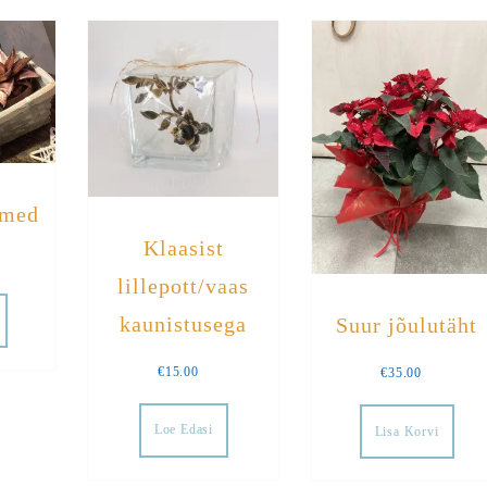
imed
Klaasist
lillepott/vaas
kaunistusega
Suur jõulutäht
€
15.00
€
35.00
Loe Edasi
Lisa Korvi