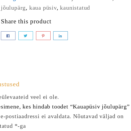
jõulupärg
,
kaua püsiv
,
kaunistatud
Share this product
ustused
ülevaateid veel ei ole.
esimene, kes hindab toodet “Kauapüsiv jõulupärg”
e-postiaadressi ei avaldata.
Nõutavad väljad on
statud
*
-ga