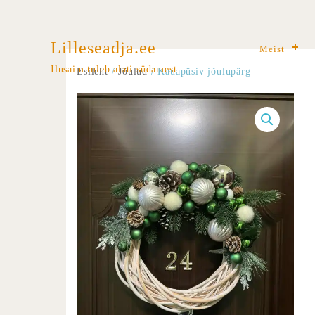
Lilleseadja.ee
Meist
Ilusaim tuleb alati südamest
Esileht
/
Jõulud
/ Kauapüsiv jõulupärg