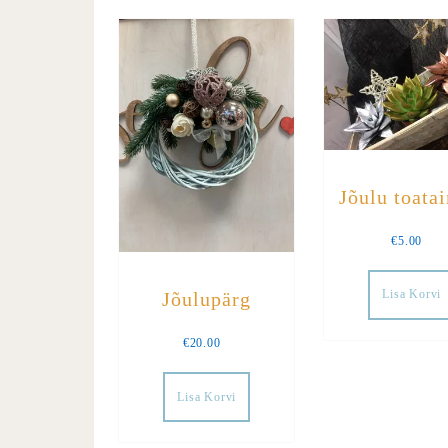
Jõulu toata
€
5.00
Lisa Korvi
Jõulupärg
€
20.00
Lisa Korvi