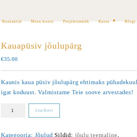
Kontaktid
Minu konto
Projektimüük
Kassa
Blogi
Kauapüsiv jõulupärg
€
35.00
Kaunis kaua püsiv jõulupärg ehtimaks pühadekuu
igat koduust. Valmistame Teie soove arvestades!
Lisa Korvi
Kategooria:
Jõulud
Sildid:
jõulu teemaline
,