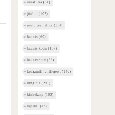
inkaliilia
(61)
jõulud
(107)
jõulu teemaline
(114)
kaunis
(69)
kaunis kodu
(137)
kaunistatud
(53)
keraamiline lillepott
(140)
kingitus
(291)
kinkekarp
(103)
kipslill
(43)