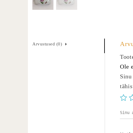
Arv
Arvustused (0)
Toote
Ole 
Sinu 
tähi