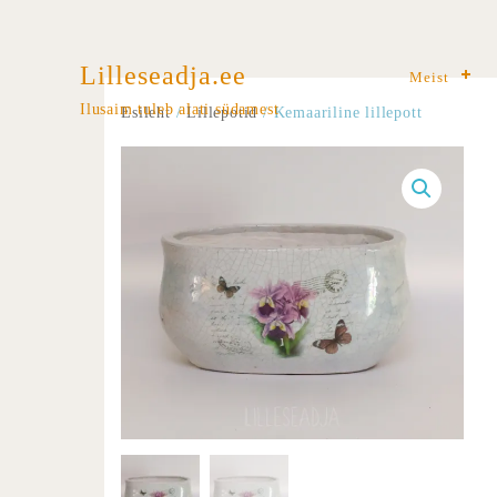
Lilleseadja.ee
Meist
Ilusaim tuleb alati südamest
Esileht
/
Lillepotid
/ Kemaariline lillepott