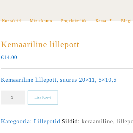
Kontaktid
Minu konto
Projektimüük
Kassa
Blogi
Kemaariline lillepott
€
14.00
Kemaariline lillepott, suurus 20×11, 5×10,5
Lisa Korvi
Kategooria:
Lillepotid
Sildid:
keraamiline
,
lillep