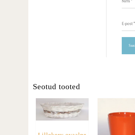
Seotud tooted
Lillekorv ovaalne