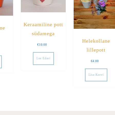
Keraamiline pott
ne
südamega
t
Helekollane
€
10.00
lillepott
Loe Edasi
€
4.00
Lisa Korvi