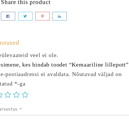
Share this product
ustused
ülevaateid veel ei ole.
esimene, kes hindab toodet “Kemaariline lillepott”
e-postiaadressi ei avaldata.
Nõutavad väljad on
statud
*
-ga