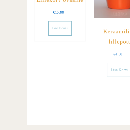
€
15.00
Loe Edasi
Keraamili
lillepot
€
4.00
Lisa Korvi