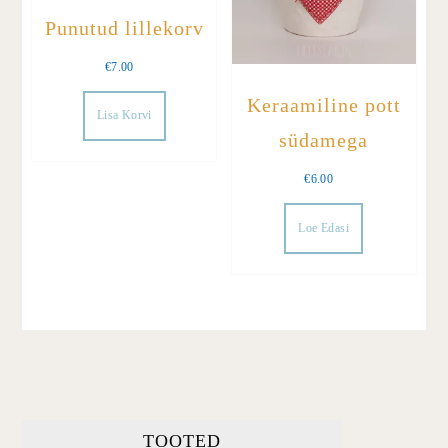
Punutud lillekorv
€
7.00
Keraamiline pott
Lisa Korvi
südamega
€
6.00
Loe Edasi
TOOTED