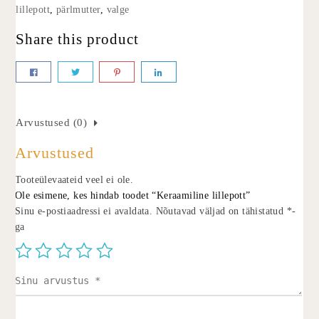
lillepott
,
pärlmutter
,
valge
Share this product
Arvustused (0)
Arvustused
Tooteülevaateid veel ei ole.
Ole esimene, kes hindab toodet “Keraamiline lillepott”
Sinu e-postiaadressi ei avaldata.
Nõutavad väljad on tähistatud
*
-
ga