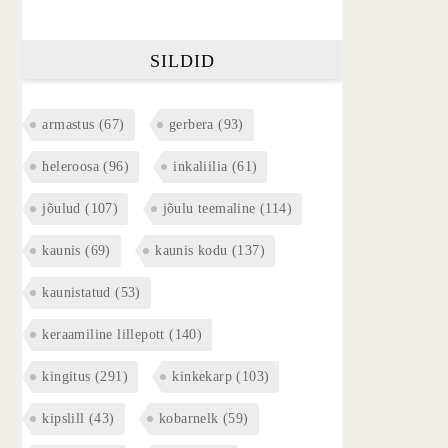
SILDID
armastus
(67)
gerbera
(93)
heleroosa
(96)
inkaliilia
(61)
jõulud
(107)
jõulu teemaline
(114)
kaunis
(69)
kaunis kodu
(137)
kaunistatud
(53)
keraamiline lillepott
(140)
kingitus
(291)
kinkekarp
(103)
kipslill
(43)
kobarnelk
(59)