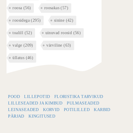
roosa
(56)
roosakas
(57)
roosidega
(295)
sinine
(42)
toalill
(52)
uinuvad roosid
(56)
valge
(209)
värviline
(63)
üllatus
(46)
POOD
LILLEPOTID
FLORISTIKA TARVIKUD
LILLESEADED JA KIMBUD
PULMASEADED
LEINASEADED
KORVID
POTILILLED
KARBID
PÄRJAD
KINGITUSED