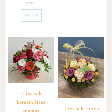
€
12.00
Lisa Korvi
Lilleseade
keraamilises
Lilleseade korvis
anumas