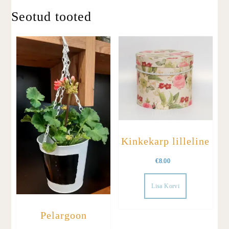
Seotud tooted
Kinkekarp lilleline
€
8.00
Lisa Korvi
Pelargoon