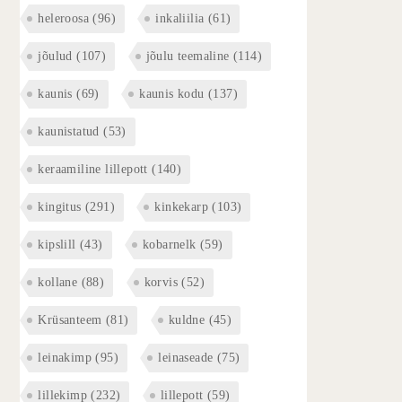
heleroosa
(96)
inkaliilia
(61)
jõulud
(107)
jõulu teemaline
(114)
kaunis
(69)
kaunis kodu
(137)
kaunistatud
(53)
keraamiline lillepott
(140)
kingitus
(291)
kinkekarp
(103)
kipslill
(43)
kobarnelk
(59)
kollane
(88)
korvis
(52)
Krüsanteem
(81)
kuldne
(45)
leinakimp
(95)
leinaseade
(75)
lillekimp
(232)
lillepott
(59)