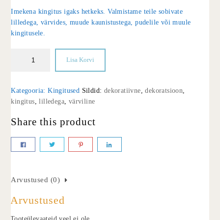
Imekena kingitus igaks hetkeks. Valmistame teile sobivate
lilledega, värvides, muude kaunistustega, pudelile või muule
kingitusele.
Lisa Korvi
Kategooria:
Kingitused
Sildid:
dekoratiivne
,
dekoratsioon
,
kingitus
,
lilledega
,
värviline
Share this product
Arvustused (0)
Arvustused
Tooteülevaateid veel ei ole.