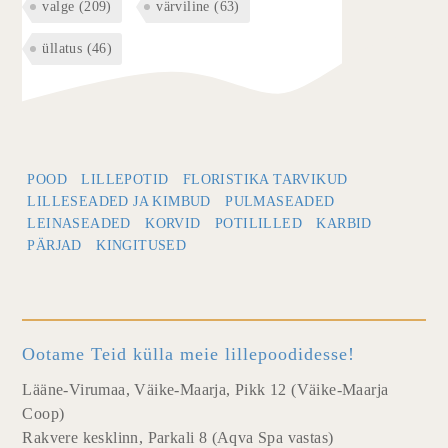
valge
(209)
värviline
(63)
üllatus
(46)
POOD
LILLEPOTID
FLORISTIKA TARVIKUD
LILLESEADED JA KIMBUD
PULMASEADED
LEINASEADED
KORVID
POTILILLED
KARBID
PÄRJAD
KINGITUSED
Ootame Teid külla meie lillepoodidesse!
Lääne-Virumaa, Väike-Maarja, Pikk 12 (Väike-Maarja
Coop)
Rakvere kesklinn, Parkali 8 (Aqva Spa vastas)