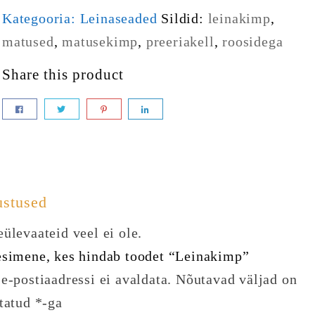
Kategooria:
Leinaseaded
Sildid:
leinakimp
,
matused
,
matusekimp
,
preeriakell
,
roosidega
Share this product
ustused
ülevaateid veel ei ole.
esimene, kes hindab toodet “Leinakimp”
e-postiaadressi ei avaldata.
Nõutavad väljad on
statud
*
-ga