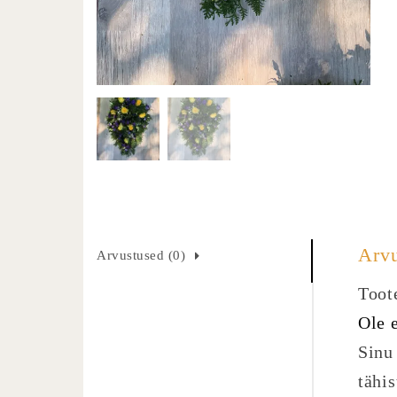
Arv
Arvustused (0)
Toote
Ole 
Sinu 
tähi