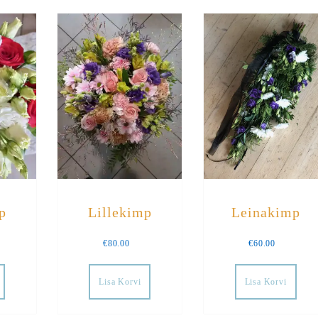
p
Lillekimp
Leinakimp
€
80.00
€
60.00
Lisa Korvi
Lisa Korvi