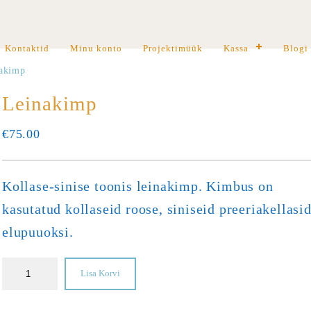
Kontaktid
Minu konto
Projektimüük
Kassa
Blogi
akimp
Leinakimp
€
75.00
Kollase-sinise toonis leinakimp. Kimbus on
kasutatud kollaseid roose, siniseid preeriakellasid
elupuuoksi.
Lisa Korvi