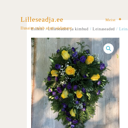
Lilleseadja.ee
Meist
Ilusaim tuleb alati südamest
Esileht
/
Lilleseaded ja kimbud
/
Leinaseaded
/ Lein