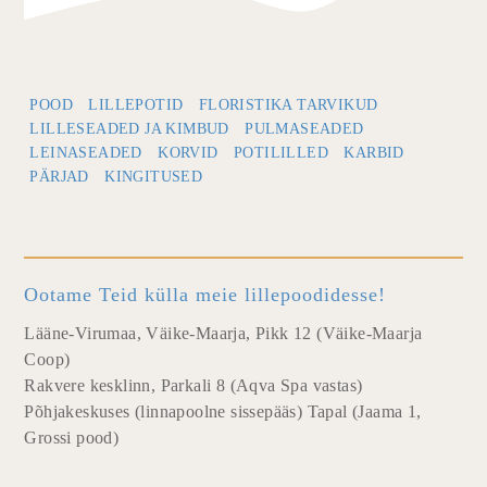
POOD
LILLEPOTID
FLORISTIKA TARVIKUD
LILLESEADED JA KIMBUD
PULMASEADED
LEINASEADED
KORVID
POTILILLED
KARBID
PÄRJAD
KINGITUSED
Ootame Teid külla meie lillepoodidesse!
Lääne-Virumaa, Väike-Maarja, Pikk 12 (Väike-Maarja
Coop)
Rakvere kesklinn, Parkali 8 (Aqva Spa vastas)
Põhjakeskuses (linnapoolne sissepääs) Tapal (Jaama 1,
Grossi pood)