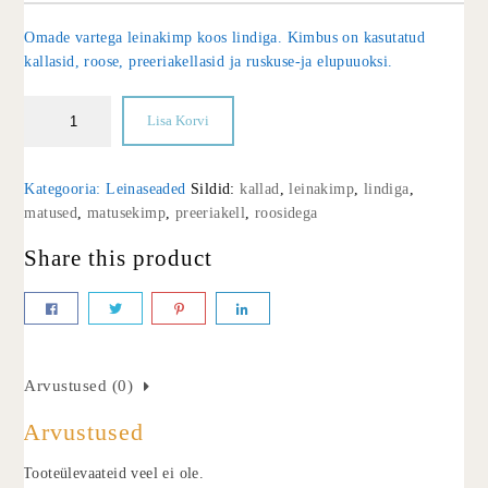
Omade vartega leinakimp koos lindiga. Kimbus on kasutatud
kallasid, roose, preeriakellasid ja ruskuse-ja elupuuoksi.
Lisa Korvi
Kategooria:
Leinaseaded
Sildid:
kallad
,
leinakimp
,
lindiga
,
matused
,
matusekimp
,
preeriakell
,
roosidega
Share this product
Arvustused (0)
Arvustused
Tooteülevaateid veel ei ole.