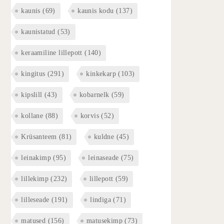
kaunis
(69)
kaunis kodu
(137)
kaunistatud
(53)
keraamiline lillepott
(140)
kingitus
(291)
kinkekarp
(103)
kipslill
(43)
kobarnelk
(59)
kollane
(88)
korvis
(52)
Krüsanteem
(81)
kuldne
(45)
leinakimp
(95)
leinaseade
(75)
lillekimp
(232)
lillepott
(59)
lilleseade
(191)
lindiga
(71)
matused
(156)
matusekimp
(73)