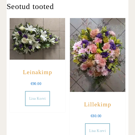
Seotud tooted
Leinakimp
€
90.00
Lisa Korvi
Lillekimp
€
80.00
Lisa Korvi