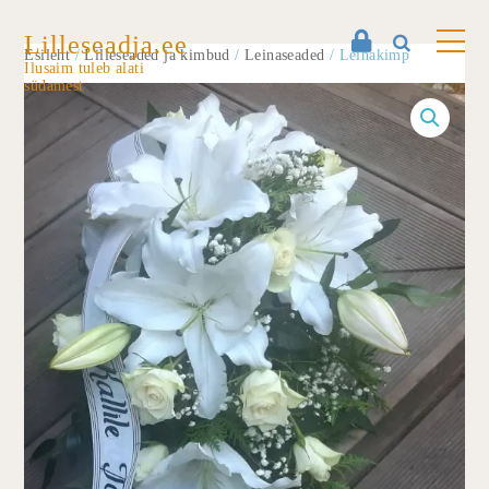
Lilleseadja.ee
Esileht
/
Lilleseaded ja kimbud
/
Leinaseaded
/ Leinakimp
Ilusaim tuleb alati
südamest