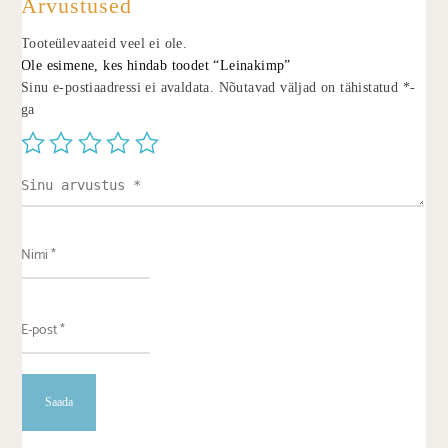
Arvustused
Tooteülevaateid veel ei ole.
Ole esimene, kes hindab toodet “Leinakimp”
Sinu e-postiaadressi ei avaldata.
Nõutavad väljad on tähistatud
*
-
ga