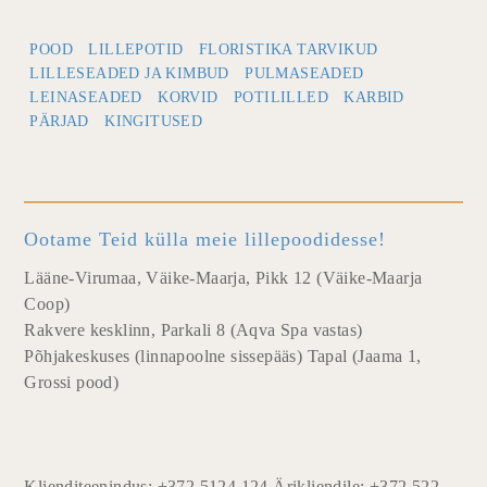
POOD
LILLEPOTID
FLORISTIKA TARVIKUD
LILLESEADED JA KIMBUD
PULMASEADED
LEINASEADED
KORVID
POTILILLED
KARBID
PÄRJAD
KINGITUSED
Ootame Teid külla meie lillepoodidesse!
Lääne-Virumaa, Väike-Maarja, Pikk 12 (Väike-Maarja
Coop)
Rakvere kesklinn, Parkali 8 (Aqva Spa vastas)
Põhjakeskuses (linnapoolne sissepääs) Tapal (Jaama 1,
Grossi pood)
Klienditeenindus: +372 5124 124 Ärikliendile: +372 522