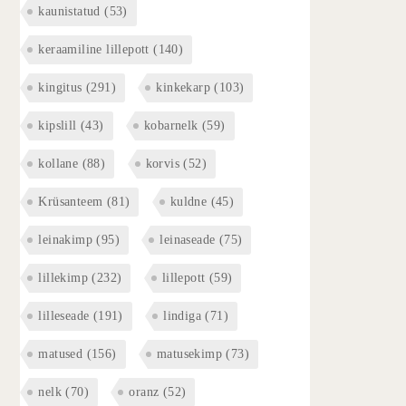
kaunistatud
(53)
keraamiline lillepott
(140)
kingitus
(291)
kinkekarp
(103)
kipslill
(43)
kobarnelk
(59)
kollane
(88)
korvis
(52)
Krüsanteem
(81)
kuldne
(45)
leinakimp
(95)
leinaseade
(75)
lillekimp
(232)
lillepott
(59)
lilleseade
(191)
lindiga
(71)
matused
(156)
matusekimp
(73)
nelk
(70)
oranz
(52)