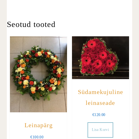
Seotud tooted
Südamekujuline
leinaseade
€
120.00
Leinapärg
Lisa Korvi
€
100.00