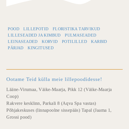
POOD
LILLEPOTID
FLORISTIKA TARVIKUD
LILLESEADED JA KIMBUD
PULMASEADED
LEINASEADED
KORVID
POTILILLED
KARBID
PÄRJAD
KINGITUSED
Ootame Teid külla meie lillepoodidesse!
Lääne-Virumaa, Väike-Maarja, Pikk 12 (Väike-Maarja
Coop)
Rakvere kesklinn, Parkali 8 (Aqva Spa vastas)
Põhjakeskuses (linnapoolne sissepääs) Tapal (Jaama 1,
Grossi pood)