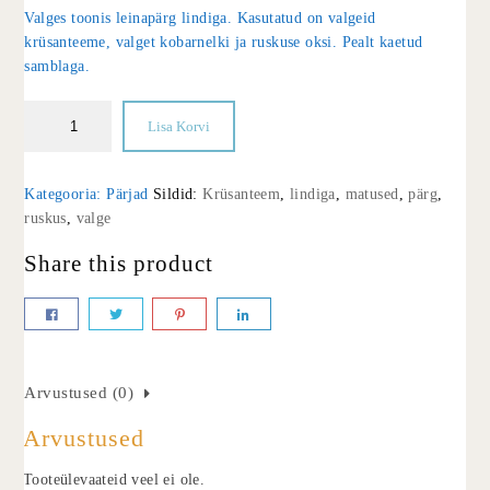
Valges toonis leinapärg lindiga. Kasutatud on valgeid
krüsanteeme, valget kobarnelki ja ruskuse oksi. Pealt kaetud
samblaga.
Lisa Korvi
Kategooria:
Pärjad
Sildid:
Krüsanteem
,
lindiga
,
matused
,
pärg
,
ruskus
,
valge
Share this product
Arvustused (0)
Arvustused
Tooteülevaateid veel ei ole.