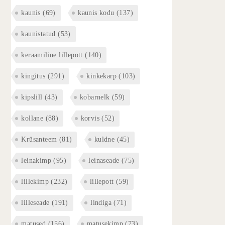
kaunis
(69)
kaunis kodu
(137)
kaunistatud
(53)
keraamiline lillepott
(140)
kingitus
(291)
kinkekarp
(103)
kipslill
(43)
kobarnelk
(59)
kollane
(88)
korvis
(52)
Krüsanteem
(81)
kuldne
(45)
leinakimp
(95)
leinaseade
(75)
lillekimp
(232)
lillepott
(59)
lilleseade
(191)
lindiga
(71)
matused
(156)
matusekimp
(73)