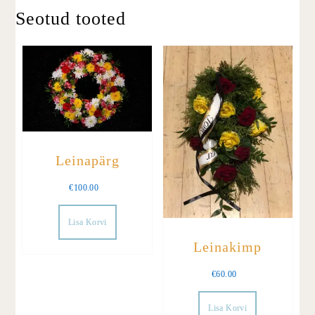
Seotud tooted
Leinapärg
€
100.00
Lisa Korvi
Leinakimp
€
60.00
Lisa Korvi