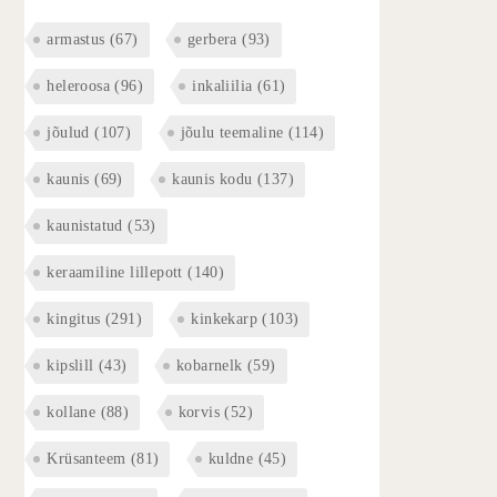
armastus
(67)
gerbera
(93)
heleroosa
(96)
inkaliilia
(61)
jõulud
(107)
jõulu teemaline
(114)
kaunis
(69)
kaunis kodu
(137)
kaunistatud
(53)
keraamiline lillepott
(140)
kingitus
(291)
kinkekarp
(103)
kipslill
(43)
kobarnelk
(59)
kollane
(88)
korvis
(52)
Krüsanteem
(81)
kuldne
(45)