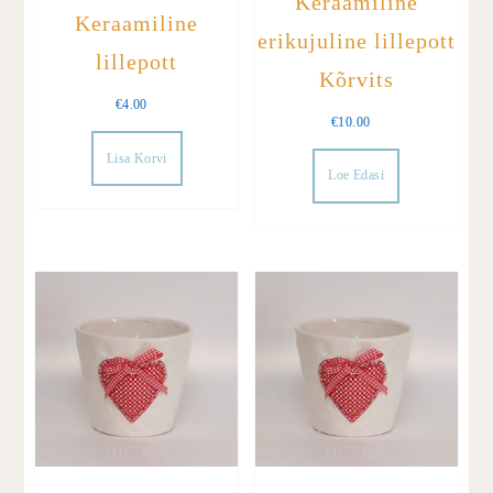
Keraamiline
Keraamiline
erikujuline lillepott
lillepott
Kõrvits
€
4.00
€
10.00
Lisa Korvi
Loe Edasi