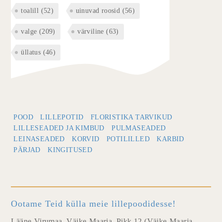
toalill
(52)
uinuvad roosid
(56)
valge
(209)
värviline
(63)
üllatus
(46)
POOD
LILLEPOTID
FLORISTIKA TARVIKUD
LILLESEADED JA KIMBUD
PULMASEADED
LEINASEADED
KORVID
POTILILLED
KARBID
PÄRJAD
KINGITUSED
Ootame Teid külla meie lillepoodidesse!
Lääne-Virumaa, Väike-Maarja, Pikk 12 (Väike-Maarja