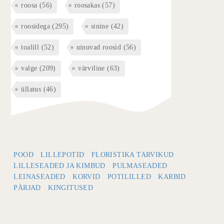
roosa
(56)
roosakas
(57)
roosidega
(295)
sinine
(42)
toalill
(52)
uinuvad roosid
(56)
valge
(209)
värviline
(63)
üllatus
(46)
POOD
LILLEPOTID
FLORISTIKA TARVIKUD
LILLESEADED JA KIMBUD
PULMASEADED
LEINASEADED
KORVID
POTILILLED
KARBID
PÄRJAD
KINGITUSED