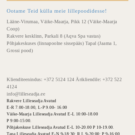
Ootame Teid külla meie lillepoodidesse!
Lääne-Virumaa, Väike-Maarja, Pikk 12 (Väike-Maarja
Coop)
Rakvere kesklinn, Parkali 8 (Aqva Spa vastas)
Põhjakeskuses (linnapoolne sissepääs) Tapal (Jaama 1,
Grossi pood)
Klienditeenindus: +372 5124 124 Ärikliendile: +372 522
4124
info@lilleseadja.ee
Rakvere Lilleseadja Avatud
E-R 7.00-18.00, L-P 9.00- 16.00
Väike-Maarja Lilleseadja Avatud E-L 10:00-18.00
P 9:00-15:00.
Põhjakeskuse Lilleseadja Avatud E-L 10-20.00 P 10-19.00.
Tapa Lilleseadja Avatud E-N 9-18:30; R,L 9-20:00; P 9-16:00.