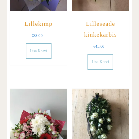
Lillekimp
Lilleseade
kinkekarbis
€
38.00
€
45.00
Lisa Korvi
Lisa Korvi