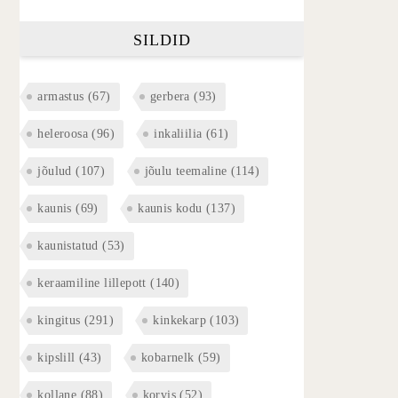
SILDID
armastus
(67)
gerbera
(93)
heleroosa
(96)
inkaliilia
(61)
jõulud
(107)
jõulu teemaline
(114)
kaunis
(69)
kaunis kodu
(137)
kaunistatud
(53)
keraamiline lillepott
(140)
kingitus
(291)
kinkekarp
(103)
kipslill
(43)
kobarnelk
(59)
kollane
(88)
korvis
(52)