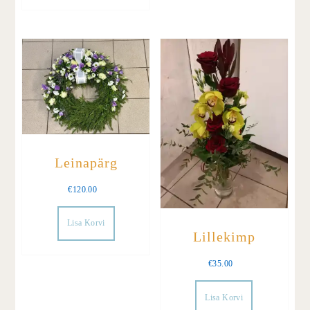
Leinapärg
€
120.00
Lisa Korvi
Lillekimp
€
35.00
Lisa Korvi