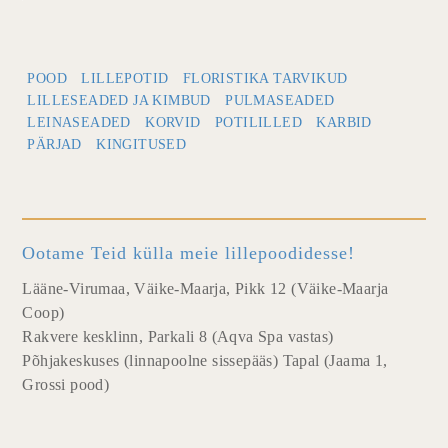
POOD
LILLEPOTID
FLORISTIKA TARVIKUD
LILLESEADED JA KIMBUD
PULMASEADED
LEINASEADED
KORVID
POTILILLED
KARBID
PÄRJAD
KINGITUSED
Ootame Teid külla meie lillepoodidesse!
Lääne-Virumaa, Väike-Maarja, Pikk 12 (Väike-Maarja
Coop)
Rakvere kesklinn, Parkali 8 (Aqva Spa vastas)
Põhjakeskuses (linnapoolne sissepääs) Tapal (Jaama 1,
Grossi pood)