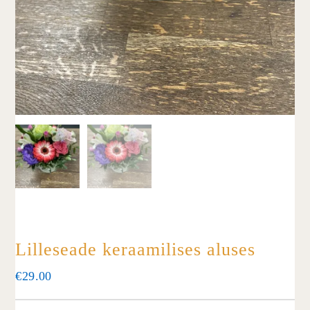
Lilleseade keraamilises aluses
€
29.00