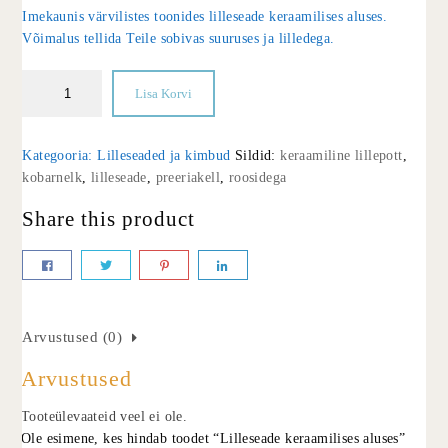
Imekaunis värvilistes toonides lilleseade keraamilises aluses.
Võimalus tellida Teile sobivas suuruses ja lilledega.
Lisa Korvi
Kategooria:
Lilleseaded ja kimbud
Sildid:
keraamiline lillepott
,
kobarnelk
,
lilleseade
,
preeriakell
,
roosidega
Share this product
Arvustused (0)
Arvustused
Tooteülevaateid veel ei ole.
Ole esimene, kes hindab toodet “Lilleseade keraamilises aluses”