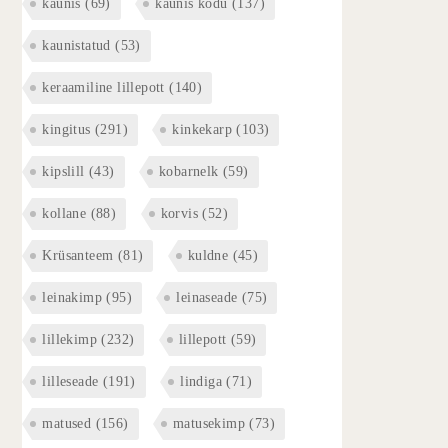
kaunis
(69)
kaunis kodu
(137)
kaunistatud
(53)
keraamiline lillepott
(140)
kingitus
(291)
kinkekarp
(103)
kipslill
(43)
kobarnelk
(59)
kollane
(88)
korvis
(52)
Krüsanteem
(81)
kuldne
(45)
leinakimp
(95)
leinaseade
(75)
lillekimp
(232)
lillepott
(59)
lilleseade
(191)
lindiga
(71)
matused
(156)
matusekimp
(73)