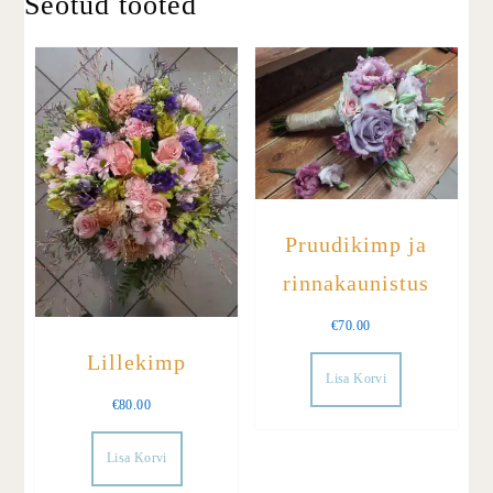
Seotud tooted
Pruudikimp ja
rinnakaunistus
€
70.00
Lillekimp
Lisa Korvi
€
80.00
Lisa Korvi