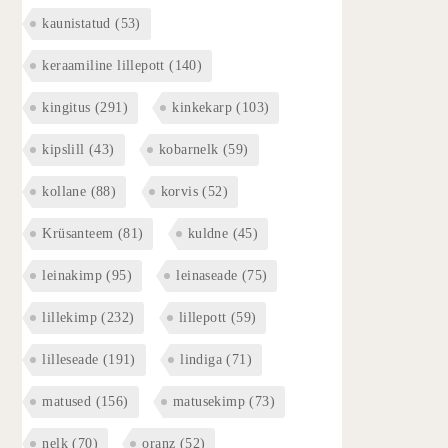
kaunistatud
(53)
keraamiline lillepott
(140)
kingitus
(291)
kinkekarp
(103)
kipslill
(43)
kobarnelk
(59)
kollane
(88)
korvis
(52)
Krüsanteem
(81)
kuldne
(45)
leinakimp
(95)
leinaseade
(75)
lillekimp
(232)
lillepott
(59)
lilleseade
(191)
lindiga
(71)
matused
(156)
matusekimp
(73)
nelk
(70)
oranz
(52)