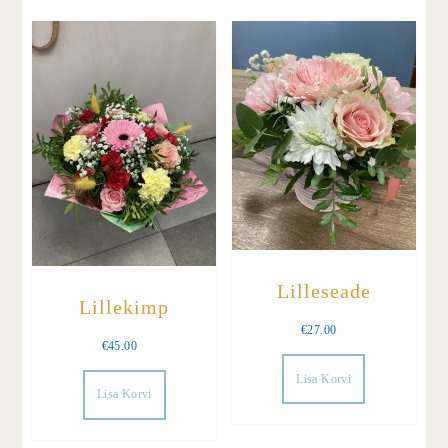
Lilleseade
Lillekimp
€
27.00
€
45.00
Lisa Korvi
Lisa Korvi