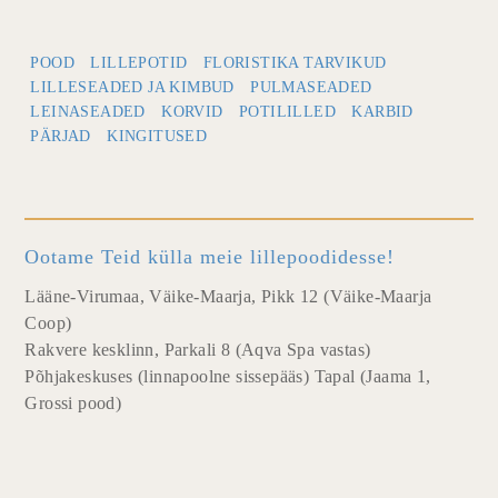
POOD
LILLEPOTID
FLORISTIKA TARVIKUD
LILLESEADED JA KIMBUD
PULMASEADED
LEINASEADED
KORVID
POTILILLED
KARBID
PÄRJAD
KINGITUSED
Ootame Teid külla meie lillepoodidesse!
Lääne-Virumaa, Väike-Maarja, Pikk 12 (Väike-Maarja
Coop)
Rakvere kesklinn, Parkali 8 (Aqva Spa vastas)
Põhjakeskuses (linnapoolne sissepääs) Tapal (Jaama 1,
Grossi pood)