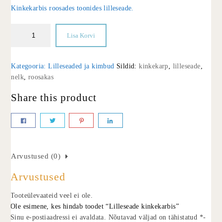
Kinkekarbis roosades toonides lilleseade.
Lisa Korvi
Kategooria:
Lilleseaded ja kimbud
Sildid:
kinkekarp
,
lilleseade
,
nelk
,
roosakas
Share this product
Arvustused (0)
Arvustused
Tooteülevaateid veel ei ole.
Ole esimene, kes hindab toodet “Lilleseade kinkekarbis”
Sinu e-postiaadressi ei avaldata.
Nõutavad väljad on tähistatud
*
-