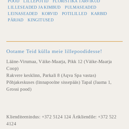
POOD
LILLEPOTID
FLORISTIKA TARVIKUD
LILLESEADED JA KIMBUD
PULMASEADED
LEINASEADED
KORVID
POTILILLED
KARBID
PÄRJAD
KINGITUSED
Ootame Teid külla meie lillepoodidesse!
Lääne-Virumaa, Väike-Maarja, Pikk 12 (Väike-Maarja
Coop)
Rakvere kesklinn, Parkali 8 (Aqva Spa vastas)
Põhjakeskuses (linnapoolne sissepääs) Tapal (Jaama 1,
Grossi pood)
Klienditeenindus: +372 5124 124 Ärikliendile: +372 522
4124