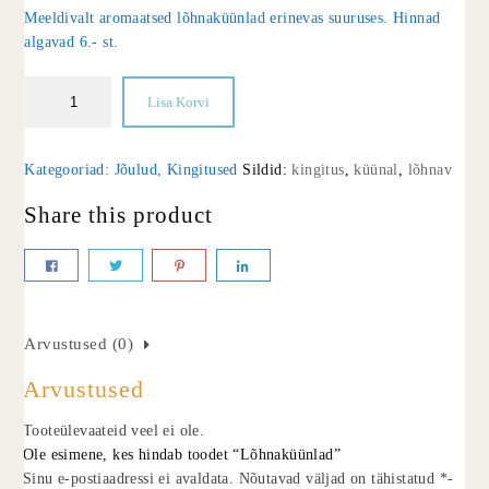
Meeldivalt aromaatsed lõhnaküünlad erinevas suuruses. Hinnad
algavad 6.- st.
Lisa Korvi
Kategooriad:
Jõulud
,
Kingitused
Sildid:
kingitus
,
küünal
,
lõhnav
Share this product
Arvustused (0)
Arvustused
Tooteülevaateid veel ei ole.
Ole esimene, kes hindab toodet “Lõhnaküünlad”
Sinu e-postiaadressi ei avaldata.
Nõutavad väljad on tähistatud
*
-