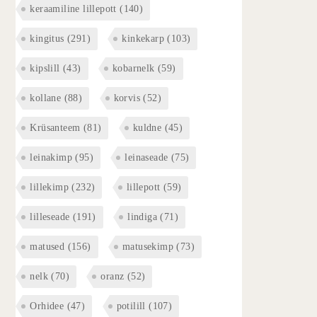
keraamiline lillepott
(140)
kingitus
(291)
kinkekarp
(103)
kipslill
(43)
kobarnelk
(59)
kollane
(88)
korvis
(52)
Krüsanteem
(81)
kuldne
(45)
leinakimp
(95)
leinaseade
(75)
lillekimp
(232)
lillepott
(59)
lilleseade
(191)
lindiga
(71)
matused
(156)
matusekimp
(73)
nelk
(70)
oranz
(52)
Orhidee
(47)
potilill
(107)