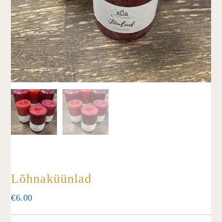
Lõhnaküünlad
€
6.00