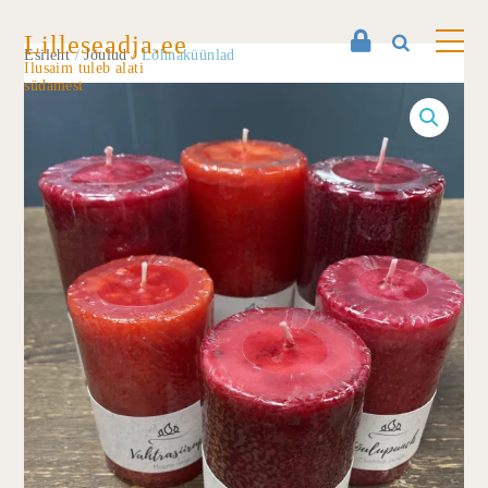
Lilleseadja.ee
Esileht
/
Jõulud
/ Lõhnaküünlad
Ilusaim tuleb alati
südamest