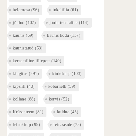
heleroosa
(96)
inkaliilia
(61)
jõulud
(107)
jõulu teemaline
(114)
kaunis
(69)
kaunis kodu
(137)
kaunistatud
(53)
keraamiline lillepott
(140)
kingitus
(291)
kinkekarp
(103)
kipslill
(43)
kobarnelk
(59)
kollane
(88)
korvis
(52)
Krüsanteem
(81)
kuldne
(45)
leinakimp
(95)
leinaseade
(75)