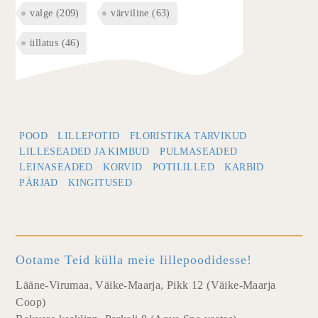
valge
(209)
värviline
(63)
üllatus
(46)
POOD
LILLEPOTID
FLORISTIKA TARVIKUD
LILLESEADED JA KIMBUD
PULMASEADED
LEINASEADED
KORVID
POTILILLED
KARBID
PÄRJAD
KINGITUSED
Ootame Teid külla meie lillepoodidesse!
Lääne-Virumaa, Väike-Maarja, Pikk 12 (Väike-Maarja
Coop)