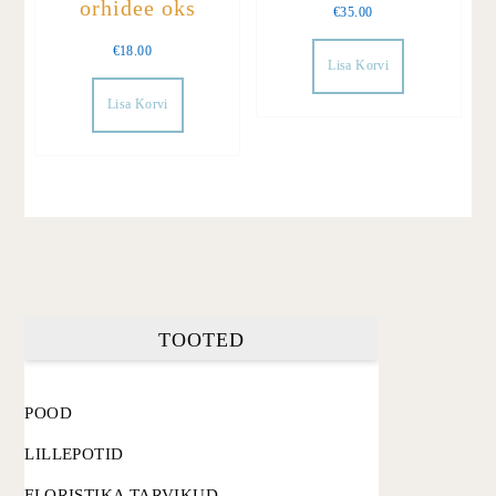
orhidee oks
€
35.00
€
18.00
Lisa Korvi
Lisa Korvi
TOOTED
POOD
LILLEPOTID
FLORISTIKA TARVIKUD