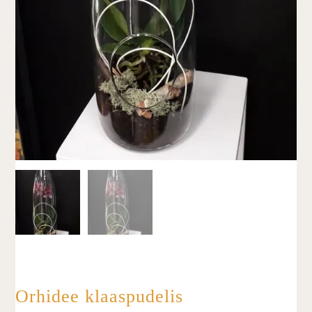
Orhidee klaaspudelis