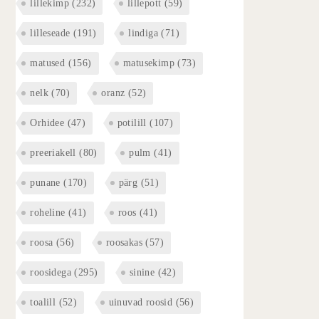
lillekimp
(232)
lillepott
(59)
lilleseade
(191)
lindiga
(71)
matused
(156)
matusekimp
(73)
nelk
(70)
oranz
(52)
Orhidee
(47)
potilill
(107)
preeriakell
(80)
pulm
(41)
punane
(170)
pärg
(51)
roheline
(41)
roos
(41)
roosa
(56)
roosakas
(57)
roosidega
(295)
sinine
(42)
toalill
(52)
uinuvad roosid
(56)