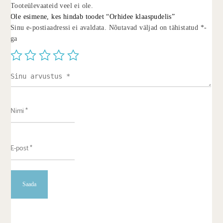
Tooteülevaateid veel ei ole.
Ole esimene, kes hindab toodet “Orhidee klaaspudelis”
Sinu e-postiaadressi ei avaldata.
Nõutavad väljad on tähistatud
*
-
ga