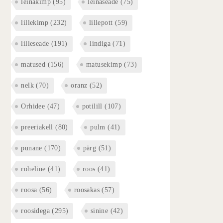
leinakimp
(95)
leinaseade
(75)
lillekimp
(232)
lillepott
(59)
lilleseade
(191)
lindiga
(71)
matused
(156)
matusekimp
(73)
nelk
(70)
oranz
(52)
Orhidee
(47)
potilill
(107)
preeriakell
(80)
pulm
(41)
punane
(170)
pärg
(51)
roheline
(41)
roos
(41)
roosa
(56)
roosakas
(57)
roosidega
(295)
sinine
(42)