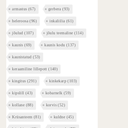
armastus
(67)
gerbera
(93)
heleroosa
(96)
inkaliilia
(61)
jõulud
(107)
jõulu teemaline
(114)
kaunis
(69)
kaunis kodu
(137)
kaunistatud
(53)
keraamiline lillepott
(140)
kingitus
(291)
kinkekarp
(103)
kipslill
(43)
kobarnelk
(59)
kollane
(88)
korvis
(52)
Krüsanteem
(81)
kuldne
(45)