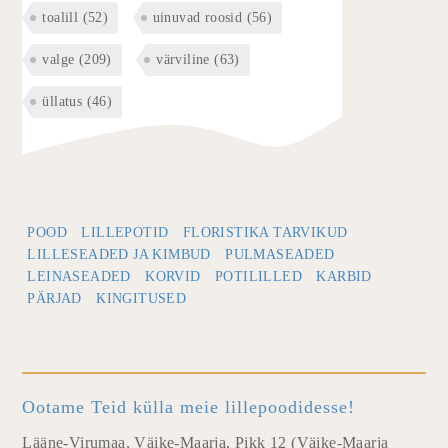
toalill
(52)
uinuvad roosid
(56)
valge
(209)
värviline
(63)
üllatus
(46)
POOD
LILLEPOTID
FLORISTIKA TARVIKUD
LILLESEADED JA KIMBUD
PULMASEADED
LEINASEADED
KORVID
POTILILLED
KARBID
PÄRJAD
KINGITUSED
Ootame Teid külla meie lillepoodidesse!
Lääne-Virumaa, Väike-Maarja, Pikk 12 (Väike-Maarja