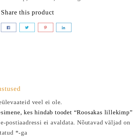
Share this product
ustused
ülevaateid veel ei ole.
esimene, kes hindab toodet “Roosakas lillekimp”
e-postiaadressi ei avaldata.
Nõutavad väljad on
statud
*
-ga