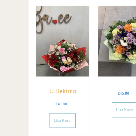
Lillekimp
€
45.00
€
40.00
Lisa Korvi
Lisa Korvi