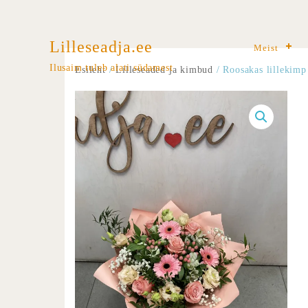
Lilleseadja.ee
Meist
Ilusaim tuleb alati südamest
Esileht
/
Lilleseaded ja kimbud
/ Roosakas lillekimp