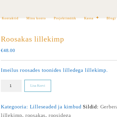
Kontaktid
Minu konto
Projektimüük
Kassa
Blogi
Roosakas lillekimp
€
48.00
Imeilus roosades toonides lilledega lillekimp.
Lisa Korvi
Kategooria:
Lilleseaded ja kimbud
Sildid:
Gerber
lillekimp
,
roosakas
,
roosidega