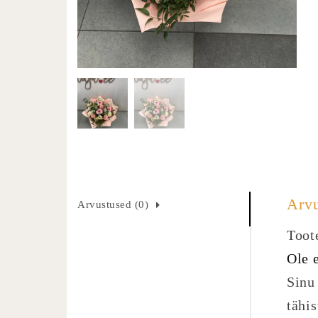
Arv
Arvustused (0)
Toote
Ole 
Sinu 
tähi