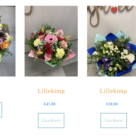
Lillekimp
Lillekimp
€
45.00
€
38.00
Lisa Korvi
Lisa Korvi