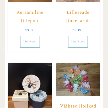
Keraamiline
Lilleseade
lillepott
kinkekarbis
€
10.00
€
30.00
Lisa Korvi
Lisa Korvi
Väiksed liblikad