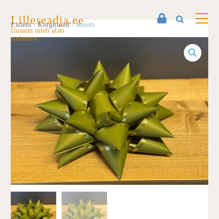
Lilleseadja.ee
Esileht
/
Kingitused
/ Rosett
Ilusaim tuleb alati
südamest