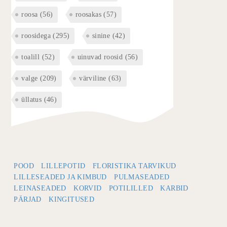
roosa
(56)
roosakas
(57)
roosidega
(295)
sinine
(42)
toalill
(52)
uinuvad roosid
(56)
valge
(209)
värviline
(63)
üllatus
(46)
POOD
LILLEPOTID
FLORISTIKA TARVIKUD
LILLESEADED JA KIMBUD
PULMASEADED
LEINASEADED
KORVID
POTILILLED
KARBID
PÄRJAD
KINGITUSED