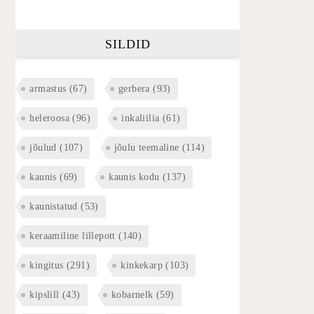
SILDID
armastus
(67)
gerbera
(93)
heleroosa
(96)
inkaliilia
(61)
jõulud
(107)
jõulu teemaline
(114)
kaunis
(69)
kaunis kodu
(137)
kaunistatud
(53)
keraamiline lillepott
(140)
kingitus
(291)
kinkekarp
(103)
kipslill
(43)
kobarnelk
(59)