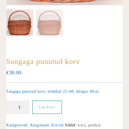
Sangaga punutud korv
€
30.00
Sangaga punutud korv, mõõdud 25×40, kõrgus 30cm.
Lisa Korvi
Kategooriad:
Kingitused
,
Korvid
Sildid:
korv
,
puidust