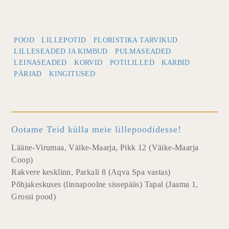
POOD
LILLEPOTID
FLORISTIKA TARVIKUD
LILLESEADED JA KIMBUD
PULMASEADED
LEINASEADED
KORVID
POTILILLED
KARBID
PÄRJAD
KINGITUSED
Ootame Teid külla meie lillepoodidesse!
Lääne-Virumaa, Väike-Maarja, Pikk 12 (Väike-Maarja
Coop)
Rakvere kesklinn, Parkali 8 (Aqva Spa vastas)
Põhjakeskuses (linnapoolne sissepääs) Tapal (Jaama 1,
Grossi pood)