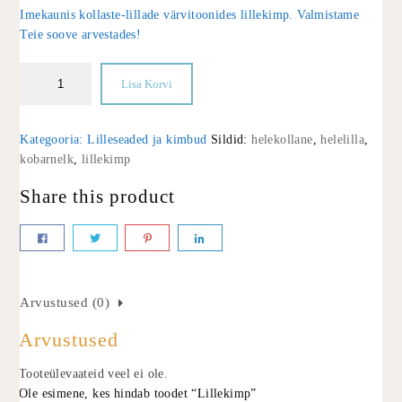
Imekaunis kollaste-lillade värvitoonides lillekimp. Valmistame
Teie soove arvestades!
Lisa Korvi
Kategooria:
Lilleseaded ja kimbud
Sildid:
helekollane
,
helelilla
,
kobarnelk
,
lillekimp
Share this product
Arvustused (0)
Arvustused
Tooteülevaateid veel ei ole.
Ole esimene, kes hindab toodet “Lillekimp”