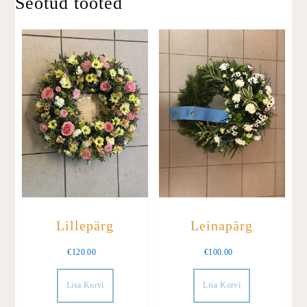
Seotud tooted
Lillepärg
Leinapärg
€
120.00
€
100.00
Lisa Korvi
Lisa Korvi