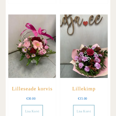
Lilleseade korvis
Lillekimp
€
30.00
€
35.00
Lisa Korvi
Lisa Korvi