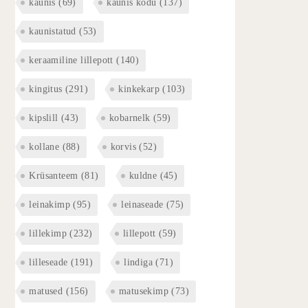
kaunis
(69)
kaunis kodu
(137)
kaunistatud
(53)
keraamiline lillepott
(140)
kingitus
(291)
kinkekarp
(103)
kipslill
(43)
kobarnelk
(59)
kollane
(88)
korvis
(52)
Krüsanteem
(81)
kuldne
(45)
leinakimp
(95)
leinaseade
(75)
lillekimp
(232)
lillepott
(59)
lilleseade
(191)
lindiga
(71)
matused
(156)
matusekimp
(73)