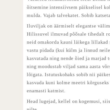
õitsemine intensiivsem päikselisel koh
mulda. Vajab talvekatet. Sobib katseta
Iluviljak on äärmiselt elegantse välim
Hilissuvel ilmuvad põõsale tihedalt r
neid omakorda kauni läikega lillakad 
vastu pidada (kui külm ja linnud neile
kasvatada ning nende õied ja marjad t
ning moodustab viljad sama aasta võrse
lõigata. Istutuskohaks sobib nii päike
kasvada kuni kolme meetri kõrguseks j
enamasti katmist.
Head lugejad, kellel on kogemusi, sii
pilte.