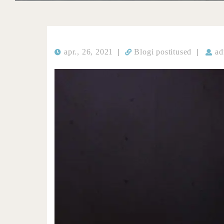
apr., 26, 2021
|
Blogi postitused
|
ad