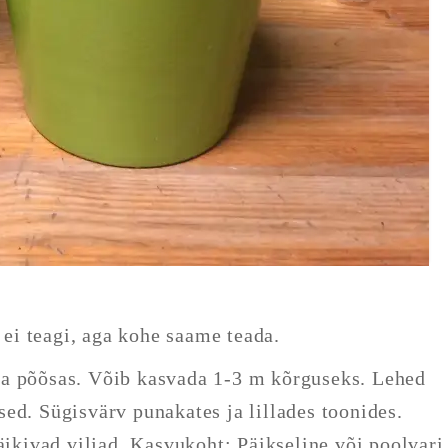
d ei teagi, aga kohe saame teada.
ga põõsas. Võib kasvada 1-3 m kõrguseks. Lehed
ed. Sügisvärv punakates ja lillades toonides.
äikivad viljad. Kasvukoht: Päikseline või poolvari