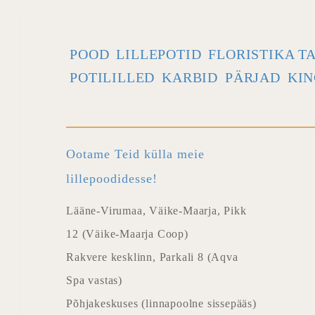
POOD
LILLEPOTID
FLORISTIKA T
POTILILLED
KARBID
PÄRJAD
KIN
Ootame Teid külla meie
lillepoodidesse!
Lääne-Virumaa, Väike-Maarja, Pikk
12 (Väike-Maarja Coop)
Rakvere kesklinn, Parkali 8 (Aqva
Spa vastas)
Põhjakeskuses (linnapoolne sissepääs)