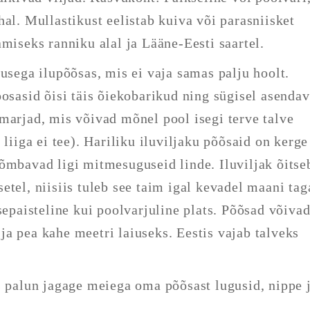
al. Mullastikust eelistab kuiva või parasniisket
miseks ranniku alal ja Lääne-Eesti saartel.
usega ilupõõsas, mis ei vaja samas palju hoolt.
oosasid õisi täis õiekobarikud ning sügisel asenda
marjad, mis võivad mõnel pool isegi terve talve
 liiga ei tee). Hariliku iluviljaku põõsaid on kerge
õmbavad ligi mitmesuguseid linde. Iluviljak õitse
tel, niisiis tuleb see taim igal kevadel maani tag
sepaisteline kui poolvarjuline plats. Põõsad võiva
a pea kahe meetri laiuseks. Eestis vajab talveks
s palun jagage meiega oma põõsast lugusid, nippe 