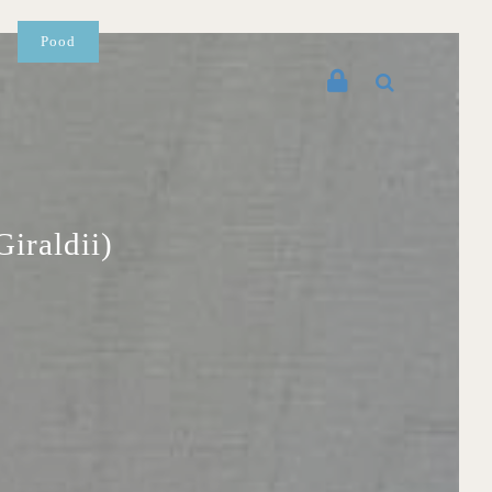
Pood
Giraldii)