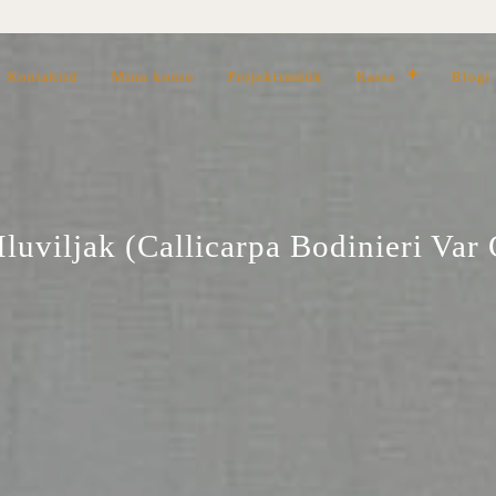
Kontaktid
Minu konto
Projektimüük
Kassa
Blogi
Iluviljak (Callicarpa Bodinieri Var 