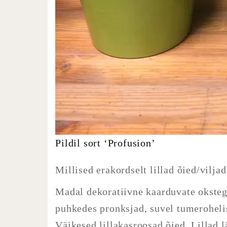
Pildil sort ‘Profusion’
Millised erakordselt lillad õied/vilja
Madal dekoratiivne kaarduvate okste
puhkedes pronksjad, suvel tumerohelis
Väikesed lillakasroosad õied. Lillad l