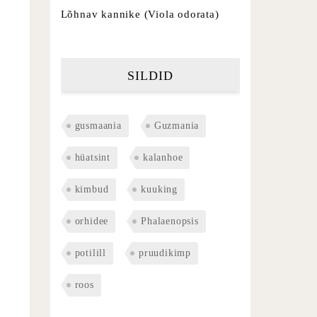
Lõhnav kannike (Viola odorata)
SILDID
gusmaania
Guzmania
hüatsint
kalanhoe
kimbud
kuuking
orhidee
Phalaenopsis
potilill
pruudikimp
roos