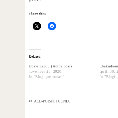
Share this:
Related
Ebaviinapuu (Ampelopsis)
Ebaküdoon
november 25, 2020
aprill 30,
In "Blogi postitused"
In "Blogi 
AED-PUISPETUUNIA