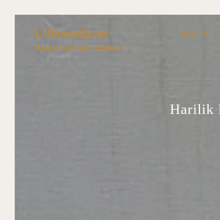
Lilleseadja.ee
Meist
Ilusaim tuleb alati südamest
Harilik 