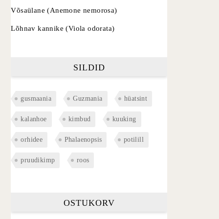
Võsaülane (Anemone nemorosa)
Lõhnav kannike (Viola odorata)
SILDID
gusmaania
Guzmania
hüatsint
kalanhoe
kimbud
kuuking
orhidee
Phalaenopsis
potilill
pruudikimp
roos
OSTUKORV