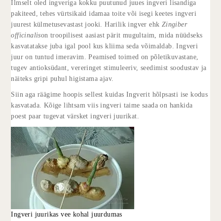
Ilmselt oled ingveriga kokku puutunud juues ingveri lisandiga
pakiteed, tehes vürtsikaid idamaa toite või isegi keetes ingveri
juurest külmetusevastast jooki. Harilik ingver ehk
Zingiber
officinalis
on troopilisest aasiast pärit mugultaim, mida nüüdseks
kasvatatakse juba igal pool kus kliima seda võimaldab. Ingveri
juur on tuntud imeravim. Peamised toimed on põletikuvastane,
tugev antioksüdant, vereringet stimuleeriv, seedimist soodustav ja
näiteks gripi puhul higistama ajav.
Siin aga räägime hoopis sellest kuidas Ingverit hõlpsasti ise kodus
kasvatada. Kõige lihtsam viis ingveri taime saada on hankida
poest paar tugevat värsket ingveri juurikat.
Ingveri juurikas vee kohal juurdumas