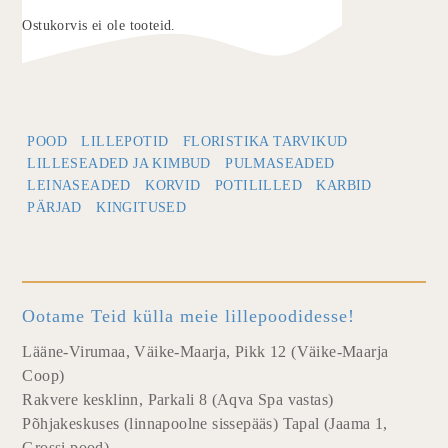
Ostukorvis ei ole tooteid.
POOD
LILLEPOTID
FLORISTIKA TARVIKUD
LILLESEADED JA KIMBUD
PULMASEADED
LEINASEADED
KORVID
POTILILLED
KARBID
PÄRJAD
KINGITUSED
Ootame Teid külla meie lillepoodidesse!
Lääne-Virumaa, Väike-Maarja, Pikk 12 (Väike-Maarja
Coop)
Rakvere kesklinn, Parkali 8 (Aqva Spa vastas)
Põhjakeskuses (linnapoolne sissepääs) Tapal (Jaama 1,
Grossi pood)