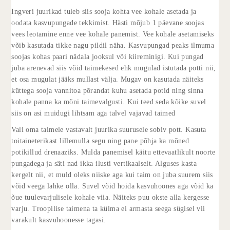
Ingveri juurikad tuleb siis sooja kohta vee kohale asetada ja
oodata kasvupungade tekkimist. Hästi mõjub 1 päevane soojas
vees leotamine enne vee kohale panemist. Vee kohale asetamiseks
võib kasutada tikke nagu pildil näha. Kasvupungad peaks ilmuma
soojas kohas paari nädala jooksul või kiireminigi. Kui pungad
juba arenevad siis võid taimekesed ehk mugulad istutada potti nii,
et osa mugulat jääks mullast välja. Mugav on kasutada näiteks
küttega sooja vannitoa põrandat kuhu asetada potid ning sinna
kohale panna ka mõni taimevalgusti. Kui teed seda kõike suvel
siis on asi muidugi lihtsam aga talvel vajavad taimed
Vali oma taimele vastavalt juurika suurusele sobiv pott. Kasuta
toitaineterikast lillemulla segu ning pane põhja ka mõned
potikillud drenaaziks. Mulda panemisel käitu ettevaatlikult noorte
pungadega ja säti nad ikka ilusti vertikaalselt. Alguses kasta
kergelt nii, et muld oleks niiske aga kui taim on juba suurem siis
võid veega lahke olla. Suvel võid hoida kasvuhoones aga võid ka
õue tuulevarjulisele kohale viia. Näiteks puu okste alla kergesse
varju. Troopilise taimena ta külma ei armasta seega sügisel vii
varakult kasvuhoonesse tagasi.