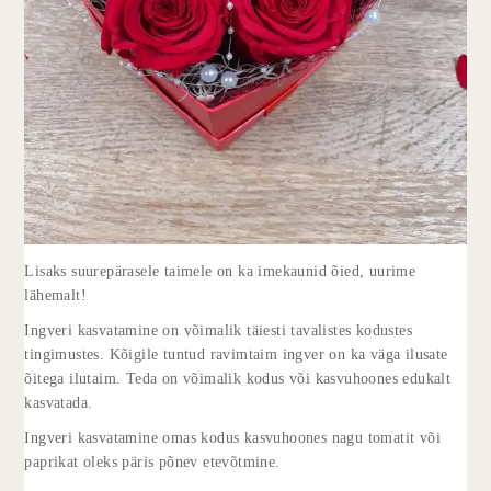
Lisaks suurepärasele taimele on ka imekaunid õied, uurime
lähemalt!
Ingveri kasvatamine on võimalik täiesti tavalistes kodustes
tingimustes. Kõigile tuntud ravimtaim ingver on ka väga ilusate
õitega ilutaim. Teda on võimalik kodus või kasvuhoones edukalt
kasvatada.
Ingveri kasvatamine omas kodus kasvuhoones nagu tomatit või
paprikat oleks päris põnev etevõtmine.