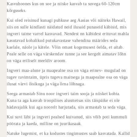
Kasvuhoones kus on soe ja niiske kasvab ta suvega 60-120cm
kõrguseks.
Kui oled reisinud kunagi puhkuse aeg Aasias või näiteks Hawail,
siis on sulle kindlasti näidatud neid ilusaid punaseid käbisid, mis
ingveri taime varrel kasvavad. Nendest nn käbidest erituvat mahla
kasutavad kohalikud putukavastase vahendina määrides seda
kaelale, näole ja kätele. Võin omast kogemusest öelda, et aitab.
Peale selle on väga värskendav tunne ja see kergelt aimatav lõhn
on väga eriliselt meeldiv aroom.
Ingveri maa-alune ja maapealne osa on väga erinev- mugulad on
tugev ravimtaim, üpris tugeva maitsega ja maapealne osa on väga
ilusat värvi õisikuga ja väga õrna lõhnaga.
Seega armastab Sinu noor ingveri taim sooja ja niisket kohta.
Kuna ta aga kasvab troopilises alusmetsas siis täispäike ei ole
hädavajalik kui aga noorelt harjutada, siis armastab ta seda väga.
Kui suvi läbi ja ingveri pealsed kuivanud, siis võib poti kummuli
pöörata ja kaeda, milline on juurikasaak.
Natuke lugemist, et ka kodustes tingimustes saab kasvatada. Kallid