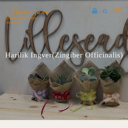
Lilleseadja.ee
Ilusaim tuleb alati
südamest
Harilik Ingver(Zingiber Officinalis)