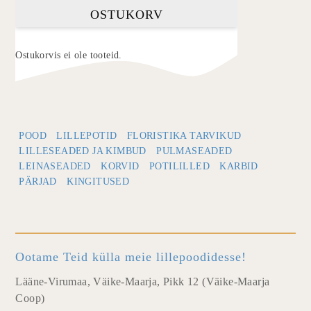
OSTUKORV
Ostukorvis ei ole tooteid.
POOD
LILLEPOTID
FLORISTIKA TARVIKUD
LILLESEADED JA KIMBUD
PULMASEADED
LEINASEADED
KORVID
POTILILLED
KARBID
PÄRJAD
KINGITUSED
Ootame Teid külla meie lillepoodidesse!
Lääne-Virumaa, Väike-Maarja, Pikk 12 (Väike-Maarja
Coop)