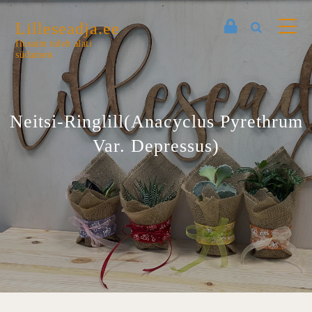
Lilleseadja.ee
Ilusaim tuleb alati
südamest
Neitsi-Ringlill(Anacyclus Pyrethrum
Var. Depressus)