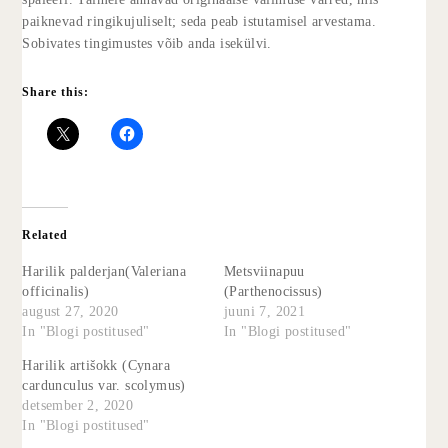
paiknevad ringikujuliselt; seda peab istutamisel arvestama.
Sobivates tingimustes võib anda isekülvi.
Share this:
Related
Harilik palderjan(Valeriana
Metsviinapuu
officinalis)
(Parthenocissus)
august 27, 2020
juuni 7, 2021
In "Blogi postitused"
In "Blogi postitused"
Harilik artišokk (Cynara
cardunculus var. scolymus)
detsember 2, 2020
In "Blogi postitused"