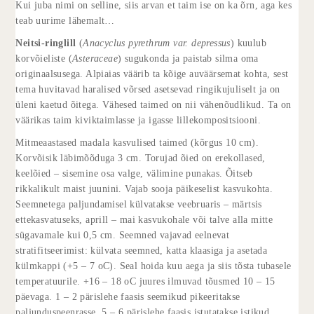
Kui juba nimi on selline, siis arvan et taim ise on ka õrn, aga kes
teab uurime lähemalt…
Neitsi-ringlill
(
Anacyclus pyrethrum var. depressus
) kuulub
korvõieliste (
Asteraceae
) sugukonda ja paistab silma oma
originaalsusega. Alpiaias väärib ta kõige auväärsemat kohta, sest
tema huvitavad haralised võrsed asetsevad ringikujuliselt ja on
üleni kaetud õitega. Vähesed taimed on nii vähenõudlikud. Ta on
väärikas taim kiviktaimlasse ja igasse lillekompositsiooni.
Mitmeaastased madala kasvulised taimed (kõrgus 10 cm).
Korvõisik läbimõõduga 3 cm. Torujad õied on erekollased,
keelõied – sisemine osa valge, välimine punakas. Õitseb
rikkalikult maist juunini. Vajab sooja päikeselist kasvukohta.
Seemnetega paljundamisel külvatakse veebruaris – märtsis
ettekasvatuseks, aprill – mai kasvukohale või talve alla mitte
sügavamale kui 0,5 cm. Seemned vajavad eelnevat
stratifitseerimist: külvata seemned, katta klaasiga ja asetada
külmkappi (+5 – 7 oC). Seal hoida kuu aega ja siis tõsta tubasele
temperatuurile. +16 – 18 oC juures ilmuvad tõusmed 10 – 15
päevaga. 1 – 2 pärislehe faasis seemikud pikeeritakse
paljunduspeenrasse. 5 – 6 pärislehe faasis istutatakse istikud