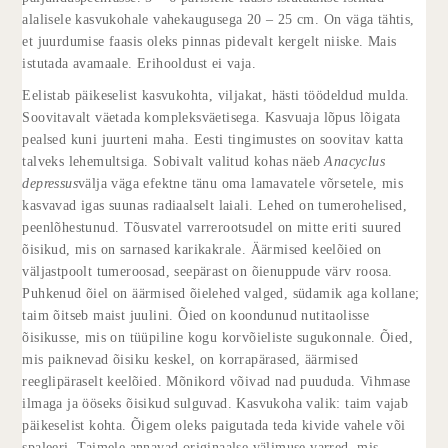
alalisele kasvukohale vahekaugusega 20 – 25 cm. On väga tähtis,
et juurdumise faasis oleks pinnas pidevalt kergelt niiske. Mais
istutada avamaale. Erihooldust ei vaja.
Eelistab päikeselist kasvukohta, viljakat, hästi töödeldud mulda.
Soovitavalt väetada kompleksväetisega. Kasvuaja lõpus lõigata
pealsed kuni juurteni maha. Eesti tingimustes on soovitav katta
talveks lehemultsiga. Sobivalt valitud kohas näeb
Anacyclus
depressus
välja väga efektne tänu oma lamavatele võrsetele, mis
kasvavad igas suunas radiaalselt laiali. Lehed on tumerohelised,
peenlõhestunud. Tõusvatel varrerootsudel on mitte eriti suured
õisikud, mis on sarnased karikakrale. Äärmised keelõied on
väljastpoolt tumeroosad, seepärast on õienuppude värv roosa.
Puhkenud õiel on äärmised õielehed valged, südamik aga kollane;
taim õitseb maist juulini. Õied on koondunud nutitaolisse
õisikusse, mis on tüüpiline kogu korvõieliste sugukonnale. Õied,
mis paiknevad õisiku keskel, on korrapärased, äärmised
reeglipäraselt keelõied. Mõnikord võivad nad puududa. Vihmase
ilmaga ja ööseks õisikud sulguvad. Kasvukoha valik: taim vajab
päikeselist kohta. Õigem oleks paigutada teda kivide vahele või
spaleeri. Taimele annavad originaalse välimuse varred, mis