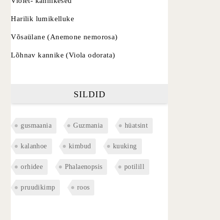
Violet- kannikesed
Harilik lumikelluke
Võsaülane (Anemone nemorosa)
Lõhnav kannike (Viola odorata)
SILDID
gusmaania
Guzmania
hüatsint
kalanhoe
kimbud
kuuking
orhidee
Phalaenopsis
potilill
pruudikimp
roos