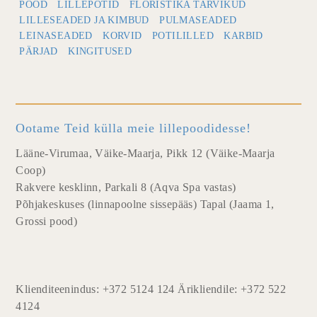
POOD
LILLEPOTID
FLORISTIKA TARVIKUD
LILLESEADED JA KIMBUD
PULMASEADED
LEINASEADED
KORVID
POTILILLED
KARBID
PÄRJAD
KINGITUSED
Ootame Teid külla meie lillepoodidesse!
Lääne-Virumaa, Väike-Maarja, Pikk 12 (Väike-Maarja
Coop)
Rakvere kesklinn, Parkali 8 (Aqva Spa vastas)
Põhjakeskuses (linnapoolne sissepääs) Tapal (Jaama 1,
Grossi pood)
Klienditeenindus: +372 5124 124 Ärikliendile: +372 522
4124