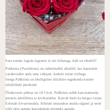
Sain natuke lugeda tegemist ei ole liiliatega, küll on sibullill!
Puškiinia (
Puschkinia
) on vähenõudlik sibullill, kes kaunistab
varakevadist aeda oma valkjate, keskelt sinise triibuga
õitega.Puškiinia on üheliigiline liilialiste sugukonda kuuluv
sibullillede perekond.
Õisikuvarte pikkus on 10-15cm. Puškiinia sobib kasvatamiseks
peenras äärelillena ja kiviktaimlas. Kasvab hästi ka kerges varjus.
Eelistab liivsavimulda. Sibulad istutatakse mulda sügisel ja need
võib jätta samale kasvukohale mitmeks aastaks.