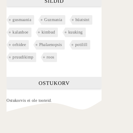
SILDID
gusmaania
Guzmania
hüatsint
kalanhoe
kimbud
kuuking
orhidee
Phalaenopsis
potilill
pruudikimp
roos
OSTUKORV
Ostukorvis ei ole tooteid.